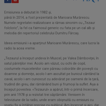
Emisiunea a debutat în 1982 şi,
până în 2014, a fost prezentată de Marioara Murărescu.
Numele regretatei realizatoare a rămas sinonim cu „Tezaur
folcloric”, la fel ca faimosul generic cu fata pe un cal alb şi
melodia din repertoriul celebrului Dumitru Fărcaş.
Ideea emisiunii i-a aparţinut Marioarei Murărescu, care lucra la
radio la acea vreme.
„Tezaurul a început undeva în Muscel, pe Valea Dâmboviţei, în
satul părinţilor mei. Acolo am văzut, cu ochi de copil,
costumele muscelenilor care păreau coborâte din poveşti cu
doamne şi domniţe, acolo l-am ascultat pe bunicul cântând la
caval, acolo i-am cunoscut cu adevărat pe oamenii de la ţară,
trudind din greu, dar rămânând buni şi frumoşi la suflet. Aşa a
început povestea. «Tezaurul» a apărut, într-o primă încercare,
prin anii 1978 şi a rezistat trei săptămâni. Venisem în
televiziune de la radio, unde eram obişnuită cu emisiuni cu
spaţiu fix şi întâlniri precise cu publicul. Am încercat şi aici, dar