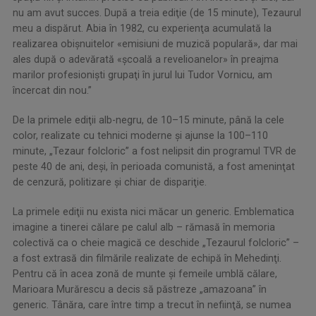
nu am avut succes. După a treia ediţie (de 15 minute), Tezaurul
meu a dispărut. Abia în 1982, cu experienţa acumulată la
realizarea obişnuitelor «emisiuni de muzică populară», dar mai
ales după o adevărată «şcoală a revelioanelor» în preajma
marilor profesionişti grupaţi în jurul lui Tudor Vornicu, am
încercat din nou.”
De la primele ediţii alb-negru, de 10–15 minute, până la cele
color, realizate cu tehnici moderne şi ajunse la 100–110
minute, „Tezaur folcloric” a fost nelipsit din programul TVR de
peste 40 de ani, deşi, în perioada comunistă, a fost ameninţat
de cenzură, politizare şi chiar de dispariţie.
La primele ediţii nu exista nici măcar un generic. Emblematica
imagine a tinerei călare pe calul alb – rămasă în memoria
colectivă ca o cheie magică ce deschide „Tezaurul folcloric” –
a fost extrasă din filmările realizate de echipă în Mehedinţi.
Pentru că în acea zonă de munte şi femeile umblă călare,
Marioara Murărescu a decis să păstreze „amazoana” în
generic. Tânăra, care între timp a trecut în nefiinţă, se numea