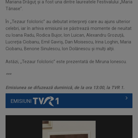
Mariana Drăguţ şi a fost una dintre laureatele Festivalului „Maria
Tănase”.
În „Tezaur folcloric” au debutat interpreţi care au ajuns ulterior
celebri, iar în arhiva emisiunii se păstrează momente de neuitat
cu Ioana Radu, Rodica Bujor, Ion Luican, Alexandru Grozuţă,
Lucreţia Ciobanu, Emil Gavriş, Dan Moisescu, Irina Loghin, Maria
Ciobanu, Benone Sinulescu, Ion Dolănescu şi mulţi alţii.
Astăzi, „Tezaur folcloric” este prezentată de Miruna Ionescu.
***
Emisiunea se difuzează duminică, de la ora 13:00, la TVR 1.
EMISIUNI
TEZAUR FOLCLORIC
Una dintre cele mai longevive emisiuni ale ...