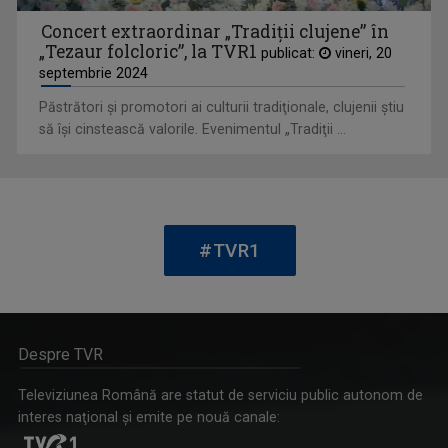
Concert extraordinar „Tradiţii clujene” în
„Tezaur folcloric”, la TVR1
publicat:
vineri, 20
septembrie 2024
PROFESIONIŞTII ... CU EUGENIA VODĂ
Păstrători şi promotori ai culturii tradiţionale, clujenii ştiu
Este una dintre cele mai apreciate şi urmărite ...
să îşi cinstească valorile. Evenimentul „Tradiţii ...
#TVR1
Despre TVR
VEDETA FAMILIEI
Televiziunea Română are statut de serviciu public autonom de
Emisiunea-concurs muzical dedicată copiilor ...
interes naţional şi emite pe nouă canale: