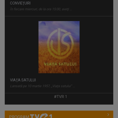
VIAŢA SATULUI
Lansată pe 10 martie 1957, „Viața satului” ...
WEEKEND MATINAL
#TVR 1
Weekend Matinal este emisiunea care crede că ...
PROGRAM