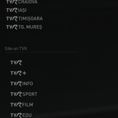
BREAKING FAKE NEWS
Prima emisiune din audiovizualul românesc ...
Site-uri TVR
ZI DE ZI, CU PĂRINTELE CONSTANTIN NECULA
Televiziunea Română propune un moment de ...