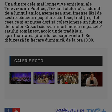
Una dintre cele mai longevive emisiuni ale
Televiziunii Publice, „Tezaur folcloric”, a adunat
de-a lungul anilor, asemenea unei imense lăzi de
zestre, obiceiuri populare, cântece, tradiţii şi tot
ceea ce și-ar putea dori să colecţioneze un iubitor
de folclor. Crezul său s-a înnoit mereu în „oazele”
satului românesc, acolo unde tradiţia şi
spiritualitatea ţăranilor au supravieţuit. Se
difuzează în fiecare duminică, de la ora 13:00.
GALERIE FOTO
URMĂREȘTE și pe