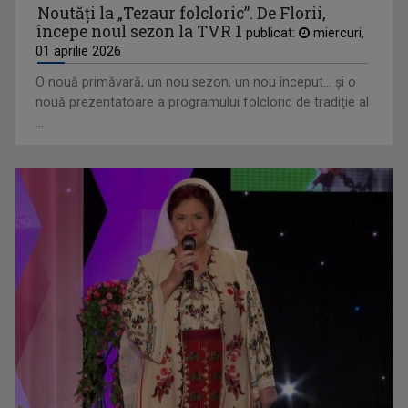
Noutăţi la „Tezaur folcloric”. De Florii,
începe noul sezon la TVR 1
publicat:
miercuri,
01 aprilie 2026
O nouă primăvară, un nou sezon, un nou început... şi o
AGROSTRATEGIA
nouă prezentatoare a programului folcloric de tradiţie al
...
Emisiunea vine în sprijinul fermierilor, dar ...
MAGHIARA DE PE UNU
"Krónika" e un cuvânt din altă limbă, dar nu ...