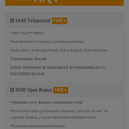
14:00 Telejurnal
* Ştiri* Sport* Meteo
Prezintă Andra Soceanu/ Loredana Iordache
Producători: Anamaria Panait, Diana Anghel, Dorin Muntean
ALCHIMIA BANILOR
Transmisiune directă
O emisiune educativă și utilă, „Alchimia ...
ACEST PROGRAM SE ADRESEAZĂ ŞI PERSOANELOR CU
DEFICIENŢE DE AUZ
15:00 Opre Roma
* Emisiune cu şi despre comunitatea romă
*Romii de la Sibiu și lansarea volumului „Dincolo de cer” de
Luminița Cioabă, o voce importantă a literaturii rome.
*Povestea artistului Denis Nanciu