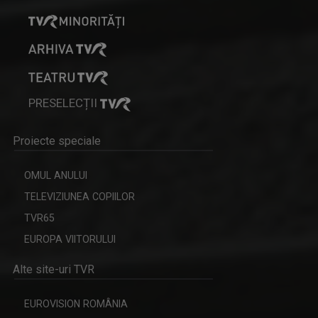
PRESELECȚII
Proiecte speciale
GALA UMORULUI
Adevărat omagiu adus comediei românești de ...
OMUL ANULUI
TELEVIZIUNEA COPIILOR
TVR65
EUROPA VIITORULUI
Alte site-uri TVR
EUROVISION ROMÂNIA