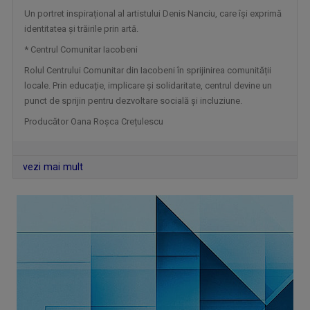
Un portret inspirațional al artistului Denis Nanciu, care își exprimă
VORBEŞTE CORECT!
identitatea și trăirile prin artă.
„Să dedicăm măcar 5 minute limbii române!” ...
* Centrul Comunitar Iacobeni
Rolul Centrului Comunitar din Iacobeni în sprijinirea comunității
locale. Prin educație, implicare și solidaritate, centrul devine un
punct de sprijin pentru dezvoltare socială și incluziune.
Producător Oana Roșca Crețulescu
vezi mai mult
EXCLUSIV ÎN ROMÂNIA
Un serial TV dedicat călătoriilor şi ...