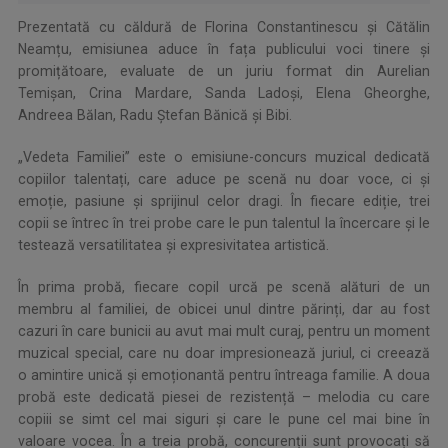
Prezentată cu căldură de Florina Constantinescu și Cătălin
Neamțu, emisiunea aduce în fața publicului voci tinere și
promițătoare, evaluate de un juriu format din Aurelian
Temişan, Crina Mardare, Sanda Ladoși, Elena Gheorghe,
Andreea Bălan, Radu Ștefan Bănică și Bibi.
„Vedeta Familiei” este o emisiune-concurs muzical dedicată
copiilor talentați, care aduce pe scenă nu doar voce, ci și
emoție, pasiune și sprijinul celor dragi. În fiecare ediție, trei
copii se întrec în trei probe care le pun talentul la încercare și le
testează versatilitatea și expresivitatea artistică.
În prima probă, fiecare copil urcă pe scenă alături de un
membru al familiei, de obicei unul dintre părinți, dar au fost
cazuri în care bunicii au avut mai mult curaj, pentru un moment
muzical special, care nu doar impresionează juriul, ci creează
o amintire unică și emoționantă pentru întreaga familie. A doua
probă este dedicată piesei de rezistență – melodia cu care
copiii se simt cel mai siguri și care le pune cel mai bine în
valoare vocea. În a treia probă, concurenții sunt provocați să