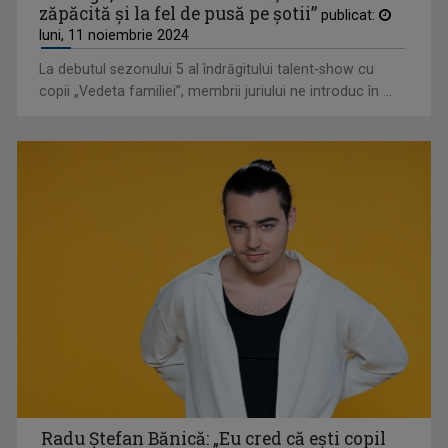
zăpăcită şi la fel de pusă pe şotii”
publicat:
luni, 11 noiembrie 2024
La debutul sezonului 5 al îndrăgitului talent-show cu
copii „Vedeta familiei”, membrii juriului ne introduc în ...
Radu Ştefan Bănică: „Eu cred că eşti copil