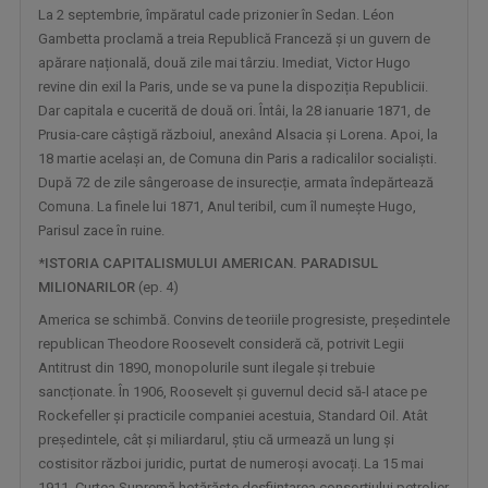
La 2 septembrie, împăratul cade prizonier în Sedan. Léon
Gambetta proclamă a treia Republică Franceză și un guvern de
apărare națională, două zile mai târziu. Imediat, Victor Hugo
revine din exil la Paris, unde se va pune la dispoziția Republicii.
Dar capitala e cucerită de două ori. Întâi, la 28 ianuarie 1871, de
Prusia-care câștigă războiul, anexând Alsacia și Lorena. Apoi, la
18 martie același an, de Comuna din Paris a radicalilor socialiști.
După 72 de zile sângeroase de insurecție, armata îndepărtează
Comuna. La finele lui 1871, Anul teribil, cum îl numește Hugo,
GALA UMORULUI
Parisul zace în ruine.
Adevărat omagiu adus comediei românești de ...
*
ISTORIA CAPITALISMULUI AMERICAN. PARADISUL
MILIONARILOR
(ep. 4)
America se schimbă. Convins de teoriile progresiste, președintele
republican Theodore Roosevelt consideră că, potrivit Legii
Antitrust din 1890, monopolurile sunt ilegale și trebuie
sancționate. În 1906, Roosevelt și guvernul decid să-l atace pe
Rockefeller și practicile companiei acestuia, Standard Oil. Atât
președintele, cât și miliardarul, știu că urmează un lung și
costisitor război juridic, purtat de numeroși avocați. La 15 mai
1911, Curtea Supremă hotărăște desființarea consorțiului petrolier