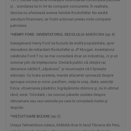
și... scindarea lui în 34 de companii concurente. În realitate,
VORBEŞTE CORECT!
decizia nu afectează averea familiei Rockefeller. Nu există
„Să dedicăm măcar 5 minute limbii române!” ...
sancțiuni financiare, iar foștii acționari preiau noile companii
petroliere.
*
HENRY FORD. INVENTATORUL SECOLULUI
AMERICAN (ep.4)
Sexagenarul Henry Ford se bucură de multă popularitate, spre
deosebire de miliardarii Rockefeller şi JP Morgan. Inventatorul
celebrului Ford T nu se mai consideră doar un industriaș, ci și un
vizionar plin de înţelepciune. Declară public că citeşte rar,
deoarece cărțile îl „zăpăcesc” şi recunoaşte că îi lipseşte
educația. Cu toate acestea, marele afacerist opinează despre
aproape oricine şi orice: pacifism, viaţa la oraş, diete, exerciții
fizice, observarea păsărilor, îngrășăminte chimice şi, nu în ultimul
rând, evrei. Totodată, i se cunosc părerile ciudate despre
UNIVERSUL CREDINŢEI
reîncarnare sau vaci-animale pe care le consideră inutile și
Reportaje, interviuri, documentare, dar şi ...
stupide.
*
VIEŢUITOARE BIZARE
(ep.3)
Uriașa Telmatobius culeus, întâlnită doar în lacul Titicaca din Peru,