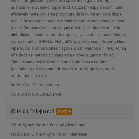
este în pragul extincției-câteva specimene găsind refugiu în
adâncurile ierboase dinspre nord. Cauza principală a diminuării
efectivelor este poluarea provocată de culturile agricole de pe
maluri, deversarea apelor reziduale netratate și deșeurile miniere
toxice. Batracienii nu sunt singurii afectați. Habitatele aflate la
altitudini mari sunt extrem de fragile și vulnerabile. Jhazel Quispe,
reprezentant al ONG-ului Natural Way, şi veterinarul Roberto Elias
Piperis, de la Universitatea Națională San Marcos din Peru, vor să
DOSAR ROMÂNIA
afle dacă Telmatobius culeus este o specie „unicat” în lacul
O poveste jurnalistică de prestigiu, în ...
Titicaca sau dacă trăieşte alături de alte specii criptice
(asemănătoare din punct de vedere morfologic şi ușor de
confundat între ele).
Producător: Oana Haşegan
AUDIENŢA GENERALA (AG)
19:00 Telejurnal
*
Ştiri
*
Sport* Meteo.
Prezintă Alina Stancu
Producător Diana Anghel / Dorin Munteanu