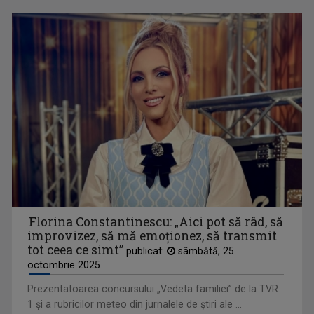
OPRE ROMA
Emisiunea este precum o fereastră deschisă ...
Florina Constantinescu: „Aici pot să râd, să
improvizez, să mă emoționez, să transmit
tot ceea ce simt”
publicat:
sâmbătă, 25
octombrie 2025
Prezentatoarea concursului „Vedeta familiei” de la TVR
1 şi a rubricilor meteo din jurnalele de ştiri ale ...