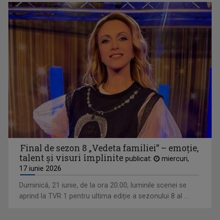
Una dintre cele mai longevive emisiuni ale ...
EXCLUSIV ÎN ROMÂNIA
Un serial TV dedicat călătoriilor şi ...
Final de sezon 8 „Vedeta familiei” – emoție,
talent și visuri împlinite
publicat:
miercuri,
17 iunie 2026
Duminică, 21 iunie, de la ora 20.00, luminile scenei se
aprind la TVR 1 pentru ultima ediție a sezonului 8 al ...