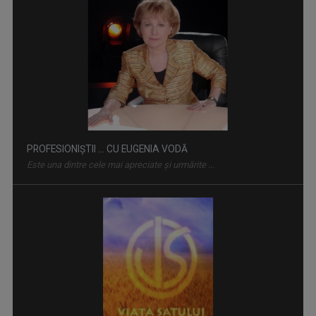
PROFESIONIŞTII ... CU EUGENIA VODĂ
Este una dintre cele mai apreciate şi urmărite ...