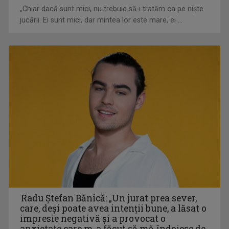
„Chiar dacă sunt mici, nu trebuie să-i tratăm ca pe niște
jucării. Ei sunt mici, dar mintea lor este mare, ei ...
MAGHIARA DE PE UNU
"Krónika" e un cuvânt din altă limbă, dar nu ...
Radu Ştefan Bănică: „Un jurat prea sever,
care, deși poate avea intenții bune, a lăsat o
impresie negativă și a provocat o
anxietate care m-a făcut să mă îndoiesc de