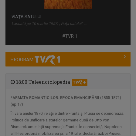
VIAŢA SATULUI
Lansată pe 10 martie 1957, „Viața satului” ...
#TVR 1
PROGRAM
18:00 Teleenciclopedia
*
ARMATA ROMANTICILOR. EPOCA EMANCIPĂRII
(1855-1871)
(ep.17)
TELEJURNAL
Află ce s-a întâmplat relevant pentru viaţa ...
În vara anului 1870, relațiile dintre Franța și Prusia se deteriorează.
Politica de unificare a statelor germane dusă de Otto von
Bismarck amenință supremația Franței. În consecință, Napoleon
al III-lea ordonă mobilizarea și, la 19 iulie, declară război Prusiei.