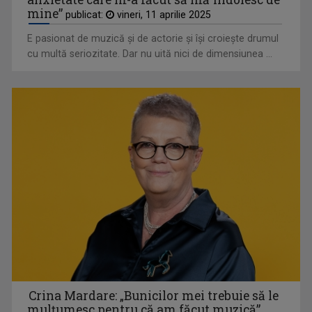
mine”
publicat:
vineri, 11 aprilie 2025
AGROSTRATEGIA
Emisiunea vine în sprijinul fermierilor, dar ...
E pasionat de muzică şi de actorie şi îşi croieşte drumul
cu multă seriozitate. Dar nu uită nici de dimensiunea ...
BREAKING FAKE NEWS
Prima emisiune din audiovizualul românesc ...
Crina Mardare: „Bunicilor mei trebuie să le
mulţumesc pentru că am făcut muzică”