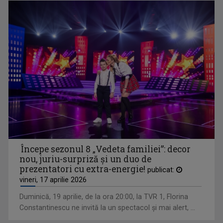
WEEKEND MATINAL
Weekend Matinal este emisiunea care crede că ...
Începe sezonul 8 „Vedeta familiei”: decor
nou, juriu-surpriză și un duo de
prezentatori cu extra-energie!
publicat:
vineri, 17 aprilie 2026
Duminică, 19 aprilie, de la ora 20:00, la TVR 1, Florina
ORA REGELUI
Constantinescu ne invită la un spectacol şi mai alert, ...
O cronică a trecutului și a destinului unei ...