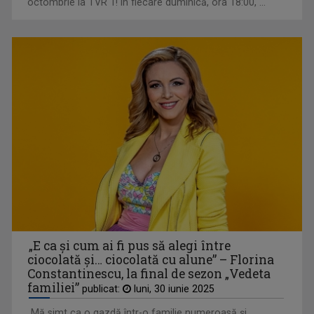
octombrie la TVR 1! În fiecare duminică, ora 18:00, ...
NOCTURNE
O emisiune-reverenţă în faţa valorilor şi a ...
„E ca și cum ai fi pus să alegi între
ciocolată și… ciocolată cu alune” – Florina
Constantinescu, la final de sezon „Vedeta
familiei”
publicat:
luni, 30 iunie 2025
„Mă simt ca o gazdă într-o familie numeroasă și