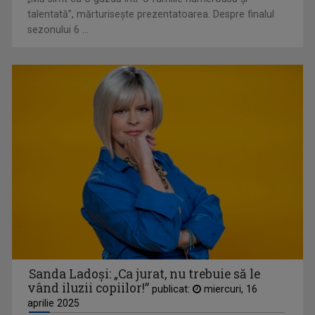
talentată”, mărturiseşte prezentatoarea. Despre finalul
sezonului 6 ...
AKZENTE
Misiunea principală a emisiunii este să fie ...
TELEENCICLOPEDIA
Una dintre cele mai longevive emisiuni din ...
Sanda Ladoşi: „Ca jurat, nu trebuie să le
vând iluzii copiilor!”
publicat:
miercuri, 16
aprilie 2025