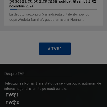
pe scenă cu bunica mea”
publicat:
sâmbătă, 02
noiembrie 2024
La debutul sezonului 5 al îndrăgitului talent-show cu
copii „Vedeta familiei”, gazda emisiunii, Florina ...
#TVR1
Despre TVR
Televiziunea Română are statut de serviciu public autonom de
interes naţional şi emite pe nouă canale: