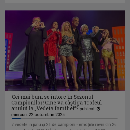
GARANTAT 100%
„Salutare, salutare la toată lumea!”, spune, ...
Cei mai buni se întorc în Sezonul
Campionilor! Cine va câştiga Trofeul
anului la „Vedeta familiei”?
publicat:
ALCHIMIA BANILOR
miercuri, 22 octombrie 2025
O emisiune educativă și utilă, „Alchimia ...
7 vedete în juriu și 21 de campioni - emoţiile revin din 26