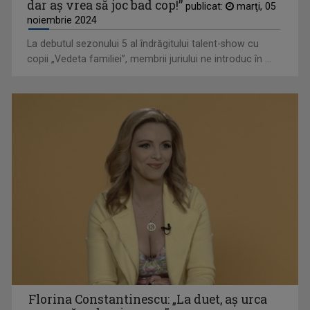
dar aş vrea să joc bad cop!”
publicat:
marţi, 05
noiembrie 2024
La debutul sezonului 5 al îndrăgitului talent-show cu
copii „Vedeta familiei”, membrii juriului ne introduc în ...
Florina Constantinescu: „La duet, aş urca