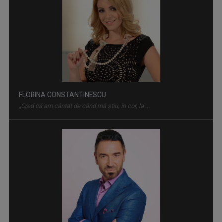
FLORINA CONSTANTINESCU
„Cred că am cântat de când mă ştiu, în cor, la ...
TUDOR FURDUI