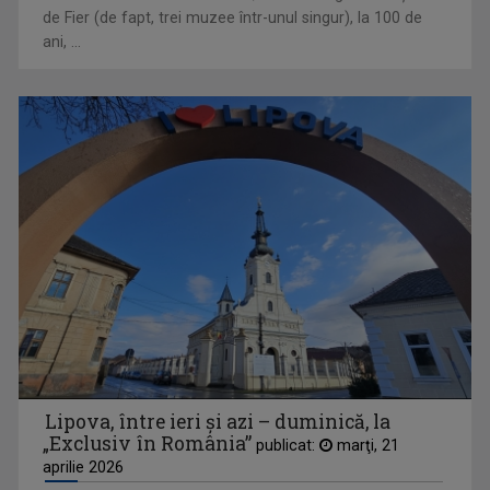
de Fier (de fapt, trei muzee într-unul singur), la 100 de
ani, ...
MARIA SMARANDACHE
Jurnalist la Televiziunea Română, Maria ...
Lipova, între ieri și azi – duminică, la
CRISTIAN TABĂRĂ
„Exclusiv în România”
publicat:
marţi, 21
Cristian Tabără s-a născut la Oradea pe 30 ...
aprilie 2026