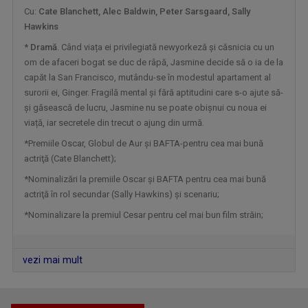
Cu:
Cate Blanchett, Alec Baldwin, Peter Sarsgaard, Sally
Hawkins
*
Dramă
. Când viața ei privilegiată newyorkeză și căsnicia cu un
om de afaceri bogat se duc de râpă, Jasmine decide să o ia de la
capăt la San Francisco, mutându-se în modestul apartament al
CĂTĂLIN ŞTEFĂNESCU
surorii ei, Ginger. Fragilă mental și fără aptitudini care s-o ajute să-
„Salutare, salutare la toată lumea!” Aşa ne ...
și găsească de lucru, Jasmine nu se poate obișnui cu noua ei
viață, iar secretele din trecut o ajung din urmă.
*Premiile Oscar, Globul de Aur şi BAFTA-pentru cea mai bună
actriţă (Cate Blanchett);
*Nominalizări la premiile Oscar şi BAFTA pentru cea mai bună
actriţă în rol secundar (Sally Hawkins) şi scenariu;
*Nominalizare la premiul Cesar pentru cel mai bun film străin;
vezi mai mult
LAURA FRONOIU
După aproape 11 ani pe micul ecran, sute de ...