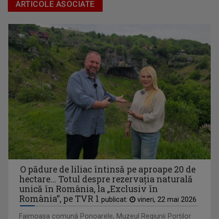
ARTICOLE ASOCIATE
IULIANA TUDOR
Face audienţe-record pentru Televiziunea ...
O pădure de liliac întinsă pe aproape 20 de
hectare... Totul despre rezervația naturală
unică în România, la „Exclusiv în
România”, pe TVR 1
publicat:
vineri, 22 mai 2026
Faimoasa comună Ponoarele, Muzeul Regiunii Porților