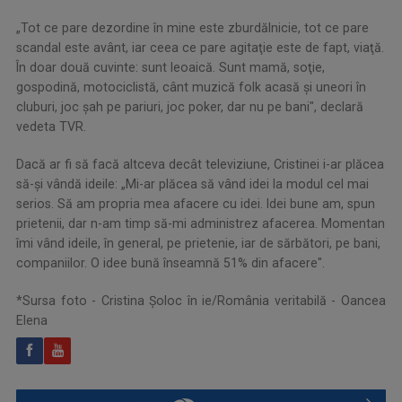
„Tot ce pare dezordine în mine este zburdălnicie, tot ce pare
scandal este avânt, iar ceea ce pare agitaţie este de fapt, viaţă.
În doar două cuvinte: sunt leoaică. Sunt mamă, soţie,
gospodină, motociclistă, cânt muzică folk acasă şi uneori în
cluburi, joc şah pe pariuri, joc poker, dar nu pe bani", declară
vedeta TVR.
Dacă ar fi să facă altceva decât televiziune, Cristinei i-ar plăcea
să-şi vândă ideile: „Mi-ar plăcea să vând idei la modul cel mai
serios. Să am propria mea afacere cu idei. Idei bune am, spun
prietenii, dar n-am timp să-mi administrez afacerea. Momentan
îmi vând ideile, în general, pe prietenie, iar de sărbători, pe bani,
companiilor. O idee bună înseamnă 51% din afacere".
*Sursa foto - Cristina Șoloc în ie/România veritabilă - Oancea
Elena