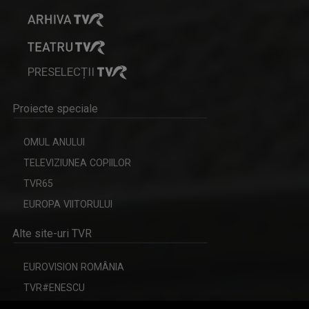
PRESELECȚII
IONUȚ GHEORGHE
Proiecte speciale
Şi-a dorit de mic să le vorbească oamenilor ...
OMUL ANULUI
TELEVIZIUNEA COPIILOR
TVR65
EUROPA VIITORULUI
Alte site-uri TVR
EUROVISION ROMÂNIA
TVR#ENESCU
MARINA CONSTANTINESCU
CERBUL DE AUR