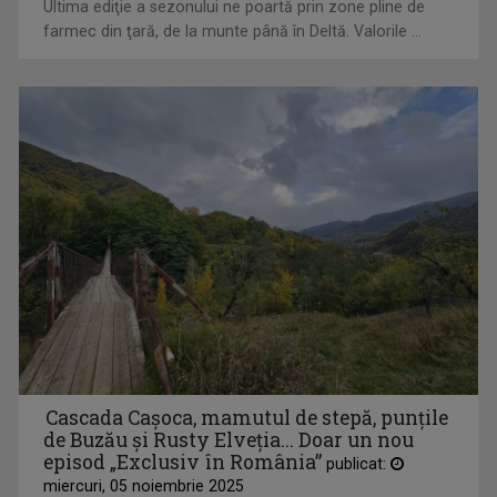
Ultima ediţie a sezonului ne poartă prin zone pline de
farmec din ţară, de la munte până în Deltă. Valorile ...
DANA CONSTANTINESCU
S-a născut pe 3 decembrie 1962 în Bucureşti şi ...
ALINA STANCU
Absolventă a Faculăţii de Jurnalism şi ...
Cascada Cașoca, mamutul de stepă, punţile
de Buzău şi Rusty Elveţia... Doar un nou
episod „Exclusiv în România”
publicat:
miercuri, 05 noiembrie 2025