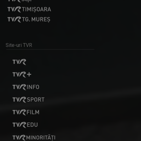
O cunoaşte o lume întreagă drept jurnalista ...
Site-uri TVR
MIHAI RĂDULESCU
Jurnalist senior la Direcţia Ştiri a TVR, ...