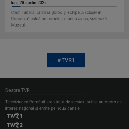
luni, 28 aprilie 2025
ANDRA SOCEANU
Prezentatoare a Telejurnalului de prânz (ora ...
Cristi Tabără, Cristina Şoloc şi echipa „Exclusiv în
România” calcă pe urmele lui Iancu Jianu, vizitează
Muzeul ...
#TVR1
Despre TVR
ANCA MAZILU
Cu o experienţă de peste 20 ani în ...
Televiziunea Română are statut de serviciu public autonom de
interes naţional şi emite pe nouă canale: