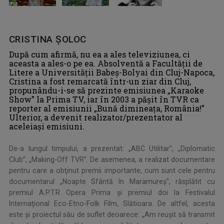
CRISTINA ŞOLOC
După cum afirmă, nu ea a ales televiziunea, ci
aceasta a ales-o pe ea. Absolventă a Facultăţii de
Litere a Universităţii Babeş-Bolyai din Cluj-Napoca,
Cristina a fost remarcată într-un ziar din Cluj,
propunându-i-se să prezinte emisiunea „Karaoke
Show” la Prima TV, iar în 2003 a păşit în TVR ca
reporter al emisiunii „Bună dimineaţa, România!”
Ulterior, a devenit realizator/prezentator al
aceleiaşi emisiuni.
De-a lungul timpului, a prezentat: „ABC Utilitar”, „Diplomatic
Club”, „Making-Off TVR”. De asemenea, a realizat documentare
pentru care a obţinut premii importante, cum sunt cele pentru
documentarul „Noapte Sfântă în Maramureş”, răsplătit cu
premiul A.P.T.R Opera Prima şi premiul doi la Festivalul
Internaţional Eco-Etno-Folk Film, Slătioara. De altfel, acesta
este şi proiectul său de suflet deoarece: „Am reuşit să transmit