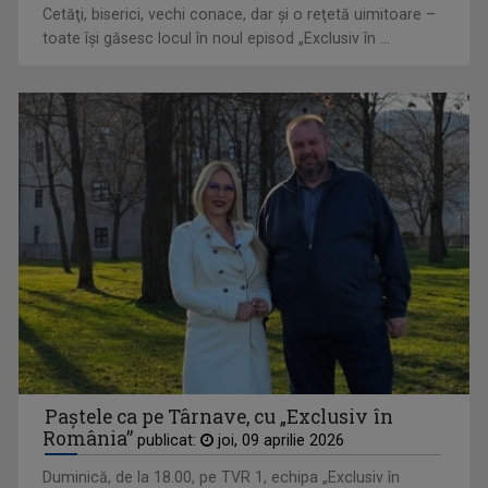
Cetăţi, biserici, vechi conace, dar şi o reţetă uimitoare –
toate îşi găsesc locul în noul episod „Exclusiv în ...
RUXANDRA GHEORGHE NEGREA
Ruxandra Gheorghe Negrea a absolvit Facultatea ...
Paștele ca pe Târnave, cu „Exclusiv în
România”
publicat:
joi, 09 aprilie 2026
Duminică, de la 18.00, pe TVR 1, echipa „Exclusiv în