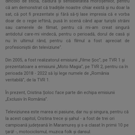
dincolo de sticlă, căldura şi sensibilitatea moroşenilor, pentru
că am demonstrat că tradiţiile noastre chiar există şi nu doar la
sat, că pot fi prezentate şi fără să-ţi lase impresia că e vorba
doar de o regie ieftină, pusă în scenă când apar turiştii străini
sau camerele de filmat, pentru că mi-am creat singură
antidotul care-mi vindecă, pentru o perioadă, dorul de casă şi
nu în ultimul rând, pentru că filmul a fost apreciat de
profesioniştii din televiziune".
Din 2005, a fost realizatorul emisiunii „Filme Şoc”, pe TVR 1 şi
prezentatoare a emisiunii „Moto Magia”, pe TVR 2, pentru ca în
perioada 2018 - 2022 să îşi lege numele de „România
veritabilă”, de la TVR 1.
În prezent, Cristina Şoloc face parte din echipa emisiunii
„Exclusiv în România”.
Televiziunea este marea ei pasiune, dar nu şi singura, pentru că
la acest capitol, Cristina trece şi şahul - a fost de trei ori
campioană judeţeană în Maramureş şi s-a clasat în primii 10 pe
ţară! -, motociclismul, muzica folk şi dansul.