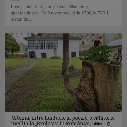
Povești uimitoare, dar şi locuri sălbatice și
spectaculoase... Pe 9 noiembrie, de la 17.00, la TVR 1,
alături de ...
CRISTINA ŞOLOC
După cum afirmă, nu ea a ales televiziunea, ci ...
Oltenia, între haiducie și poezie, o călătorie
inedită la „Exclusiv în România”
publicat: