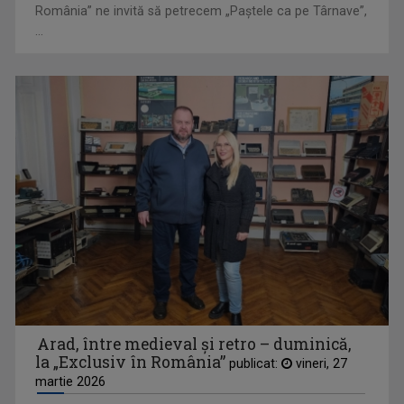
România” ne invită să petrecem „Paştele ca pe Târnave”,
...
MIHAELA CRĂCIUN
Mihaela Crăciun (n. 1970, Reuseni, Suceava) ...
CRISTIAN MÎNDRU
Arad, între medieval și retro – duminică,
A absolvit Facultatea de Jurnalism, ...
la „Exclusiv în România”
publicat:
vineri, 27
martie 2026