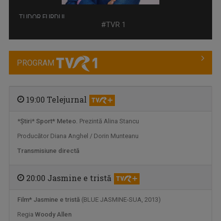
Cu o profesie de economist şi cu visele din ...
#TVR 1
PROGRAM
19:00 Telejurnal
*
Ştiri
*
Sport* Meteo.
Prezintă Alina Stancu
Producător Diana Anghel / Dorin Munteanu
EDA MARCUS
E o prezenţă îndrăgită pe micul ecran, ba mai ...
Transmisiune directă
20:00 Jasmine e tristă
Film*
Jasmine e tristă
(BLUE JASMINE-SUA, 2013)
Regia
Woody Allen