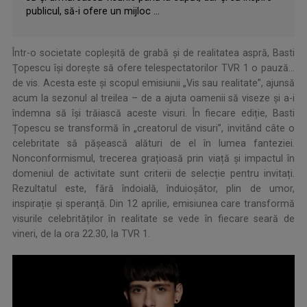
publicul, să-i ofere un mijloc ...
Într-o societate copleşită de grabă și de realitatea aspră, Basti
Ţopescu îşi dorește să ofere telespectatorilor TVR 1 o pauză...
de vis. Acesta este şi scopul emisiunii „Vis sau realitate”, ajunsă
acum la sezonul al treilea – de a ajuta oamenii să viseze şi a-i
îndemna să îşi trăiască aceste visuri. În fiecare ediție, Basti
Țopescu se transformă în „creatorul de visuri”, invitând câte o
celebritate să pășească alături de el în lumea fanteziei.
Nonconformismul, trecerea grațioasă prin viață și impactul în
domeniul de activitate sunt criterii de selecție pentru invitați.
Rezultatul este, fără îndoială, înduioșător, plin de umor,
inspirație și speranță. Din 12 aprilie, emisiunea care transformă
visurile celebrităților în realitate se vede în fiecare seară de
vineri, de la ora 22.30, la TVR 1.