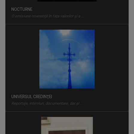
NOCTURNE
O emisiune-reverenţă în faţa valorilor şi a ...
UNIVERSUL CREDINŢEI
Reportaje, interviuri, documentare, dar şi ...