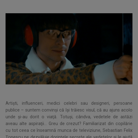
Artişti, influenceri, medici celebri sau designeri, persoane
publice – suntem convinşi că îşi trăiesc visul, că au ajuns acolo
unde şi-au dorit o viaţă. Totuşi, cândva, vedetele de astăzi
aveau alte aspiraţii... Greu de crezut? Familiarizat din copilărie
cu tot ceea ce înseamnă munca de televiziune, Sebastian Felix
Ţopescu ne dezvăluie dorinţele secrete ale vedetelor şi le ajută