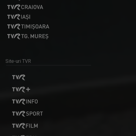
LAURA FRONOIU
După aproape 11 ani pe micul ecran, sute de ...
ALCHIMIA BANILOR
Site-uri TVR
O emisiune educativă și utilă, „Alchimia ...
BOGDAN ŞERBAN IANCU