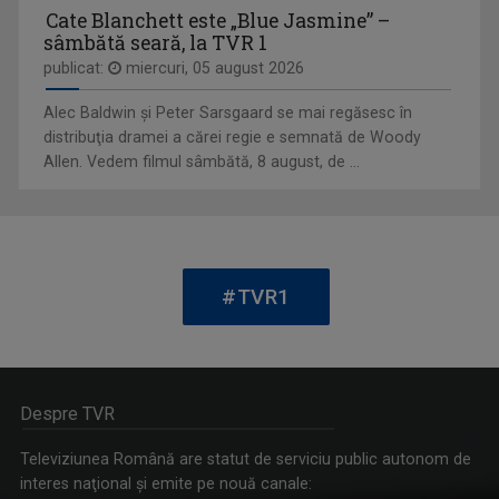
Cate Blanchett este „Blue Jasmine” –
sâmbătă seară, la TVR 1
publicat:
miercuri, 05 august 2026
Alec Baldwin şi Peter Sarsgaard se mai regăsesc în
distribuţia dramei a cărei regie e semnată de Woody
Allen. Vedem filmul sâmbătă, 8 august, de ...
EDA MARCUS
E o prezenţă îndrăgită pe micul ecran, ba mai ...
VEDETA FAMILIEI
Emisiunea-concurs muzical dedicată copiilor ...
#TVR1
Despre TVR
Televiziunea Română are statut de serviciu public autonom de
interes naţional şi emite pe nouă canale: