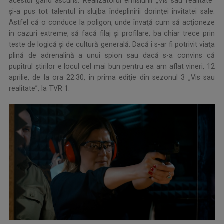
acestui gând ascuns. Realizatorul emisiunii „Vis sau realitate”
și-a pus tot talentul în slujba îndeplinirii dorinţei invitatei sale.
Astfel că o conduce la poligon, unde învaţă cum să acţioneze
în cazuri extreme, să facă filaj şi profilare, ba chiar trece prin
teste de logică şi de cultură generală. Dacă i s-ar fi potrivit viaţa
plină de adrenalină a unui spion sau dacă s-a convins că
pupitrul ştirilor e locul cel mai bun pentru ea am aflat vineri, 12
aprilie, de la ora 22.30, în prima ediţie din sezonul 3 „Vis sau
realitate”, la TVR 1.