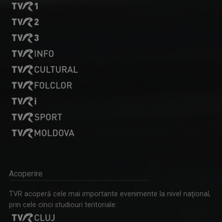
EUGENIA VODĂ
Eugenia Vodă realizează din anul 2000, pe ...
GARANTAT 100%
„Salutare, salutare la toată lumea!”, spune, ...
IULIANA TUDOR
Face audienţe-record pentru Televiziunea ...
Acoperire
ORA REGELUI
O cronică a trecutului și a destinului unei ...
TVR acoperă cele mai importante evenimente la nivel naţional,
prin cele cinci studiouri teritoriale: