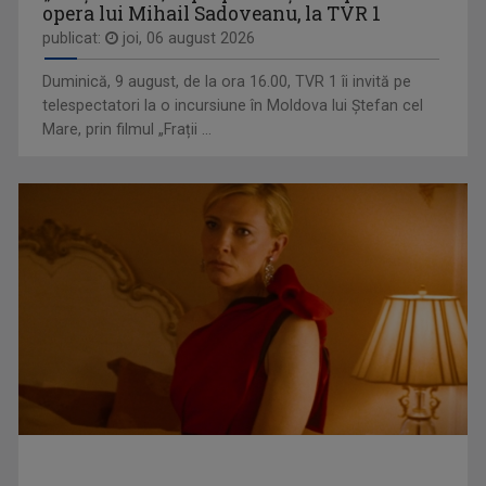
opera lui Mihail Sadoveanu, la TVR 1
publicat:
joi, 06 august 2026
MARINA CONSTANTINESCU
Marina Constantinescu s-a născut pe 22 ...
Duminică, 9 august, de la ora 16.00, TVR 1 îi invită pe
DOSAR ROMÂNIA
telespectatori la o incursiune în Moldova lui Ștefan cel
O poveste jurnalistică de prestigiu, în ...
Mare, prin filmul „Frații ...
ANDREI - VICTOR DOCHIA
Născut în 12 octombrie 1978, în localitatea ...
AGROSTRATEGIA
Emisiunea vine în sprijinul fermierilor, dar ...