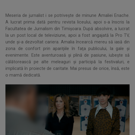
Meseria de jurnalist i se potriveşte de minune Amaliei Enache.
A lucrat prima dată pentru revista liceului, apoi s-a înscris la
Facultatea de Jurnalism din Timişoara. După absolvire, a lucrat
la un post local de televiziune, apoi a fost angajată la Pro TV,
unde şi-a dezvoltat cariera. Amalia încearcă mereu să iasă din
zona de confort prin apariţiile în faţa publicului, la gale şi
evenimente. Este aventuroasă şi plină de pasiune, iubeşte să
călătorească pe alte meleaguri şi participă la festivaluri, e
implicată în proiecte de caritate. Mai presus de orice, însă, este
o mamă dedicată.