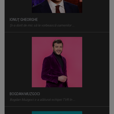
IONUȚ GHEORGHE
Şi-a dorit de mic să le vorbească oamenilor ...
PROFESIONIŞTII ... CU EUGENIA VODĂ
Este una dintre cele mai apreciate şi urmărite ...
BOGDAN MUZGOCI
Bogdan Muzgoci s-a alăturat echipei TVR în ...
VORBEŞTE CORECT!