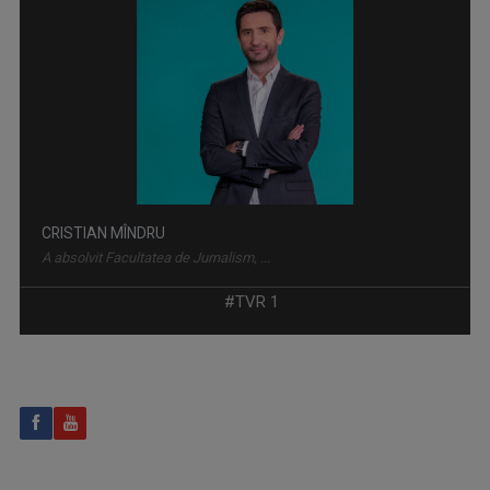
„Să dedicăm măcar 5 minute limbii române!” ...
CRISTIAN MÎNDRU
A absolvit Facultatea de Jurnalism, ...
#TVR 1
EXCLUSIV ÎN ROMÂNIA
Un serial TV dedicat călătoriilor şi ...