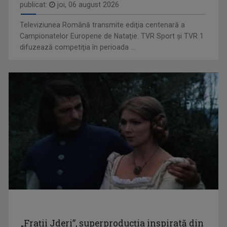
publicat:
joi, 06 august 2026
Televiziunea Română transmite ediţia centenară a
Campionatelor Europene de Nataţie. TVR Sport şi TVR 1
difuzează competiţia în perioada ...
FLORINA CONSTANTINESCU
„Cred că am cântat de când mă ştiu, în cor, la ...
ZI DE ZI, CU PĂRINTELE CONSTANTIN NECULA
Televiziunea Română propune un moment de ...
„Frații Jderi”, superproducția inspirată din