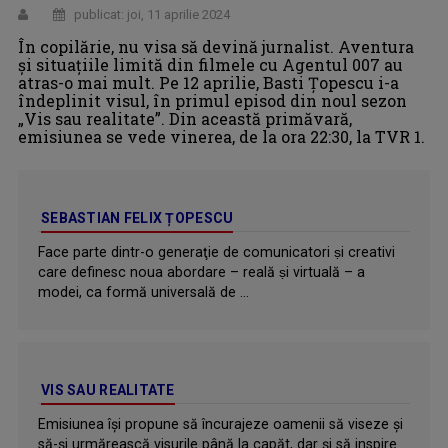
publicat: joi, 11 aprilie 2024
În copilărie, nu visa să devină jurnalist. Aventura
şi situaţiile limită din filmele cu Agentul 007 au
atras-o mai mult. Pe 12 aprilie, Basti Ţopescu i-a
îndeplinit visul, în primul episod din noul sezon
„Vis sau realitate”. Din această primăvară,
emisiunea se vede vinerea, de la ora 22:30, la TVR 1.
SEBASTIAN FELIX ȚOPESCU
Face parte dintr-o generaţie de comunicatori ṣi creativi
care definesc noua abordare – reală ṣi virtuală – a
modei, ca formă universală de ...
VIS SAU REALITATE
Emisiunea îşi propune să încurajeze oamenii să viseze şi
să-şi urmărească visurile până la capăt, dar şi să inspire