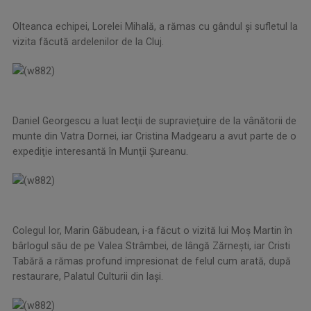
Olteanca echipei, Lorelei Mihală, a rămas cu gândul şi sufletul la
vizita făcută ardelenilor de la Cluj.
Daniel Georgescu a luat lecţii de supravieţuire de la vânătorii de
munte din Vatra Dornei, iar Cristina Madgearu a avut parte de o
expediţie interesantă în Munţii Şureanu.
Colegul lor, Marin Găbudean, i-a făcut o vizită lui Moş Martin în
bârlogul său de pe Valea Strâmbei, de lângă Zărneşti, iar Cristi
Tabără a rămas profund impresionat de felul cum arată, după
restaurare, Palatul Culturii din Iaşi.