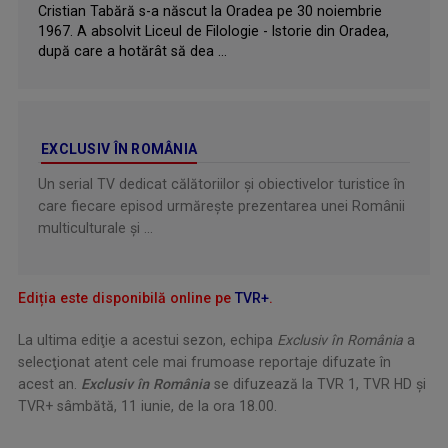
Cristian Tabără s-a născut la Oradea pe 30 noiembrie
1967. A absolvit Liceul de Filologie - Istorie din Oradea,
după care a hotărât să dea ...
EXCLUSIV ÎN ROMÂNIA
Un serial TV dedicat călătoriilor şi obiectivelor turistice în
care fiecare episod urmăreşte prezentarea unei Românii
multiculturale şi ...
Ediția este disponibilă online pe
TVR+
.
La ultima ediţie a acestui sezon, echipa
Exclusiv în România
a
selecţionat atent cele mai frumoase reportaje difuzate în
acest an.
Exclusiv în România
se difuzează la TVR 1, TVR HD şi
TVR+ sâmbătă, 11 iunie, de la ora 18.00.