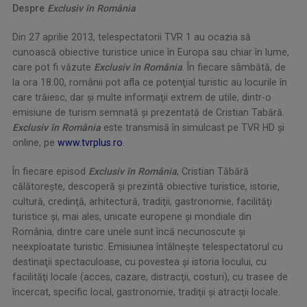
Despre
Exclusiv în România
Din 27 aprilie 2013, telespectatorii TVR 1 au ocazia să
cunoască obiective turistice unice în Europa sau chiar în lume,
care pot fi văzute
Exclusiv în România
. În fiecare sâmbătă, de
la ora 18.00, românii pot afla ce potenţial turistic au locurile în
care trăiesc, dar şi multe informaţii extrem de utile, dintr-o
emisiune de turism semnată şi prezentată de Cristian Tabără.
Exclusiv în România
este transmisă în simulcast pe TVR HD şi
online, pe
www.tvrplus.ro
.
În fiecare episod
Exclusiv în România
, Cristian Tăbără
călătoreşte, descoperă şi prezintă obiective turistice, istorie,
cultură, credinţă, arhitectură, tradiţii, gastronomie, facilităţi
turistice şi, mai ales, unicate europene şi mondiale din
România, dintre care unele sunt încă necunoscute şi
neexploatate turistic. Emisiunea întâlneşte telespectatorul cu
destinaţii spectaculoase, cu povestea şi istoria locului, cu
facilităţi locale (acces, cazare, distracţii, costuri), cu trasee de
încercat, specific local, gastronomie, tradiţii şi atracţii locale.