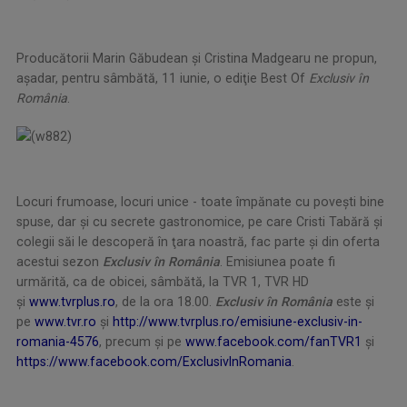
Producătorii Marin Găbudean şi Cristina Madgearu ne propun,
aşadar, pentru sâmbătă, 11 iunie, o ediţie Best Of
Exclusiv în
România
.
Locuri frumoase, locuri unice - toate împănate cu poveşti bine
spuse, dar şi cu secrete gastronomice, pe care Cristi Tabără şi
colegii săi le descoperă în ţara noastră, fac parte şi din oferta
acestui sezon
Exclusiv în România
. Emisiunea poate fi
urmărită, ca de obicei, sâmbătă, la TVR 1, TVR HD
şi
www.tvrplus.ro
, de la ora 18.00.
Exclusiv în România
este şi
pe
www.tvr.ro
şi
http://www.tvrplus.ro/emisiune-exclusiv-in-
romania-4576
, precum şi pe
www.facebook.com/fanTVR1
şi
https://www.facebook.com/ExclusivInRomania
.