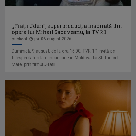
„Să dedicăm măcar 5 minute limbii române!” ...
„Frații Jderi”, superproducția inspirată din
opera lui Mihail Sadoveanu, la TVR 1
publicat:
joi, 06 august 2026
MARIA SMARANDACHE
Jurnalist la Televiziunea Română, Maria ...
Duminică, 9 august, de la ora 16.00, TVR 1 îi invită pe
telespectatori la o incursiune în Moldova lui Ștefan cel
Mare, prin filmul „Frații ...
GARANTAT 100%
„Salutare, salutare la toată lumea!”, spune, ...
DANA IANCU
Prezență caldă și energică, Dana Iancu ...