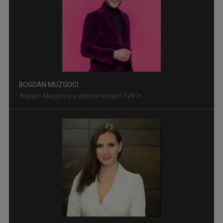
DOSAR ROMÂNIA
O poveste jurnalistică de prestigiu, în ...
BOGDAN MUZGOCI
Bogdan Muzgoci s-a alăturat echipei TVR în ...
VIAŢA SATULUI
Lansată pe 10 martie 1957, „Viața satului” ...