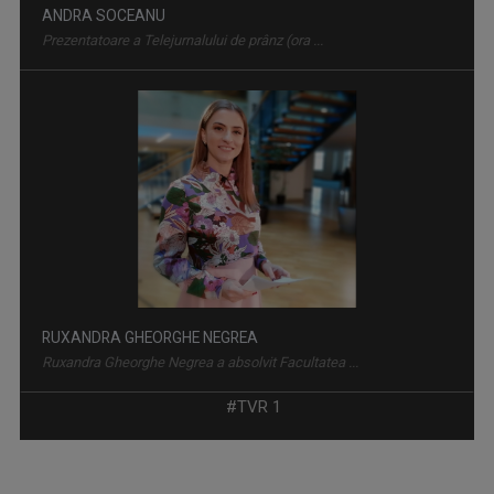
ANDRA SOCEANU
Prezentatoare a Telejurnalului de prânz (ora ...
AGROSTRATEGIA
Emisiunea vine în sprijinul fermierilor, dar ...
RUXANDRA GHEORGHE NEGREA
Ruxandra Gheorghe Negrea a absolvit Facultatea ...
#TVR 1