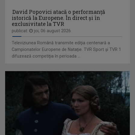
S-a născut pe 3 decembrie 1962 în Bucureşti şi ...
David Popovici atacă o performanţă
istorică la Europene. În direct şi în
exclusivitate la TVR
publicat:
joi, 06 august 2026
Televiziunea Română transmite ediţia centenară a
NOCTURNE
Campionatelor Europene de Nataţie. TVR Sport şi TVR 1
O emisiune-reverenţă în faţa valorilor şi a ...
difuzează competiţia în perioada ...
CRISTIAN MÎNDRU
A absolvit Facultatea de Jurnalism, ...
VORBEŞTE CORECT!