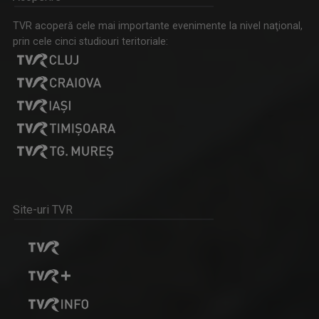
TVR acoperă cele mai importante evenimente la nivel naţional,
prin cele cinci studiouri teritoriale:
VEDETA FAMILIEI
Emisiunea-concurs muzical dedicată copiilor ...
BOGDAN ŞERBAN IANCU
În trei decenii de carieră a făcut anchete ...
Site-uri TVR
ZI DE ZI, CU PĂRINTELE CONSTANTIN NECULA
Televiziunea Română propune un moment de ...