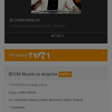
ALCHIMIA BANILOR
O emisiune educativă și utilă, „Alchimia ...
#TVR 1
PROGRAM
0:00 Nuntă cu surprize
* (COCORICO-Franţa, 2024)
Regia
Julien Herve
OPRE ROMA
Emisiunea este precum o fereastră deschisă ...
Cu:
Christian Clavier, Didier Bourdon, Sylvie Testud
*
Comedie
.