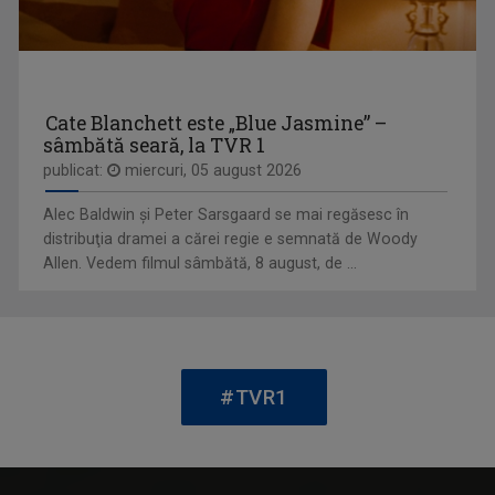
Cate Blanchett este „Blue Jasmine” –
sâmbătă seară, la TVR 1
TELEJURNAL
publicat:
miercuri, 05 august 2026
Află ce s-a întâmplat relevant pentru viaţa ...
Alec Baldwin şi Peter Sarsgaard se mai regăsesc în
distribuţia dramei a cărei regie e semnată de Woody
Allen. Vedem filmul sâmbătă, 8 august, de ...
FLORINA CONSTANTINESCU
„Cred că am cântat de când mă ştiu, în cor, la ...
#TVR1
TELEENCICLOPEDIA