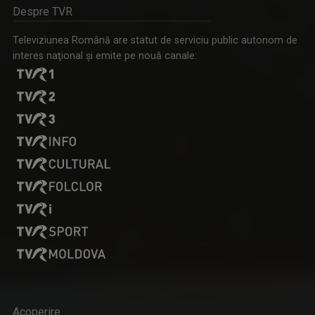
Una dintre cele mai longevive emisiuni din ...
Despre TVR
Televiziunea Română are statut de serviciu public autonom de
interes naţional şi emite pe nouă canale:
EDA MARCUS
E o prezenţă îndrăgită pe micul ecran, ba mai ...
BREAKING FAKE NEWS
Prima emisiune din audiovizualul românesc ...
CĂTĂLIN ŞTEFĂNESCU
„Salutare, salutare la toată lumea!” Aşa ne ...
Acoperire