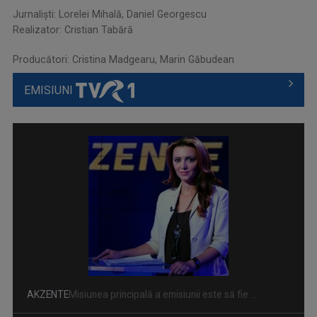
Jurnalişti: Lorelei Mihală, Daniel Georgescu
Realizator: Cristian Tabără
Producători: Cristina Madgearu, Marin Găbudean
EMISIUNI
AKZENTE
Misiunea principală a emisiunii este să fie ...