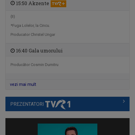
15:50 Akzente
(II)​​ ​
*Fuga Lolelor, la Cincu.
VEDETA FAMILIEI
Emisiunea-concurs muzical dedicată copiilor ...
Producator Christel Ungar
16:40 Gala umorului
Producător Cosmin Dumitru
vezi mai mult
PREZENTATORI
TEZAUR FOLCLORIC
Una dintre cele mai longevive emisiuni ale ...