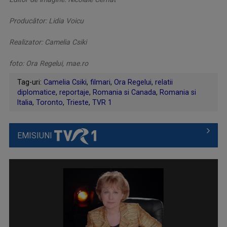
Producător: Lidia Voicu
Realizator: Camelia Csiki
foto: Ora Regelui, mae.ro
Tag-uri:
Camelia Csiki
,
filmari
,
Ora Regelui
,
relatii
diplomatice
,
reportaje
,
Romania si Canada
,
Romania si
Italia
,
Toronto
,
Trieste
,
TVR 1
EMISIUNI