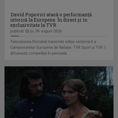
CRISTIAN TABĂRĂ
Cristian Tabără s-a născut la Oradea pe 30 ...
ZI DE ZI, CU PĂRINTELE CONSTANTIN NECULA
David Popovici atacă o performanţă
Televiziunea Română propune un moment de ...
istorică la Europene. În direct şi în
exclusivitate la TVR
publicat:
joi, 06 august 2026
Televiziunea Română transmite ediţia centenară a
Campionatelor Europene de Nataţie. TVR Sport şi TVR 1
difuzează competiţia în perioada ...
MIHAELA CRĂCIUN
Mihaela Crăciun (n. 1970, Reuseni, Suceava) ...
UNIVERSUL CREDINŢEI
Reportaje, interviuri, documentare, dar şi ...