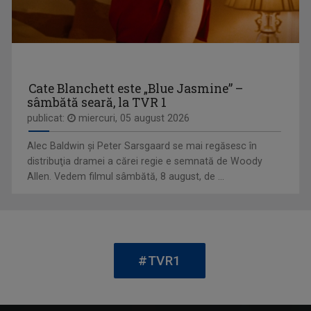
OPRE ROMA
Emisiunea este precum o fereastră deschisă ...
Cate Blanchett este „Blue Jasmine” –
sâmbătă seară, la TVR 1
publicat:
miercuri, 05 august 2026
Alec Baldwin şi Peter Sarsgaard se mai regăsesc în
distribuţia dramei a cărei regie e semnată de Woody
Allen. Vedem filmul sâmbătă, 8 august, de ...
BOGDAN MUZGOCI
Bogdan Muzgoci s-a alăturat echipei TVR în ...
VORBEŞTE CORECT!
„Să dedicăm măcar 5 minute limbii române!” ...
#TVR1