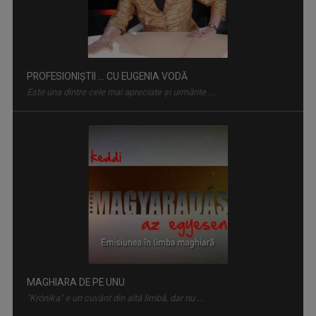
MAGHIARA DE PE UNU
"Krónika" e un cuvânt din altă limbă, dar nu ...
NOCTURNE
O emisiune-reverenţă în faţa valorilor şi a ...