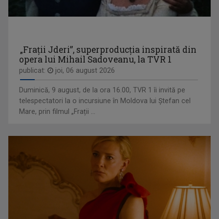
„Frații Jderi”, superproducția inspirată din
opera lui Mihail Sadoveanu, la TVR 1
publicat:
joi, 06 august 2026
ALINA STANCU
Absolventă a Faculăţii de Jurnalism şi ...
EXCLUSIV ÎN ROMÂNIA
Un serial TV dedicat călătoriilor şi ...
Duminică, 9 august, de la ora 16.00, TVR 1 îi invită pe
telespectatori la o incursiune în Moldova lui Ștefan cel
Mare, prin filmul „Frații ...
MARIA SMARANDACHE
Jurnalist la Televiziunea Română, Maria ...