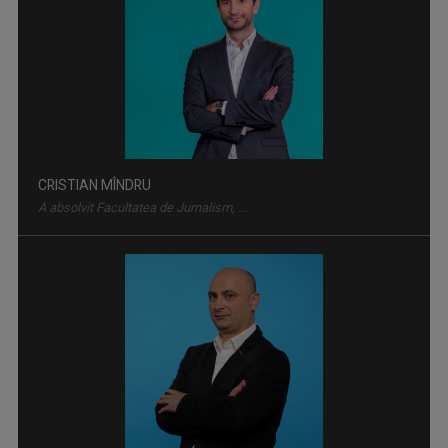
BORIS VELIMIROVICI
Născut în 1976, la Pojejena (Caraş-Severin), ...
AGROSTRATEGIA
Emisiunea vine în sprijinul fermierilor, dar ...