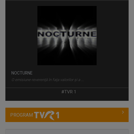
GALA UMORULUI
Adevărat omagiu adus comediei românești de ...
#TVR 1
PROGRAM