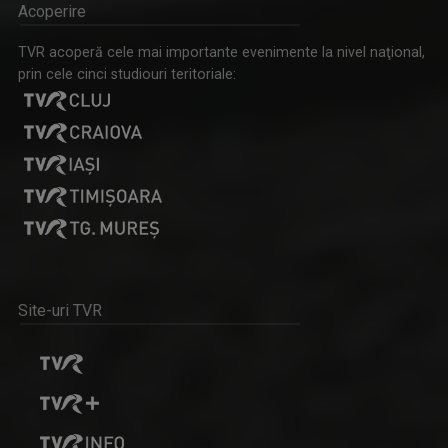
Weekend Matinal este emisiunea care crede că ...
Acoperire
TVR acoperă cele mai importante evenimente la nivel naţional,
prin cele cinci studiouri teritoriale:
RUXANDRA GHEORGHE NEGREA
Ruxandra Gheorghe Negrea a absolvit Facultatea ...
AKZENTE
Misiunea principală a emisiunii este să fie ...
Site-uri TVR