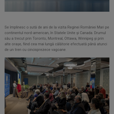
Se împlinesc o sută de ani de la vizita Reginei României Mari pe
continentul nord-american, în Statele Unite și Canada. Drumul
său a trecut prin Toronto, Montreal, Ottawa, Winnipeg și prin
alte orașe, fiind cea mai lungă călătorie efectuată până atunci
de un tren cu cincisprezece vagoane.