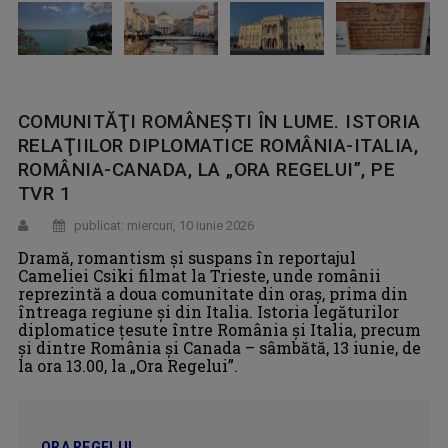
COMUNITĂŢI ROMÂNEŞTI ÎN LUME. ISTORIA
RELAŢIILOR DIPLOMATICE ROMÂNIA-ITALIA,
ROMÂNIA-CANADA, LA „ORA REGELUI”, PE
TVR 1
publicat: miercuri, 10 iunie 2026
Dramă, romantism şi suspans în reportajul
Cameliei Csiki filmat la Trieste, unde românii
reprezintă a doua comunitate din oraș, prima din
întreaga regiune și din Italia. Istoria legăturilor
diplomatice țesute între România și Italia, precum
și dintre România și Canada – sâmbătă, 13 iunie, de
la ora 13.00, la „Ora Regelui”.
ORA REGELUI