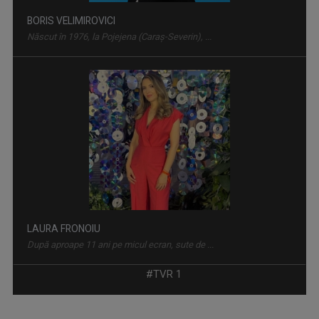
LAURA FRONOIU
După aproape 11 ani pe micul ecran, sute de ...
ROCK MANIAC
Știri, albumele momentului, cronica ...
CĂTĂLIN ŞTEFĂNESCU
„Salutare, salutare la toată lumea!” Aşa ne ...
CONVIEŢUIRI
În fiecare miercuri, de la ora 15:00, aveţi ...
#TVR 1