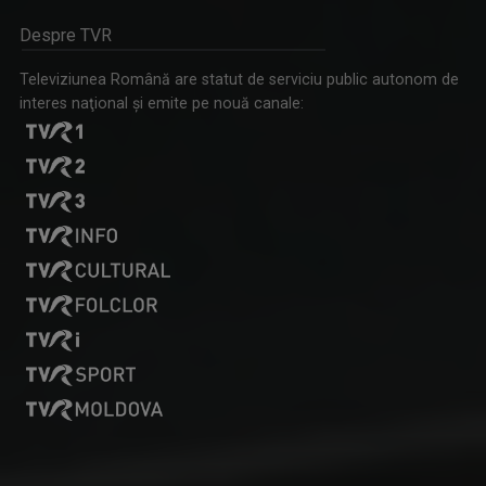
Despre TVR
Televiziunea Română are statut de serviciu public autonom de
interes naţional şi emite pe nouă canale:
BOGDAN ŞERBAN IANCU
În trei decenii de carieră a făcut anchete ...
BREAKING FAKE NEWS
Prima emisiune din audiovizualul românesc ...
MARIUS POPA
„Pentru mine, televiziunea e un vis pe care îl ...
WEEKEND MATINAL