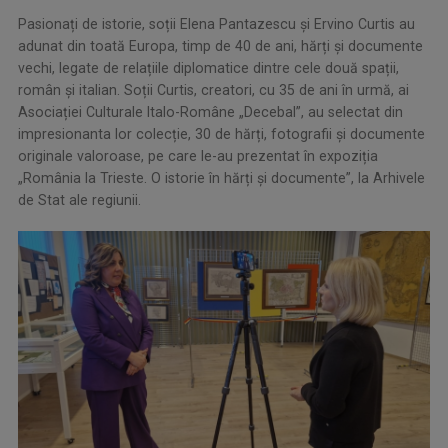
Pasionați de istorie, soții Elena Pantazescu și Ervino Curtis au
adunat din toată Europa, timp de 40 de ani, hărți și documente
vechi, legate de relațiile diplomatice dintre cele două spații,
român și italian. Soții Curtis, creatori, cu 35 de ani în urmă, ai
Asociației Culturale Italo-Române „Decebal”, au selectat din
impresionanta lor colecție, 30 de hărți, fotografii și documente
originale valoroase, pe care le-au prezentat în expoziția
„România la Trieste. O istorie în hărți și documente”, la Arhivele
de Stat ale regiunii.