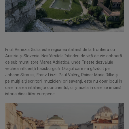
Friuli Venezia Giulia este regiunea italiană de la frontiera cu
Austria și Slovenia. Nesfârșitele întinderi de viță de vie coboară
de sub munți spre Marea Adriatică, unde Trieste dezvăluie
vechea influență habsburgică. Orașul care i-a găzduit pe
Johann Strauss, Franz Liszt, Paul Valéry, Rainer Maria Rilke și
pe mulți alți scriitori, muzicieni ori savanți, este nu doar locul în
care marea întâlnește continentul, ci și acela în care se îmbină
istoria dinastiilor europene.