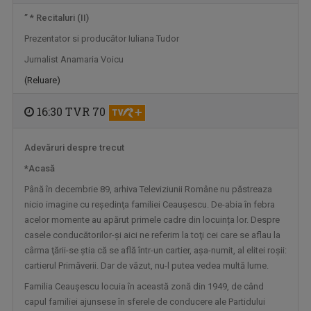
”
* Recitaluri (II)
TELEJURNAL
Prezentator si producător Iuliana Tudor
Află ce s-a întâmplat relevant pentru viaţa ...
Jurnalist Anamaria Voicu
(Reluare)
16:30 TVR 70
Adevăruri despre trecut
*Acasă
Până în decembrie 89, arhiva Televiziunii Române nu păstreaza
nicio imagine cu reşedinţa familiei Ceauşescu. De-abia în febra
acelor momente au apărut primele cadre din locuința lor. Despre
CONVIEŢUIRI
casele conducătorilor-şi aici ne referim la toţi cei care se aflau la
În fiecare miercuri, de la ora 15:00, aveţi ...
cârma ţării-se ştia că se află într-un cartier, aşa-numit, al elitei roşii:
cartierul Primăverii. Dar de văzut, nu-l putea vedea multă lume.
Familia Ceauşescu locuia în această zonă din 1949, de când
capul familiei ajunsese în sferele de conducere ale Partidului