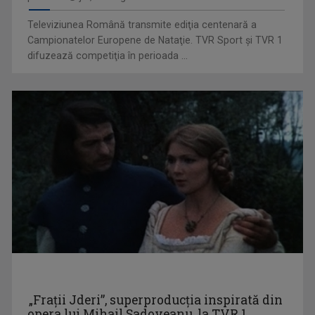
Televiziunea Română transmite ediţia centenară a
Campionatelor Europene de Nataţie. TVR Sport şi TVR 1
difuzează competiţia în perioada ...
MARIA SMARANDACHE
Jurnalist la Televiziunea Română, Maria ...
ALCHIMIA BANILOR
O emisiune educativă și utilă, „Alchimia ...
„Frații Jderi”, superproducția inspirată din
opera lui Mihail Sadoveanu, la TVR 1