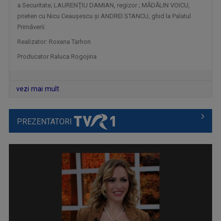
a Securitate; LAURENŢIU DAMIAN, regizor ; MĂDĂLIN VOICU,
ZI DE ZI, CU PĂRINTELE CONSTANTIN NECULA
prieten cu Nicu Ceauşescu şi ANDREI STANCU, ghid la Palatul
Televiziunea Română propune un moment de ...
Primăverii.
Realizator: Roxana Tarhon
Producator Raluca Rogojina
vezi mai mult
PREZENTATORI
ORA REGELUI
O cronică a trecutului și a destinului unei ...