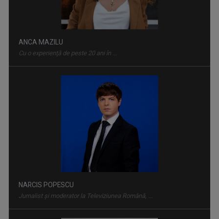
ANCA MAZILU
Cu o experienţă de peste 20 ani în ...
DOSAR ROMÂNIA
O poveste jurnalistică de prestigiu, în ...
NARCIS POPESCU
Jurnalist și moderator la Televiziunea Română, ...