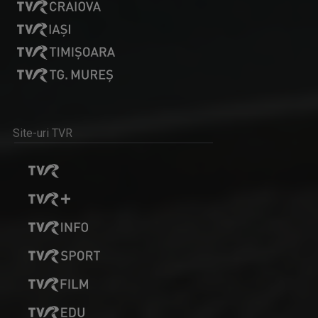
MARIAN VOICU
Este jurnalist, realizator de filme ...
Site-uri TVR
OPRE ROMA
Emisiunea este precum o fereastră deschisă ...
IONUȚ GHEORGHE