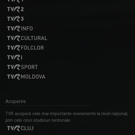
BORIS VELIMIROVICI
Născut în 1976, la Pojejena (Caraş-Severin), ...
AGROSTRATEGIA
Emisiunea vine în sprijinul fermierilor, dar ...
CRISTIAN MÎNDRU
A absolvit Facultatea de Jurnalism, ...
Acoperire
VORBEŞTE CORECT!
„Să dedicăm măcar 5 minute limbii române!” ...
TVR acoperă cele mai importante evenimente la nivel naţional,
prin cele cinci studiouri teritoriale: