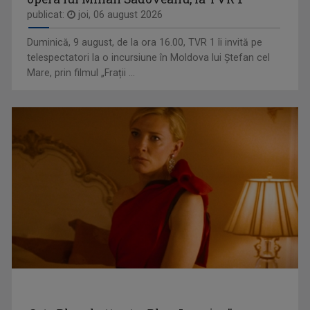
publicat:
joi, 06 august 2026
IULIANA TUDOR
Face audienţe-record pentru Televiziunea ...
Duminică, 9 august, de la ora 16.00, TVR 1 îi invită pe
TELEENCICLOPEDIA
telespectatori la o incursiune în Moldova lui Ștefan cel
Una dintre cele mai longevive emisiuni din ...
Mare, prin filmul „Frații ...
BOGDAN ŞERBAN IANCU
În trei decenii de carieră a făcut anchete ...
WEEKEND MATINAL
Weekend Matinal este emisiunea care crede că ...