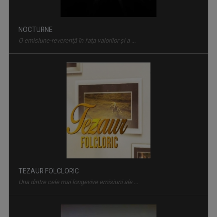
NOCTURNE
O emisiune-reverenţă în faţa valorilor şi a ...
TEZAUR FOLCLORIC
Una dintre cele mai longevive emisiuni ale ...