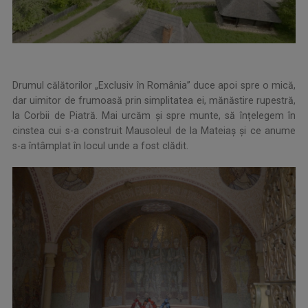
Drumul călătorilor „Exclusiv în România” duce apoi spre o mică,
dar uimitor de frumoasă prin simplitatea ei, mănăstire rupestră,
la Corbii de Piatră. Mai urcăm şi spre munte, să înțelegem în
cinstea cui s-a construit Mausoleul de la Mateiaș și ce anume
s-a întâmplat în locul unde a fost clădit.