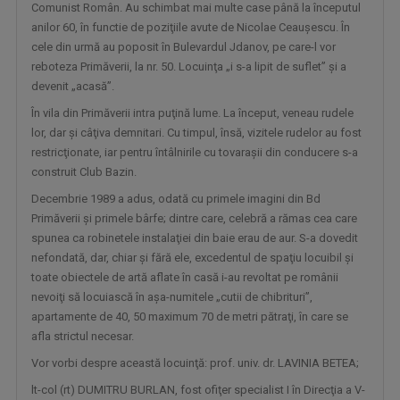
Comunist Român. Au schimbat mai multe case până la începutul
anilor 60, în functie de poziţiile avute de Nicolae Ceauşescu. În
cele din urmă au poposit în Bulevardul Jdanov, pe care-l vor
reboteza Primăverii, la nr. 50. Locuinţa „i s-a lipit de suflet” şi a
devenit „acasă”.
În vila din Primăverii intra puţină lume. La început, veneau rudele
lor, dar şi câţiva demnitari. Cu timpul, însă, vizitele rudelor au fost
restricţionate, iar pentru întâlnirile cu tovaraşii din conducere s-a
PROFESIONIŞTII ... CU EUGENIA VODĂ
construit Club Bazin.
Este una dintre cele mai apreciate şi urmărite ...
Decembrie 1989 a adus, odată cu primele imagini din Bd
Primăverii şi primele bârfe; dintre care, celebră a rămas cea care
spunea ca robinetele instalaţiei din baie erau de aur. S-a dovedit
nefondată, dar, chiar şi fără ele, excedentul de spaţiu locuibil şi
toate obiectele de artă aflate în casă i-au revoltat pe românii
nevoiţi să locuiască în aşa-numitele „cutii de chibrituri”,
apartamente de 40, 50 maximum 70 de metri pătraţi, în care se
afla strictul necesar.
Vor vorbi despre această locuinţă: prof. univ. dr. LAVINIA BETEA;
lt-col (rt) DUMITRU BURLAN, fost ofiţer specialist I în Direcţia a V-