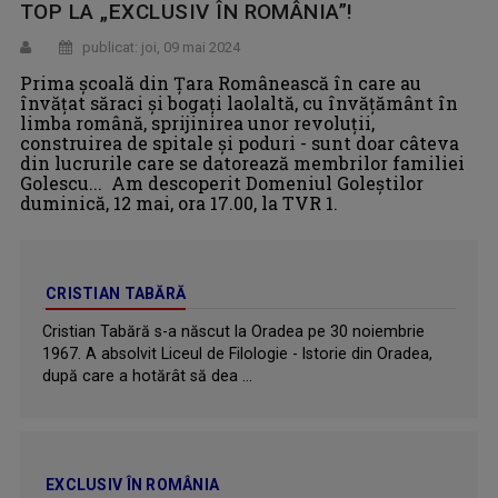
TOP LA „EXCLUSIV ÎN ROMÂNIA”!
publicat: joi, 09 mai 2024
Prima școală din Țara Românească în care au
învățat săraci și bogați laolaltă, cu învățământ în
limba română, sprijinirea unor revoluții,
construirea de spitale și poduri - sunt doar câteva
din lucrurile care se datorează membrilor familiei
Golescu... Am descoperit Domeniul Goleştilor
duminică, 12 mai, ora 17.00, la TVR 1.
CRISTIAN TABĂRĂ
Cristian Tabără s-a născut la Oradea pe 30 noiembrie
1967. A absolvit Liceul de Filologie - Istorie din Oradea,
după care a hotărât să dea ...
EXCLUSIV ÎN ROMÂNIA