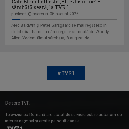
Cate Blanchett este „Blue Jasmine” –
sâmbătă seară, la TVR 1
publicat:
miercuri, 05 august 2026
Alec Baldwin şi Peter Sarsgaard se mai regăsesc în
distribuţia dramei a cărei regie e semnată de Woody
Allen. Vedem filmul sâmbătă, 8 august, de ...
CRISTINA ŞOLOC
După cum afirmă, nu ea a ales televiziunea, ci ...
VIAŢA SATULUI
Lansată pe 10 martie 1957, „Viața satului” ...
#TVR1
Despre TVR
Televiziunea Română are statut de serviciu public autonom de
interes naţional şi emite pe nouă canale: