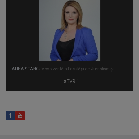
UNIVERSUL CREDINŢEI
Reportaje, interviuri, documentare, dar şi ...
ALINA STANCU
Absolventă a Faculăţii de Jurnalism şi ...
#TVR 1
GARANTAT 100%
„Salutare, salutare la toată lumea!”, spune, ...