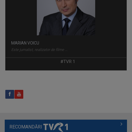
"Krónika" e un cuvânt din altă limbă, dar nu ...
MARIAN VOICU
Este jurnalist, realizator de filme ...
#TVR 1
VIAŢA SATULUI
Lansată pe 10 martie 1957, „Viața satului” ...
RECOMANDĂRI
DANA CONSTANTINESCU