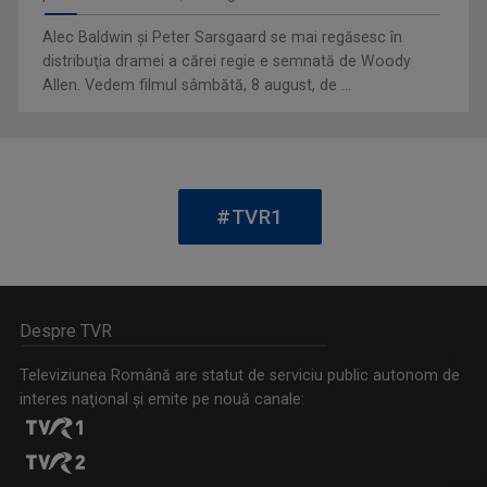
Alec Baldwin şi Peter Sarsgaard se mai regăsesc în
distribuţia dramei a cărei regie e semnată de Woody
Allen. Vedem filmul sâmbătă, 8 august, de ...
MARINA CONSTANTINESCU
Marina Constantinescu s-a născut pe 22 ...
#TVR1
VEDETA FAMILIEI
Emisiunea-concurs muzical dedicată copiilor ...
Despre TVR
Televiziunea Română are statut de serviciu public autonom de
interes naţional şi emite pe nouă canale:
CRISTINA ŞOLOC
După cum afirmă, nu ea a ales televiziunea, ci ...