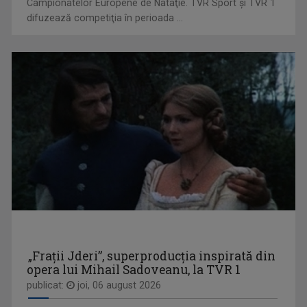
Campionatelor Europene de Nataţie. TVR Sport şi TVR 1
difuzează competiţia în perioada ...
ALINA STANCU
Absolventă a Faculăţii de Jurnalism şi ...
AKZENTE
Misiunea principală a emisiunii este să fie ...
„Frații Jderi”, superproducția inspirată din
opera lui Mihail Sadoveanu, la TVR 1
EDA MARCUS
publicat:
joi, 06 august 2026
E o prezenţă îndrăgită pe micul ecran, ba mai ...