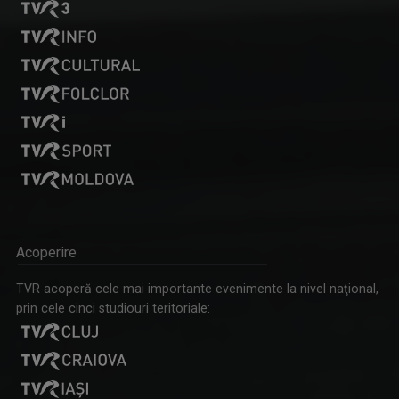
GARANTAT 100%
„Salutare, salutare la toată lumea!”, spune, ...
RUXANDRA GHEORGHE NEGREA
Ruxandra Gheorghe Negrea a absolvit Facultatea ...
Acoperire
TVR acoperă cele mai importante evenimente la nivel naţional,
prin cele cinci studiouri teritoriale:
TELEENCICLOPEDIA
Una dintre cele mai longevive emisiuni din ...