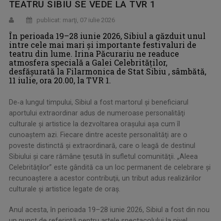
TEATRU SIBIU SE VEDE LA TVR 1
publicat: marţi, 07 iulie 2026
În perioada 19–28 iunie 2026, Sibiul a găzduit unul
intre cele mai mari și importante festivaluri de
teatru din lume. Irina Păcurariu ne readuce
atmosfera specială a Galei Celebrităţilor,
desfăşurată la Filarmonica de Stat Sibiu , sâmbătă,
11 iulie, ora 20.00, la TVR 1.
De‑a lungul timpului, Sibiul a fost martorul şi beneficiarul
aportului extraordinar adus de numeroase personalităţi
culturale şi artistice la dezvoltarea oraşului aşa cum îl
cunoaştem azi. Fiecare dintre aceste personalităţi are o
poveste distinctă şi extraordinară, care o leagă de destinul
Sibiului şi care rămâne ţesută în sufletul comunităţii. „Aleea
Celebrităţilor” este gândită ca un loc permanent de celebrare şi
recunoaştere a acestor contribuţii, un tribut adus realizărilor
culturale şi artistice legate de oraş.
Anul acesta, în perioada 19–28 iunie 2026, Sibiul a fost din nou
un punct de referinţă pentru artele spectacolului la nivel