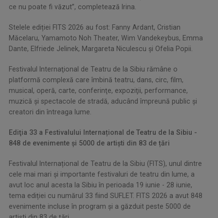
ce nu poate fi văzut”, completează Irina.
Stelele ediției FITS 2026 au fost: Fanny Ardant, Cristian
Măcelaru, Yamamoto Noh Theater, Wim Vandekeybus, Emma
Dante, Elfriede Jelinek, Margareta Niculescu și Ofelia Popii.
Festivalul Internaţional de Teatru de la Sibiu rămâne o
platformă complexă care îmbină teatru, dans, circ, film,
musical, operă, carte, conferinţe, expoziţii, performance,
muzică şi spectacole de stradă, aducând împreună public şi
creatori din întreaga lume.
Ediţia 33 a Festivalului Internațional de Teatru de la Sibiu -
848 de evenimente și 5000 de artiști din 83 de țări
Festivalul Internațional de Teatru de la Sibiu (FITS), unul dintre
cele mai mari și importante festivaluri de teatru din lume, a
avut loc anul acesta la Sibiu în perioada 19 iunie - 28 iunie,
tema ediției cu numărul 33 fiind SUFLET. FITS 2026 a avut 848
evenimente incluse în program și a găzduit peste 5000 de
artişti din 83 de țări.