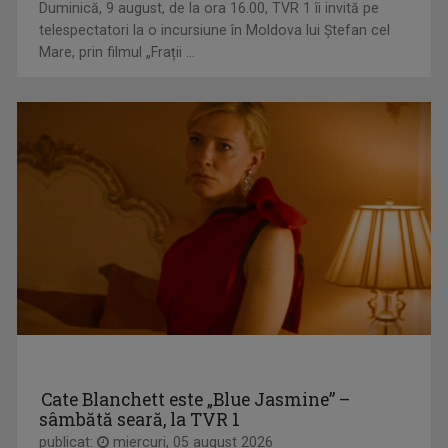
Duminică, 9 august, de la ora 16.00, TVR 1 îi invită pe
telespectatori la o incursiune în Moldova lui Ștefan cel
Mare, prin filmul „Frații ...
TEZAUR FOLCLORIC
Una dintre cele mai longevive emisiuni ale ...
CĂTĂLIN ŞTEFĂNESCU
„Salutare, salutare la toată lumea!” Aşa ne ...
VORBEŞTE CORECT!
Cate Blanchett este „Blue Jasmine” –
„Să dedicăm măcar 5 minute limbii române!” ...
sâmbătă seară, la TVR 1
publicat:
miercuri, 05 august 2026