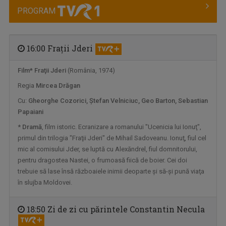
PROGRAM
16:00 Fraţii Jderi
Film*
Fraţii Jderi
(România, 1974)
Regia
Mircea Drăgan
AGROSTRATEGIA
Emisiunea vine în sprijinul fermierilor, dar ...
Cu:
Gheorghe Cozorici, Ştefan Velniciuc, Geo Barton, Sebastian
Papaiani
*
Dramă
, film istoric. Ecranizare a romanului "Ucenicia lui Ionuţ",
primul din trilogia "Fraţii Jderi" de Mihail Sadoveanu. Ionuţ, fiul cel
mic al comisului Jder, se luptă cu Alexăndrel, fiul domnitorului,
pentru dragostea Nastei, o frumoasă fiică de boier. Cei doi
trebuie să lase însă războaiele inimii deoparte şi să-şi pună viaţa
în slujba Moldovei.
18:50 Zi de zi cu părintele Constantin Necula