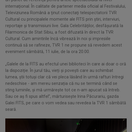
internaţional. În calitate de partener media oficial al Festivalului,
Televiziunea Română a ţinut conectaţi telespectatorii TVR
Cultural cu principalele momente ale FITS prin ştiri, interviuri,
reportaje şi transmisiuni live. Gala Celebrităţilor, desfăşurată la
Filarmonica de Stat Sibiu, a fost difuzată în direct la TVR
Cultural. Cum amintirile încă vibrează în noi şi impresiile
continuă să se rafineze, TVR 1 ne propune să revedem acest
eveniment sâmbătă, 11 iulie, de la ora 20.00.
„Galele de la FITS au efectul unei biblioteci în care ai doar o oră
la dispoziție. În jurul tău, vieți și povești care au schimbat
lumea, știi totuși clar că vei pleca lăsând în urmă rafturi întregi
nedeschise - am mereu senzația că nu se termină când se
sting luminile, și mă urmărește tot ce n-am apucat să întreb.
Sau ce aș fi spus altfel”, mărturiseşte Irina Păcurariu, gazda
Galei FITS, pe care o vom vedea sau revedea la TVR 1 sâmbătă
seară.