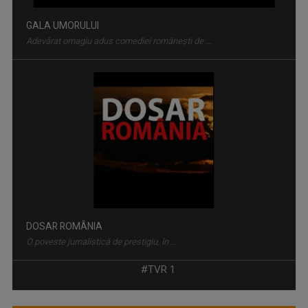
GALA UMORULUI
Adevărat omagiu adus comediei românești de ...
DOSAR ROMÂNIA
O poveste jurnalistică de prestigiu, în ...
#TVR 1