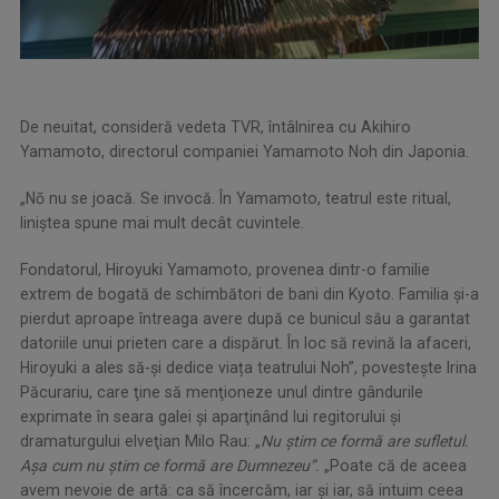
De neuitat, consideră vedeta TVR, întâlnirea cu Akihiro
Yamamoto, directorul companiei Yamamoto Noh din Japonia.
„Nō nu se joacă. Se invocă. În Yamamoto, teatrul este ritual,
liniștea spune mai mult decât cuvintele.
Fondatorul, Hiroyuki Yamamoto, provenea dintr-o familie
extrem de bogată de schimbători de bani din Kyoto. Familia și-a
pierdut aproape întreaga avere după ce bunicul său a garantat
datoriile unui prieten care a dispărut. În loc să revină la afaceri,
Hiroyuki a ales să-și dedice viața teatrului Noh”, povesteşte Irina
Păcurariu, care ţine să menţioneze unul dintre gândurile
exprimate în seara galei şi aparţinând lui regitorului şi
dramaturgului elveţian Milo Rau: „
Nu știm ce formă are sufletul.
Așa cum nu știm ce formă are Dumnezeu”.
„Poate că de aceea
avem nevoie de artă: ca să încercăm, iar și iar, să intuim ceea