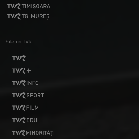
LAURA FRONOIU
După aproape 11 ani pe micul ecran, sute de ...
Site-uri TVR
EXCLUSIV ÎN ROMÂNIA
Un serial TV dedicat călătoriilor şi ...
MARIA SMARANDACHE
Jurnalist la Televiziunea Română, Maria ...