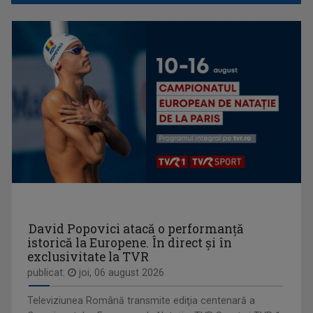
S-a născut pe 3 decembrie 1962 în Bucureşti şi ...
WEEKEND MATINAL
Weekend Matinal este emisiunea care crede că ...
CLAUDIU LUCACI
Jurnalist din 1990, Claudiu Lucaci s-a ...
David Popovici atacă o performanţă
istorică la Europene. În direct şi în
exclusivitate la TVR
publicat:
joi, 06 august 2026
OPRE ROMA
Televiziunea Română transmite ediţia centenară a
Emisiunea este precum o fereastră deschisă ...