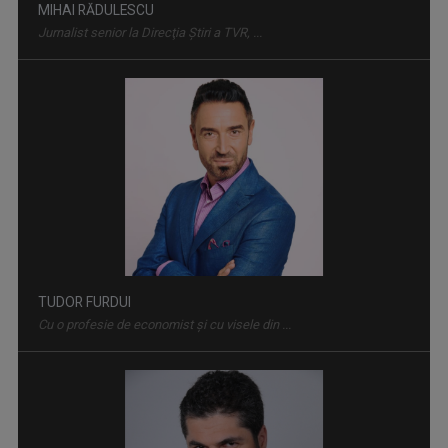
MIHAI RĂDULESCU
Jurnalist senior la Direcţia Ştiri a TVR, ...
ROCK MANIAC
Știri, albumele momentului, cronica ...
TUDOR FURDUI
Cu o profesie de economist şi cu visele din ...
MAGHIARA DE PE UNU