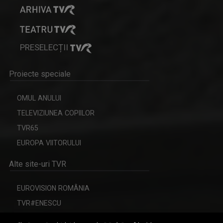
BREAKING FAKE NEWS
Prima emisiune din audiovizualul românesc ...
PRESELECȚII
Proiecte speciale
OMUL ANULUI
ANCA MAZILU
Cu o experienţă de peste 20 ani în ...
TELEVIZIUNEA COPIILOR
TVR65
EUROPA VIITORULUI
ORA REGELUI
Alte site-uri TVR
O cronică a trecutului și a destinului unei ...
EUROVISION ROMÂNIA
TVR#ENESCU
CERBUL DE AUR