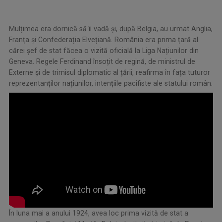
Mulțimea era dornică să îi vadă și, după Belgia, au urmat Anglia,
Franța și Confederația Elvețiană. România era prima țară al
cărei șef de stat făcea o vizită oficială la Liga Națiunilor din
Geneva. Regele Ferdinand însoțit de regină, de ministrul de
Externe și de trimisul diplomatic al țării, reafirma în fața tuturor
reprezentanților națiunilor, intențiile pacifiste ale statului român.
În luna mai a anului 1924, avea loc prima vizită de stat a