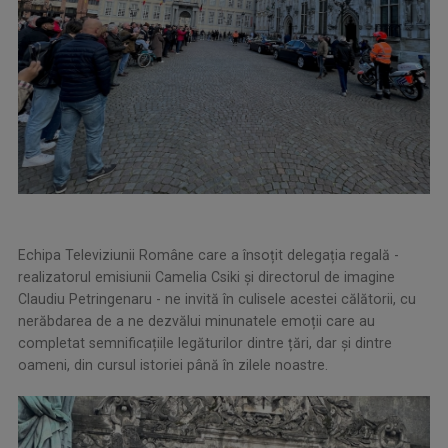
Echipa Televiziunii Române care a însoțit delegația regală -
realizatorul emisiunii Camelia Csiki și directorul de imagine
Claudiu Petringenaru - ne invită în culisele acestei călătorii, cu
nerăbdarea de a ne dezvălui minunatele emoții care au
completat semnificațiile legăturilor dintre țări, dar și dintre
oameni, din cursul istoriei până în zilele noastre.