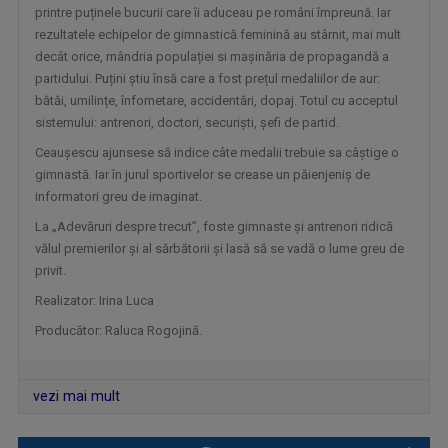
printre puținele bucurii care îi aduceau pe români împreună. Iar
rezultatele echipelor de gimnastică feminină au stârnit, mai mult
decât orice, mândria populației si mașinăria de propagandă a
DOSAR ROMÂNIA
partidului. Puțini știu însă care a fost prețul medaliilor de aur:
O poveste jurnalistică de prestigiu, în ...
bătăi, umilințe, înfometare, accidentări, dopaj. Totul cu acceptul
sistemului: antrenori, doctori, securiști, șefi de partid.
Ceaușescu ajunsese să indice câte medalii trebuie sa câștige o
gimnastă. Iar în jurul sportivelor se crease un păienjeniș de
informatori greu de imaginat.
La „Adevăruri despre trecut”, foste gimnaste și antrenori ridică
vălul premierilor și al sărbătorii și lasă să se vadă o lume greu de
privit.
Realizator: Irina Luca
Producător: Raluca Rogojină.
UNIVERSUL CREDINŢEI
Reportaje, interviuri, documentare, dar şi ...
vezi mai mult