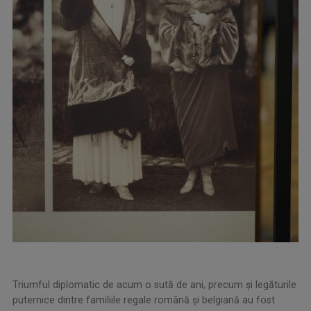
Triumful diplomatic de acum o sută de ani, precum și legăturile
puternice dintre familiile regale română și belgiană au fost