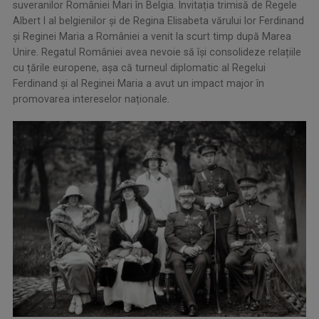
suveranilor României Mari în Belgia. Invitația trimisă de Regele
Albert I al belgienilor și de Regina Elisabeta vărului lor Ferdinand
și Reginei Maria a României a venit la scurt timp după Marea
Unire. Regatul României avea nevoie să își consolideze relațiile
cu țările europene, așa că turneul diplomatic al Regelui
Ferdinand și al Reginei Maria a avut un impact major în
promovarea intereselor naționale.