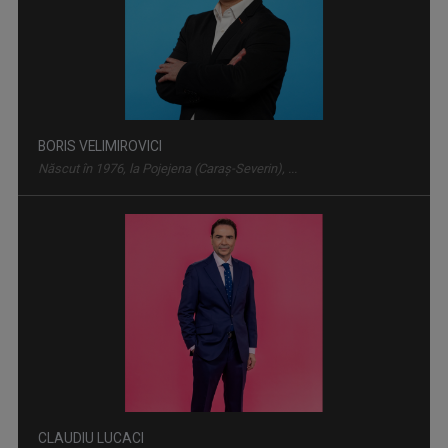
VIAŢA SATULUI
Lansată pe 10 martie 1957, „Viața satului” ...
BORIS VELIMIROVICI
Născut în 1976, la Pojejena (Caraş-Severin), ...
TELEENCICLOPEDIA
Una dintre cele mai longevive emisiuni din ...
CLAUDIU LUCACI