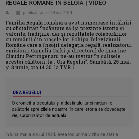
REGALE ROMÂNE ÎN BELGIA | VIDEO
publicat: vineri, 24 mai 2024
Familia Regală română a avut numeroase întâlniri
cu oficialități încântate să își prezinte istoria și
valorile, tradițiile, dar și rezultatele colaborărilor
cu românii din orașele lor. Echipa Televiziunii
Române care a însoțit delegația regală, realizatorul
emisiunii Camelia Csiki și directorul de imagine
Claudiu Petringenaru ne-au invitat în culisele
acestei călătorii, la „ Ora Regelui”. Sâmbătă, 25 mai,
şi 8 iunie, ora 14.30. la TVR 1.
ORA REGELUI
O cronică a trecutului și a destinului unei națiuni, o
călătorie spre zilele noastre, în care istoria se dovedește
vie, surprinzător de actuală.
În luna mai a anului 1924, avea loc prima vizită de stat a