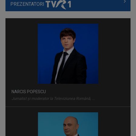
PREZENTATORI
AKZENTE
Misiunea principală a emisiunii este să fie ...
NARCIS POPESCU
Jurnalist și moderator la Televiziunea Română, ...