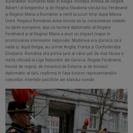
suveranilor României Mari în Belgia. Invitația trimisă de Regele
Albert I al belgienilor și de Regina Elisabeta vărului lor, Ferdinand
și Reginei Maria a României a venit la scurt timp după Marea
Unire. Regatul României avea nevoie să își consolideze relațiile
cu țările europene, așa că turneul diplomatic al Regelui
Ferdinand și al Reginei Maria a avut un impact major în
promovarea intereselor naționale. Mulțimea era dornică să îi
vadă și, după Belgia, au urmat Anglia, Franța și Confederația
Elvețiană. România era prima țară al cărei șef de stat făcea o
vizită oficială la Liga Națiunilor din Geneva. Regele Ferdinand,
însoțit de regină, de ministrul de Externe și de trimisul
diplomatic al țării, reafirma în fața tuturor reprezentanților
națiunilor, intențiile pacifiste ale statului român.