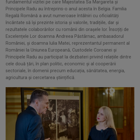
fundamentul vizitei pe care Majestatea Sa Margareta și
Principele Radu au întreprins-o anul acesta în Belgia. Familia
Regală Română a avut numeroase întâlniri cu oficialități
încântate să își prezinte istoria și valorile, tradițiile, dar și
rezultatele colaborărilor cu românii din orașele lor. Însoțiți de
Excelențele Lor doamna Andreea Păstârnac, ambasadorul
României, și doamna Iulia Matei, reprezentantul permanent al
României la Uniunea Europeană, Custodele Coroanei și
Principele Radu au participat la dezbateri privind relațiile dintre
cele două țări, în plan politic, economic și al cooperării
sectoriale, în domenii precum educația, sănătatea, energia,
agricultura și cercetarea științifică.