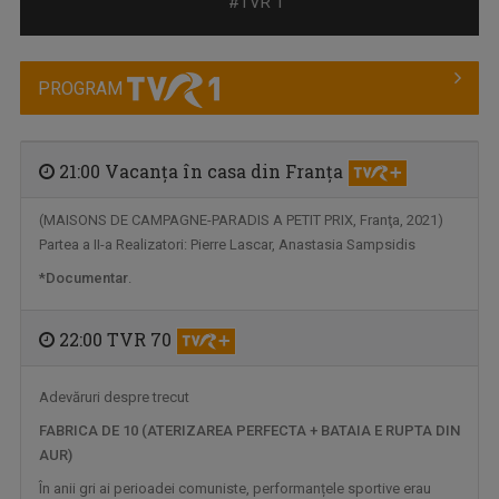
#TVR 1
PROGRAM
21:00 Vacanţa în casa din Franţa
(MAISONS DE CAMPAGNE-PARADIS A PETIT PRIX, Franţa, 2021)
Partea a II-a Realizatori: Pierre Lascar, Anastasia Sampsidis
ORA REGELUI
*Documentar
.
O cronică a trecutului și a destinului unei ...
22:00 TVR 70
Adevăruri despre trecut
FABRICA DE 10 (ATERIZAREA PERFECTA + BATAIA E RUPTA DIN
AUR)
În anii gri ai perioadei comuniste, performanțele sportive erau