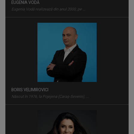
EUGENIA VODĂ
Eugenia Vodă realizează din anul 2000, pe ...
VIAŢA SATULUI
Lansată pe 10 martie 1957, „Viața satului” ...
BORIS VELIMIROVICI
Născut în 1976, la Pojejena (Caraş-Severin), ...