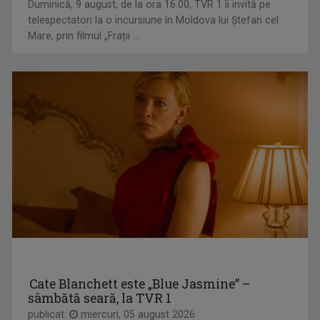
Duminică, 9 august, de la ora 16.00, TVR 1 îi invită pe
telespectatori la o incursiune în Moldova lui Ștefan cel
Mare, prin filmul „Frații ...
MAGHIARA DE PE UNU
"Krónika" e un cuvânt din altă limbă, dar nu ...
RUXANDRA GHEORGHE NEGREA
Ruxandra Gheorghe Negrea a absolvit Facultatea ...
Cate Blanchett este „Blue Jasmine” –
sâmbătă seară, la TVR 1
publicat:
miercuri, 05 august 2026