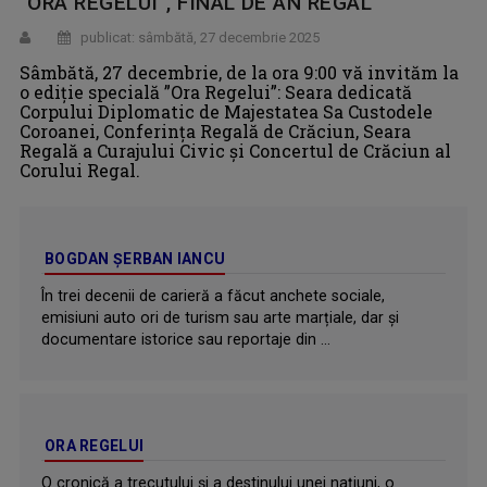
”ORA REGELUI”, FINAL DE AN REGAL
publicat: sâmbătă, 27 decembrie 2025
Sâmbătă, 27 decembrie, de la ora 9:00 vă invităm la
o ediție specială ”Ora Regelui”: Seara dedicată
Corpului Diplomatic de Majestatea Sa Custodele
Coroanei, Conferința Regală de Crăciun, Seara
Regală a Curajului Civic și Concertul de Crăciun al
Corului Regal.
BOGDAN ŞERBAN IANCU
În trei decenii de carieră a făcut anchete sociale,
emisiuni auto ori de turism sau arte marțiale, dar şi
documentare istorice sau reportaje din ...
ORA REGELUI
O cronică a trecutului și a destinului unei națiuni, o