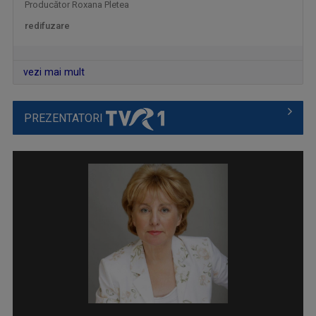
Producător Roxana Pletea
redifuzare
vezi mai mult
AKZENTE
Misiunea principală a emisiunii este să fie ...
PREZENTATORI
TELEJURNAL
Află ce s-a întâmplat relevant pentru viaţa ...