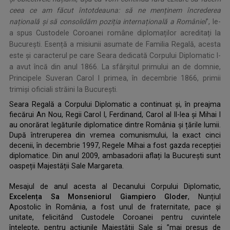
ceea ce am făcut întotdeauna: să ne menținem încrederea
națională și să consolidăm poziția internațională a României
”, le-
a spus Custodele Coroanei române diplomaților acreditați la
București. Esență a misiunii asumate de Familia Regală, acesta
este și caracterul pe care Seara dedicată Corpului Diplomatic l-
a avut încă din anul 1866. La sfârșitul primului an de domnie,
Principele Suveran Carol I primea, în decembrie 1866, primii
trimiși oficiali străini la București.
Seara Regală a Corpului Diplomatic a continuat și, în preajma
fiecărui An Nou, Regii Carol I, Ferdinand, Carol al II-lea și Mihai I
au onorărat legăturile diplomatice dintre România și țările lumii.
După întreruperea din vremea comunismului, la exact cinci
decenii, în decembrie 1997, Regele Mihai a fost gazda recepției
diplomatice. Din anul 2009, ambasadorii aflați la București sunt
oaspeții Majestății Sale Margareta.
.
Mesajul de anul acesta al Decanului Corpului Diplomatic,
Excelența Sa Monseniorul Giampiero Gloder
, Nunțiul
Apostolic în România, a fost unul de fraternitate, pace și
unitate, felicitând Custodele Coroanei pentru cuvintele
înțelepte, pentru acțiunile Majestății Sale și ”mai presus de