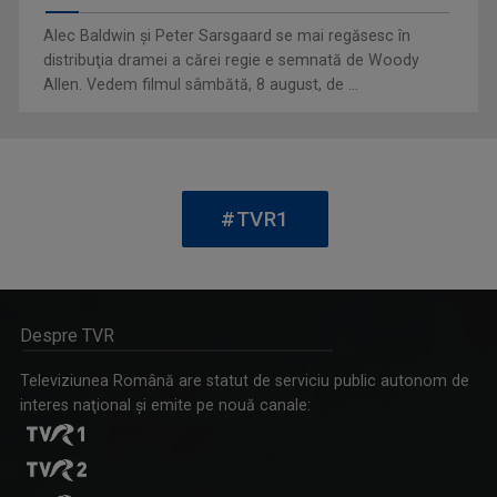
Alec Baldwin şi Peter Sarsgaard se mai regăsesc în
distribuţia dramei a cărei regie e semnată de Woody
PROFESIONIŞTII ... CU EUGENIA VODĂ
Allen. Vedem filmul sâmbătă, 8 august, de ...
Este una dintre cele mai apreciate şi urmărite ...
BOGDAN ŞERBAN IANCU
În trei decenii de carieră a făcut anchete ...
#TVR1
Despre TVR
Televiziunea Română are statut de serviciu public autonom de
AGROSTRATEGIA
interes naţional şi emite pe nouă canale:
Emisiunea vine în sprijinul fermierilor, dar ...
FLORINA CONSTANTINESCU
„Cred că am cântat de când mă ştiu, în cor, la ...