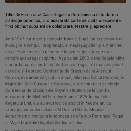
Titlul de Furnizor al Casei Regale a României nu este doar o
distincție onorifică, ci o adevărată carte de vizită a excelenței,
fiind obținut după ani de colaborare, testare și apreciere.
.
,
Anul 1947 curmase și această tradiție. După lunga perioadă de
înăbușire a simțului proprietății, a meșteșugurilor și a mândriei
de a le transmite din generație în generație, antreprenorii
români și-au regăsit spiritul. Așa că din 2003, când Regele Mihai
a acordat primul certificat de furnizor regal, tot mai mulți sunt
cei care și-l doresc. Conferința de Crăciun de la Ateneul
Român, evenimentul științific anual, aflat sub Înaltul Patronaj al
Majestății Sale Custodele Coroanei, s-a inspirat din celebrele
Conferințe de Crăciun ale Royal Institution de la Londra,
inaugurate de Michael Faraday în anul 1825. În capitala
Regatului Unit, ele au avut loc de atunci în fiecare an, cu
excepția perioadei celui de-Al Doilea Război Mondial.
Actualmente, instituția londoneză se află sub Patronajul Regal
al Majestății Sale Regelui Charles al III-lea.
.