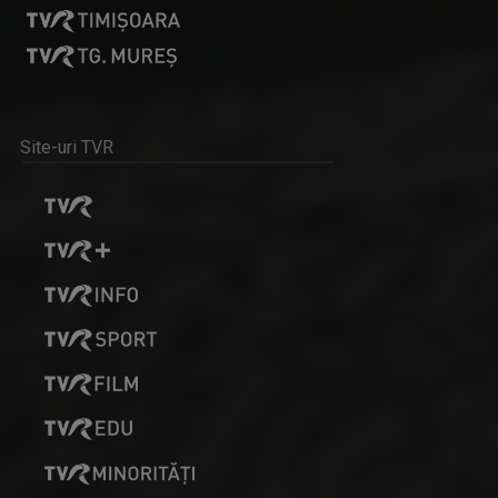
VEDETA FAMILIEI
Emisiunea-concurs muzical dedicată copiilor ...
BOGDAN MUZGOCI
Bogdan Muzgoci s-a alăturat echipei TVR în ...
Site-uri TVR
WEEKEND MATINAL
Weekend Matinal este emisiunea care crede că ...
MARIAN VOICU
Este jurnalist, realizator de filme ...