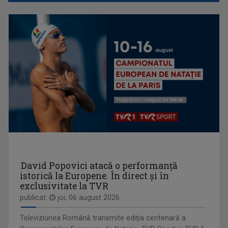
După aproape 11 ani pe micul ecran, sute de ...
GALA UMORULUI
Adevărat omagiu adus comediei românești de ...
ANCA MAZILU
Cu o experienţă de peste 20 ani în ...
David Popovici atacă o performanţă
istorică la Europene. În direct şi în
exclusivitate la TVR
publicat:
joi, 06 august 2026
Televiziunea Română transmite ediţia centenară a