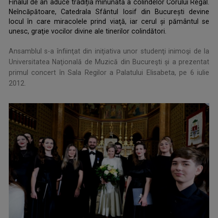
Finalul de an aduce tradiția minunată a colindelor Corului Regal.
Neîncăpătoare, Catedrala Sfântul Iosif din Bucureşti devine
locul în care miracolele prind viaţă, iar cerul şi pământul se
unesc, graţie vocilor divine ale tinerilor colindători.
.
Ansamblul s-a înfiinţat din iniţiativa unor studenţi inimoşi de la
Universitatea Naţională de Muzică din Bucureşti și a prezentat
primul concert în Sala Regilor a Palatului Elisabeta, pe 6 iulie
2012.
.
.