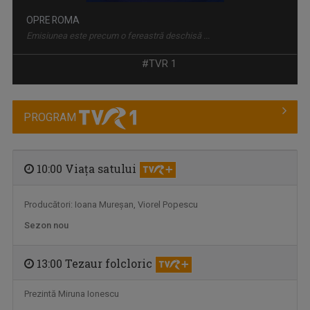
OPRE ROMA
Emisiunea este precum o fereastră deschisă ...
#TVR 1
PROGRAM
10:00 Viaţa satului
Producători: Ioana Mureşan, Viorel Popescu
EXCLUSIV ÎN ROMÂNIA
Un serial TV dedicat călătoriilor şi ...
Sezon nou
13:00 Tezaur folcloric
Prezintă Miruna Ionescu