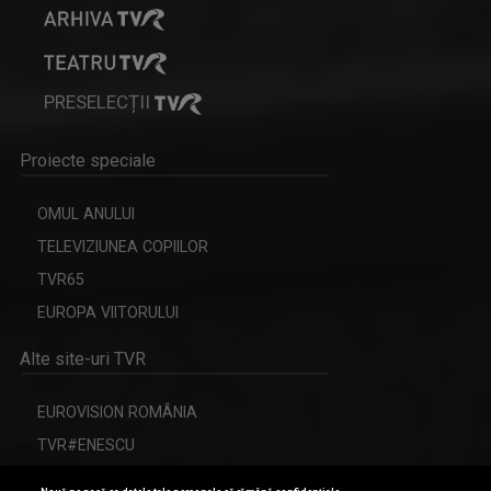
PRESELECȚII
Proiecte speciale
ROCK MANIAC
OMUL ANULUI
Știri, albumele momentului, cronica ...
MIHAELA CRĂCIUN
TELEVIZIUNEA COPIILOR
Mihaela Crăciun (n. 1970, Reuseni, Suceava) ...
TVR65
EUROPA VIITORULUI
Alte site-uri TVR
EUROVISION ROMÂNIA
TVR#ENESCU
CERBUL DE AUR