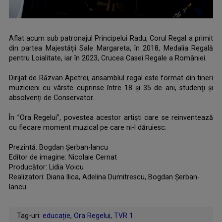
Aflat acum sub patronajul Principelui Radu, Corul Regal a primit
din partea Majestății Sale Margareta, în 2018, Medalia Regală
pentru Loialitate, iar în 2023, Crucea Casei Regale a României.
.
Dirijat de Răzvan Apetrei, ansamblul regal este format din tineri
muzicieni cu vârste cuprinse între 18 şi 35 de ani, studenţi și
absolvenți de Conservator.
.
În ”Ora Regelui”, povestea acestor artiști care se reinventează
cu fiecare moment muzical pe care ni-l dăruiesc.
.
Prezintă: Bogdan Șerban-Iancu
Editor de imagine: Nicolaie Cernat
Producător: Lidia Voicu
Realizatori: Diana Ilica, Adelina Dumitrescu, Bogdan Șerban-
Iancu
Tag-uri:
educație
,
Ora Regelui
,
TVR 1