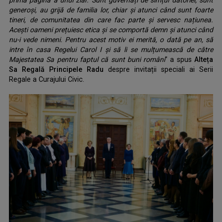
prima pagină a unui ziar. Sunt guvernați de simțul datoriei, sunt
generoși, au grijă de familia lor, chiar și atunci când sunt foarte
tineri, de comunitatea din care fac parte și servesc națiunea.
Acești oameni prețuiesc etica și se comportă demn și atunci când
nu-i vede nimeni. Pentru acest motiv ei merită, o dată pe an, să
intre în casa Regelui Carol I și să li se mulțumească de către
Majestatea Sa pentru faptul că sunt buni români
” a spus
Alteța
Sa Regală Principele Radu
despre invitații speciali ai Serii
Regale a Curajului Civic.
.