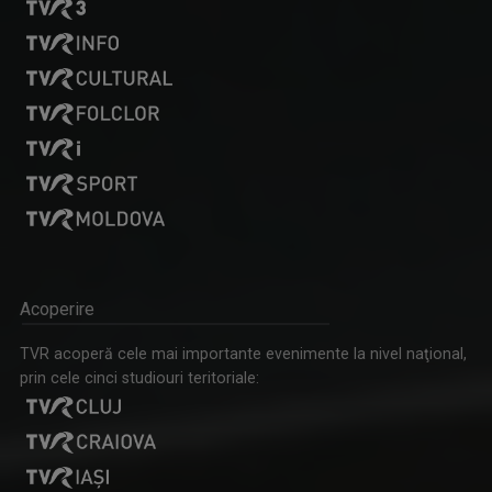
GARANTAT 100%
„Salutare, salutare la toată lumea!”, spune, ...
MIHAI RĂDULESCU
Jurnalist senior la Direcţia Ştiri a TVR, ...
Acoperire
TVR acoperă cele mai importante evenimente la nivel naţional,
prin cele cinci studiouri teritoriale: