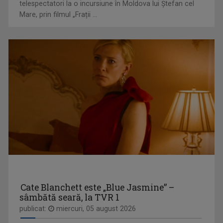
telespectatori la o incursiune în Moldova lui Ștefan cel
Mare, prin filmul „Frații ...
ROCK MANIAC
Știri, albumele momentului, cronica ...
CRISTIAN TABĂRĂ
Cristian Tabără s-a născut la Oradea pe 30 ...
Cate Blanchett este „Blue Jasmine” –
sâmbătă seară, la TVR 1
publicat:
miercuri, 05 august 2026
ORA REGELUI
O cronică a trecutului și a destinului unei ...