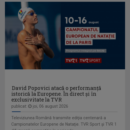
TELEJURNAL
Află ce s-a întâmplat relevant pentru viaţa ...
RUXANDRA GHEORGHE NEGREA
Ruxandra Gheorghe Negrea a absolvit Facultatea ...
David Popovici atacă o performanţă
istorică la Europene. În direct şi în
exclusivitate la TVR
publicat:
joi, 06 august 2026
Televiziunea Română transmite ediţia centenară a
Campionatelor Europene de Nataţie. TVR Sport şi TVR 1
PROFESIONIŞTII ... CU EUGENIA VODĂ