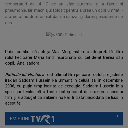
temperaturi de -4 °C pe un vânt puternic şi a făcut și
pneumonie. Iar machiajul folosit pentru a crea un ochi umflat i-
a afectat nu doar ochiul, dar i-a cauzat şi dureri persistente de
cap.
Puţini au ştiut că actriţa Maia Morgenstern a interpretat în film
rolul Fecioarei Maria fiind însărcinată cu cel de-al treilea său
copil, Ana Isadora.
Patimile lui Hristos
a fost ultimul film pe care fostul președinte
irakian Saddam Hussein l-a urmărit în celula sa, în decembrie
2006, cu puțin timp înainte de execuție. Saddam Hussein le-a
spus gardienilor că a fost uimit și șocat de cruzimea acestui
film şi a adăugat că irakienii nu l-ar fi tratat niciodată pe Isus în
acest fel.
EMISIUNI