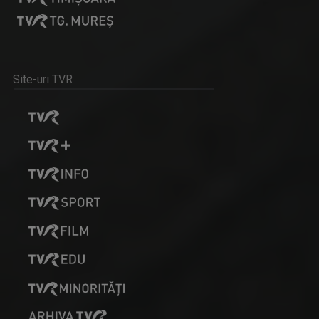
LAURA FRONOIU
După aproape 11 ani pe micul ecran, sute de ...
Site-uri TVR
ZI DE ZI, CU PĂRINTELE CONSTANTIN NECULA
Televiziunea Română propune un moment de ...
MIHAELA CRĂCIUN
Mihaela Crăciun (n. 1970, Reuseni, Suceava) ...