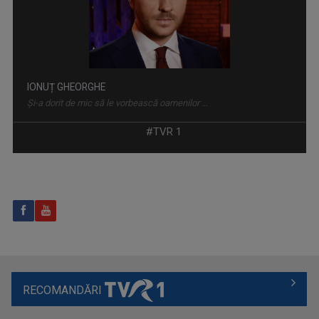
EXCLUSIV ÎN ROMÂNIA
Un serial TV dedicat călătoriilor şi ...
IONUȚ GHEORGHE
Şi-a dorit de mic să le vorbească oamenilor ...
#TVR 1
CONVIEŢUIRI
În fiecare miercuri, de la ora 15:00, aveţi ...
RECOMANDĂRI
LOREDANA IORDACHE
„Pentru mine, din 2016, Televiziunea Română ...