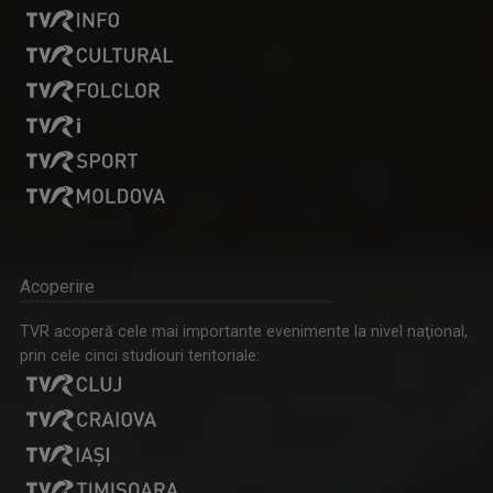
DOSAR ROMÂNIA
O poveste jurnalistică de prestigiu, în ...
CLAUDIU LUCACI
Jurnalist din 1990, Claudiu Lucaci s-a ...
Acoperire
TVR acoperă cele mai importante evenimente la nivel naţional,
prin cele cinci studiouri teritoriale:
UNIVERSUL CREDINŢEI
Reportaje, interviuri, documentare, dar şi ...