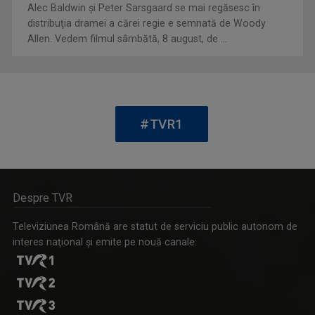
Alec Baldwin şi Peter Sarsgaard se mai regăsesc în
distribuţia dramei a cărei regie e semnată de Woody
Allen. Vedem filmul sâmbătă, 8 august, de ...
CĂTĂLIN ŞTEFĂNESCU
„Salutare, salutare la toată lumea!” Aşa ne ...
#TVR1
WEEKEND MATINAL
Despre TVR
Weekend Matinal este emisiunea care crede că ...
Televiziunea Română are statut de serviciu public autonom de
interes naţional şi emite pe nouă canale:
CRISTIAN MÎNDRU
A absolvit Facultatea de Jurnalism, ...