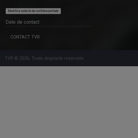
Modifică setările de confidențialitate
EUGENIA VODĂ
Eugenia Vodă realizează din anul 2000, pe ...
Date de contact
CONTACT TVR
TVR © 2026, Toate drepturile rezervate
NOCTURNE
O emisiune-reverenţă în faţa valorilor şi a ...
FLORINA CONSTANTINESCU
„Cred că am cântat de când mă ştiu, în cor, la ...