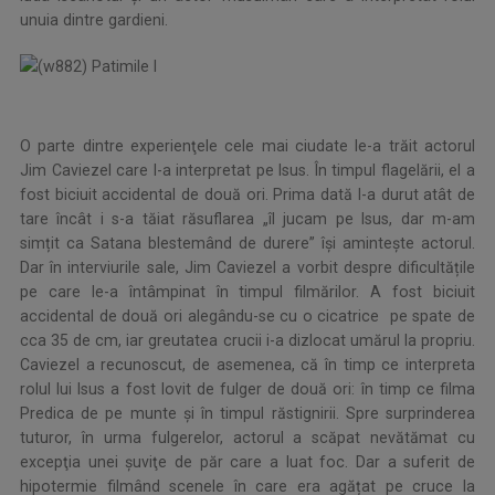
unuia dintre gardieni.
O parte dintre experienţele cele mai ciudate le-a trăit actorul
Jim Caviezel care l-a interpretat pe Isus. În timpul flagelării, el a
fost biciuit accidental de două ori. Prima dată l-a durut atât de
tare încât i s-a tăiat răsuflarea „îl jucam pe Isus, dar m-am
simțit ca Satana blestemând de durere” îşi aminteşte actorul.
Dar în interviurile sale, Jim Caviezel a vorbit despre dificultățile
pe care le-a întâmpinat în timpul filmărilor. A fost biciuit
accidental de două ori alegându-se cu o cicatrice pe spate de
cca 35 de cm, iar greutatea crucii i-a dizlocat umărul la propriu.
Caviezel a recunoscut, de asemenea, că în timp ce interpreta
rolul lui Isus a fost lovit de fulger de două ori: în timp ce filma
Predica de pe munte și în timpul răstignirii. Spre surprinderea
tuturor, în urma fulgerelor, actorul a scăpat nevătămat cu
excepţia unei şuviţe de păr care a luat foc. Dar a suferit de
hipotermie filmând scenele în care era agățat pe cruce la