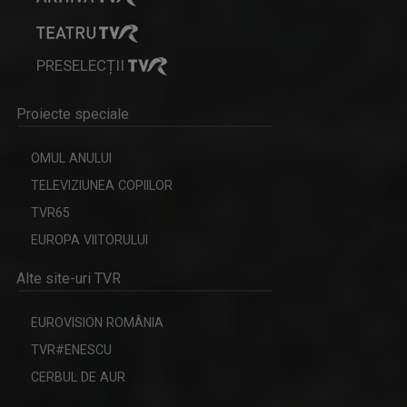
PRESELECȚII
OPRE ROMA
Emisiunea este precum o fereastră deschisă ...
Proiecte speciale
OMUL ANULUI
NARCIS POPESCU
TELEVIZIUNEA COPIILOR
Jurnalist și moderator la Televiziunea Română, ...
TVR65
EUROPA VIITORULUI
Alte site-uri TVR
EUROVISION ROMÂNIA
TEZAUR FOLCLORIC
TVR#ENESCU
Una dintre cele mai longevive emisiuni ale ...
CERBUL DE AUR