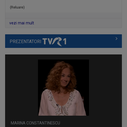
(Reluare)
GARANTAT 100%
„Salutare, salutare la toată lumea!”, spune, ...
vezi mai mult
PREZENTATORI
VEDETA FAMILIEI
Emisiunea-concurs muzical dedicată copiilor ...
MARINA CONSTANTINESCU