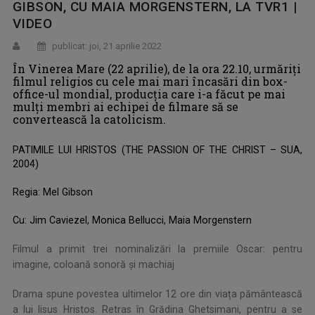
GIBSON, CU MAIA MORGENSTERN, LA TVR1 |
VIDEO
publicat: joi, 21 aprilie 2022
În Vinerea Mare (22 aprilie), de la ora 22.10, urmăriţi
filmul religios cu cele mai mari încasări din box-
office-ul mondial, producţia care i-a făcut pe mai
mulți membri ai echipei de filmare să se
convertească la catolicism.
PATIMILE LUI HRISTOS (THE PASSION OF THE CHRIST – SUA,
2004)
Regia: Mel Gibson
Cu: Jim Caviezel, Monica Bellucci, Maia Morgenstern
Filmul a primit trei nominalizări la premiile Oscar: pentru
imagine, coloană sonoră şi machiaj
Drama spune povestea ultimelor 12 ore din viața pământească
a lui Iisus Hristos. Retras în Grădina Ghetsimani, pentru a se