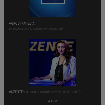
AGROSTRATEGIA
Emisiunea vine în sprijinul fermierilor, dar ...
AKZENTE
Misiunea principală a emisiunii este să fie ...
#TVR 1