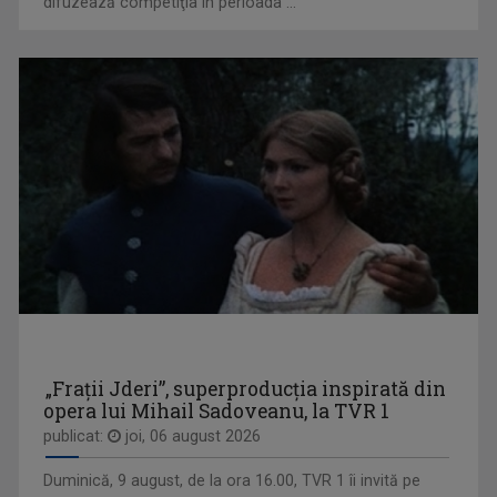
difuzează competiţia în perioada ...
Este una dintre cele mai apreciate şi urmărite ...
MARIUS POPA
„Pentru mine, televiziunea e un vis pe care îl ...
VIAŢA SATULUI
Lansată pe 10 martie 1957, „Viața satului” ...
„Frații Jderi”, superproducția inspirată din
opera lui Mihail Sadoveanu, la TVR 1
publicat:
joi, 06 august 2026
MIHAI RĂDULESCU
Jurnalist senior la Direcţia Ştiri a TVR, ...
Duminică, 9 august, de la ora 16.00, TVR 1 îi invită pe