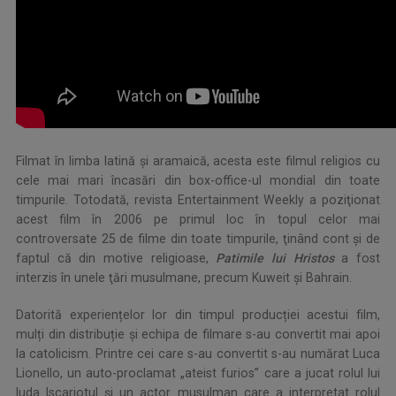
Filmat în limba latină și aramaică, acesta este filmul religios cu
cele mai mari încasări din box-office-ul mondial din toate
timpurile. Totodată, revista Entertainment Weekly a poziţionat
acest film în 2006 pe primul loc în topul celor mai
controversate 25 de filme din toate timpurile, ţinând cont şi de
faptul că din motive religioase,
Patimile lui Hristos
a fost
interzis în unele ţări musulmane, precum Kuweit și Bahrain.
Datorită experiențelor lor din timpul producției acestui film,
mulți din distribuție și echipa de filmare s-au convertit mai apoi
la catolicism. Printre cei care s-au convertit s-au numărat Luca
Lionello, un auto-proclamat „ateist furios” care a jucat rolul lui
Iuda Iscariotul și un actor musulman care a interpretat rolul