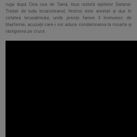
ruga după Cina cea de Taină, Iisus rezistă ispitelor Satanei.
Trădat de Iuda Iscarioteanul, Hristos este arestat și dus în
cetatea Ierusalimului, unde preoții farisei îl învinuiesc de
blasfemie, acuzații care-i vor aduce condamnarea la moarte şi
răstignirea pe cruce.