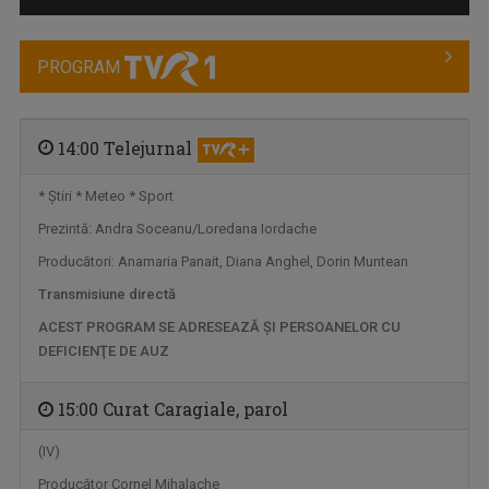
PROGRAM
14:00 Telejurnal
* Ştiri * Meteo * Sport
Prezintă: Andra Soceanu/Loredana Iordache
VORBEŞTE CORECT!
„Să dedicăm măcar 5 minute limbii române!” ...
Producători: Anamaria Panait, Diana Anghel, Dorin Muntean
Transmisiune directă
ACEST PROGRAM SE ADRESEAZĂ ŞI PERSOANELOR CU
DEFICIENŢE DE AUZ
15:00 Curat Caragiale, parol
(IV)
Producător Cornel Mihalache