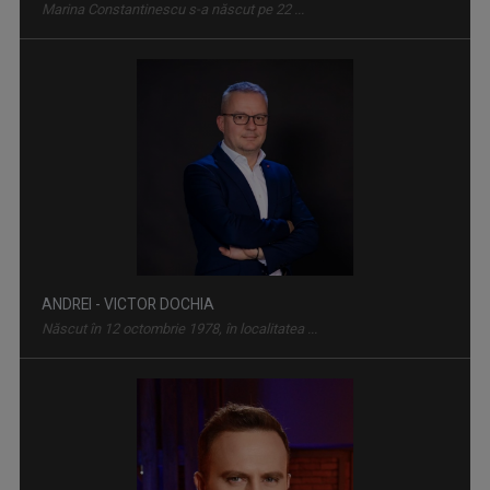
Marina Constantinescu s-a născut pe 22 ...
TELEENCICLOPEDIA
Una dintre cele mai longevive emisiuni din ...
ANDREI - VICTOR DOCHIA
Născut în 12 octombrie 1978, în localitatea ...