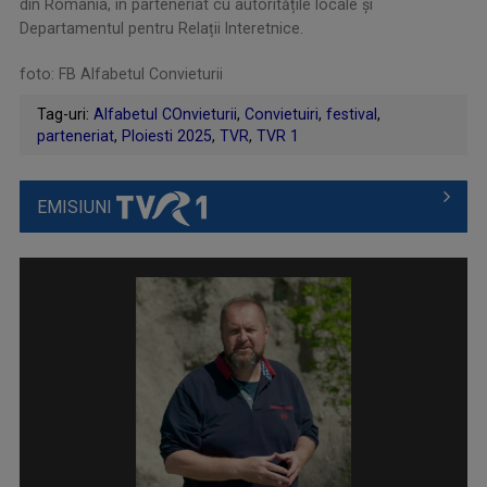
din România, în parteneriat cu autoritățile locale și
Departamentul pentru Relații Interetnice.
foto: FB Alfabetul Convieturii
Tag-uri:
Alfabetul COnvieturii
,
Convietuiri
,
festival
,
parteneriat
,
Ploiesti 2025
,
TVR
,
TVR 1
EMISIUNI