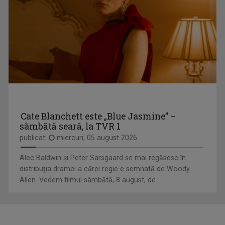
IULIANA TUDOR
Face audienţe-record pentru Televiziunea ...
AGROSTRATEGIA
Emisiunea vine în sprijinul fermierilor, dar ...
Cate Blanchett este „Blue Jasmine” –
sâmbătă seară, la TVR 1
publicat:
miercuri, 05 august 2026
Alec Baldwin şi Peter Sarsgaard se mai regăsesc în
distribuţia dramei a cărei regie e semnată de Woody
Allen. Vedem filmul sâmbătă, 8 august, de ...
FLORINA CONSTANTINESCU
„Cred că am cântat de când mă ştiu, în cor, la ...