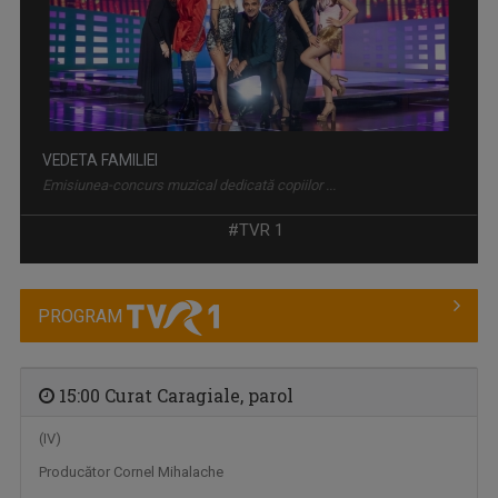
VEDETA FAMILIEI
Emisiunea-concurs muzical dedicată copiilor ...
#TVR 1
PROGRAM
15:00 Curat Caragiale, parol
(IV)
Producător Cornel Mihalache
VORBEŞTE CORECT!