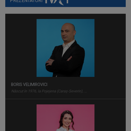
PREZENTATORI
ROCK MANIAC
Știri, albumele momentului, cronica ...
BORIS VELIMIROVICI
Născut în 1976, la Pojejena (Caraş-Severin), ...
TELEJURNAL
Află ce s-a întâmplat relevant pentru viaţa ...