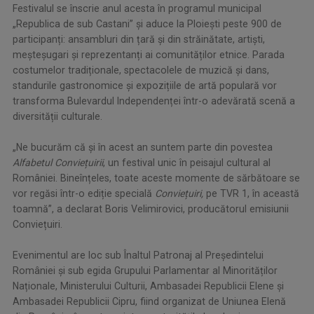
Festivalul se înscrie anul acesta în programul municipal
„Republica de sub Castani” și aduce la Ploiești peste 900 de
participanți: ansambluri din țară și din străinătate, artiști,
meșteșugari și reprezentanți ai comunităților etnice. Parada
costumelor tradiționale, spectacolele de muzică și dans,
standurile gastronomice și expozițiile de artă populară vor
transforma Bulevardul Independenței într-o adevărată scenă a
diversității culturale.
„Ne bucurăm că și în acest an suntem parte din povestea
Alfabetul Conviețuirii
, un festival unic în peisajul cultural al
României. Bineînțeles, toate aceste momente de sărbătoare se
vor regăsi într-o ediție specială
Conviețuiri,
pe TVR 1, în această
toamnă”, a declarat Boris Velimirovici, producătorul emisiunii
Conviețuiri.
Evenimentul are loc sub Înaltul Patronaj al Președintelui
României și sub egida Grupului Parlamentar al Minorităților
Naționale, Ministerului Culturii, Ambasadei Republicii Elene și
Ambasadei Republicii Cipru, fiind organizat de Uniunea Elenă