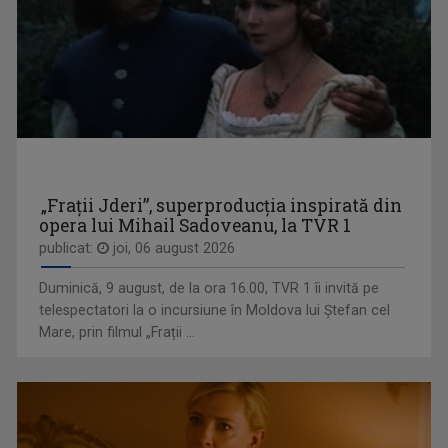
OPRE ROMA
Emisiunea este precum o fereastră deschisă ...
„Frații Jderi”, superproducția inspirată din
opera lui Mihail Sadoveanu, la TVR 1
publicat:
joi, 06 august 2026
DANA CONSTANTINESCU
S-a născut pe 3 decembrie 1962 în Bucureşti şi ...
Duminică, 9 august, de la ora 16.00, TVR 1 îi invită pe
telespectatori la o incursiune în Moldova lui Ștefan cel
Mare, prin filmul „Frații ...
PROFESIONIŞTII ... CU EUGENIA VODĂ
Este una dintre cele mai apreciate şi urmărite ...