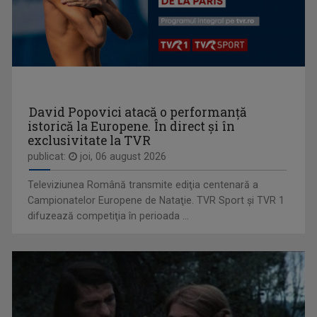
BOGDAN MUZGOCI
Bogdan Muzgoci s-a alăturat echipei TVR în ...
David Popovici atacă o performanţă
istorică la Europene. În direct şi în
exclusivitate la TVR
GARANTAT 100%
publicat:
joi, 06 august 2026
„Salutare, salutare la toată lumea!”, spune, ...
Televiziunea Română transmite ediţia centenară a
Campionatelor Europene de Nataţie. TVR Sport şi TVR 1
difuzează competiţia în perioada ...
LOREDANA IORDACHE
„Pentru mine, din 2016, Televiziunea Română ...