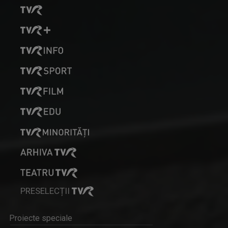
UNIVERSUL CREDINŢEI
Reportaje, interviuri, documentare, dar şi ...
CLAUDIU LUCACI
Jurnalist din 1990, Claudiu Lucaci s-a ...
WEEKEND MATINAL
Weekend Matinal este emisiunea care crede că ...
PRESELECȚII
Proiecte speciale