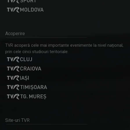
CRISTIAN TABĂRĂ
Cristian Tabără s-a născut la Oradea pe 30 ...
Acoperire
TVR acoperă cele mai importante evenimente la nivel naţional,
NOCTURNE
prin cele cinci studiouri teritoriale:
O emisiune-reverenţă în faţa valorilor şi a ...
ANDREI - VICTOR DOCHIA
Născut în 12 octombrie 1978, în localitatea ...
Site-uri TVR