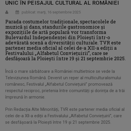
UNIC ÎN PEISAJUL CULTURAL AL ROMÂNIEI
publicat: marţi, 16 septembrie 2025
Parada costumelor tradiționale, spectacolele de
muzică și dans, standurile gastronomice și
expozițiile de artă populară vor transforma
Bulevardul Independenței din Ploieşti într-o
adevărată scenă a diversității culturale. TVR este
partener media oficial al celei de-a XII-a ediții a
Festivalului „Alfabetul Conviețuirii”, care se
desfășoară la Ploiești între 19 și 21 septembrie 2025.
Încă o mare sărbătoare a României multietnice se vede la
Televiziunea Română. Devenit un reper al multiculturalismului
românesc, Festivalul „Alfabetul Conviețuirii” promovează
respectul reciproc, prietenia între comunități și dorința de a trăi
împreună în armonie.
Prin Redacția Alte Minorități, TVR este partener media oficial al
celei de-a XII-a ediții a Festivalului „Alfabetul Conviețuirii”, care
se desfășoară la Ploiești între 19 și 21 septembrie 2025.