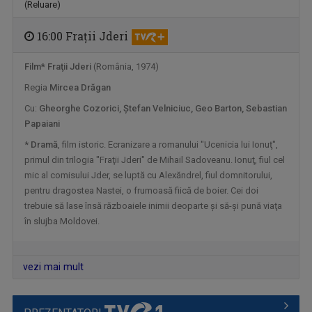
(Reluare)
„Să dedicăm măcar 5 minute limbii române!” ...
16:00 Fraţii Jderi
Film*
Fraţii Jderi
(România, 1974)
Regia
Mircea Drăgan
Cu:
Gheorghe Cozorici, Ştefan Velniciuc, Geo Barton, Sebastian
Papaiani
*
Dramă
, film istoric. Ecranizare a romanului "Ucenicia lui Ionuţ",
primul din trilogia "Fraţii Jderi" de Mihail Sadoveanu. Ionuţ, fiul cel
mic al comisului Jder, se luptă cu Alexăndrel, fiul domnitorului,
pentru dragostea Nastei, o frumoasă fiică de boier. Cei doi
ZI DE ZI, CU PĂRINTELE CONSTANTIN NECULA
trebuie să lase însă războaiele inimii deoparte şi să-şi pună viaţa
Televiziunea Română propune un moment de ...
în slujba Moldovei.
vezi mai mult