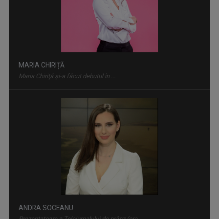
MARIA CHIRIȚĂ
Maria Chiriţă şi-a făcut debutul în ...
AKZENTE
Misiunea principală a emisiunii este să fie ...
ANDRA SOCEANU
Prezentatoare a Telejurnalului de prânz (ora ...