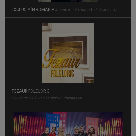
EXCLUSIV ÎN ROMÂNIA
Un serial TV dedicat călătoriilor şi ...
TEZAUR FOLCLORIC
Una dintre cele mai longevive emisiuni ale ...