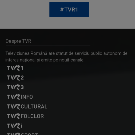
#TVR1
GALA UMORULUI
Adevărat omagiu adus comediei românești de ...
Despre TVR
Televiziunea Română are statut de serviciu public autonom de
interes naţional şi emite pe nouă canale:
BOGDAN ŞERBAN IANCU
În trei decenii de carieră a făcut anchete ...
MAGHIARA DE PE UNU
"Krónika" e un cuvânt din altă limbă, dar nu ...