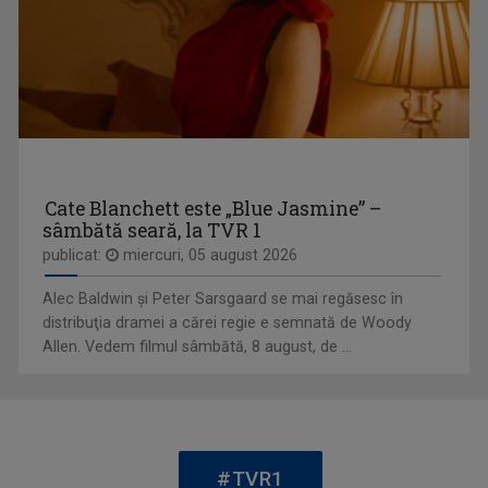
EDA MARCUS
E o prezenţă îndrăgită pe micul ecran, ba mai ...
GARANTAT 100%
„Salutare, salutare la toată lumea!”, spune, ...
Cate Blanchett este „Blue Jasmine” –
sâmbătă seară, la TVR 1
publicat:
miercuri, 05 august 2026
Alec Baldwin şi Peter Sarsgaard se mai regăsesc în
distribuţia dramei a cărei regie e semnată de Woody
Allen. Vedem filmul sâmbătă, 8 august, de ...
MIHAELA CRĂCIUN
Mihaela Crăciun (n. 1970, Reuseni, Suceava) ...
#TVR1