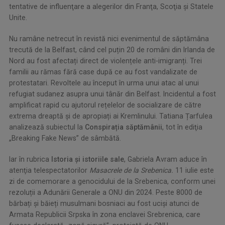
tentative de influenţare a alegerilor din Franţa, Scoţia şi Statele
Unite.
Nu ramâne netrecut în revistă nici evenimentul de săptămâna
trecută de la Belfast, când cel puțin 20 de români din Irlanda de
Nord au fost afectați direct de violențele anti-imigranți. Trei
familii au rămas fără case după ce au fost vandalizate de
protestatari. Revoltele au început în urma unui atac al unui
refugiat sudanez asupra unui tânăr din Belfast. Incidentul a fost
amplificat rapid cu ajutorul rețelelor de socializare de către
extrema dreaptă și de apropiați ai Kremlinului. Tatiana Țarfulea
analizează subiectul la
Conspirația săptămânii
, tot în ediţia
„Breaking Fake News” de sâmbătă.
Iar în rubrica
Istoria și istoriile sale
, Gabriela Avram aduce în
atenţia telespectatorilor
Masacrele de la Srebenica
.
11 iulie este
zi de comemorare a genocidului de la Srebenica, conform unei
rezoluții a Adunării Generale a ONU din 2024. Peste 8000 de
bărbați și băieți musulmani bosniaci au fost uciși atunci de
Armata Republicii Srpska în zona enclavei Srebrenica, care