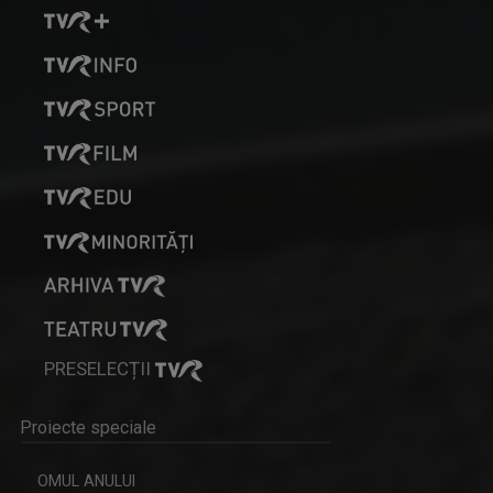
RUXANDRA GHEORGHE NEGREA
Ruxandra Gheorghe Negrea a absolvit Facultatea ...
ROCK MANIAC
Știri, albumele momentului, cronica ...
PRESELECȚII
Proiecte speciale
OMUL ANULUI