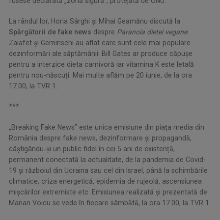
fusese declarată „zonă sigură”, protejată de ONU.
La rândul lor, Horia Sârghi și Mihai Geamănu
discută la
Spărgătorii de fake news
despre
Paranoia dietei vegane
.
Zaiafet și Geminschi au aflat care sunt cele mai populare
dezinformări ale săptămânii: Bill Gates ar produce căpușe
pentru a interzice dieta carnivoră iar vitamina K este letală
pentru nou-născuți. Mai multe aflăm pe 20 iunie, de la ora
17.00, la TVR 1.
***
„Breaking Fake News” este unica emisiune din piața media din
România despre fake news, dezinformare și propagandă,
câștigându-și un public fidel în cei 5 ani de existență,
permanent conectată la actualitate, de la pandemia de Covid-
19 și războiul din Ucraina sau cel din Israel, până la schimbările
climatice, criza energetică, epidemia de rujeolă, ascensiunea
mișcărilor extremiste etc. Emisiunea realizată şi prezentată de
Marian Voicu se vede în fiecare sâmbătă, la ora 17.00, la TVR 1.