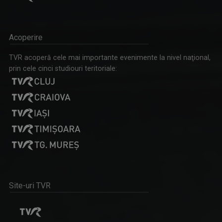
CRISTIAN MÎNDRU
A absolvit Facultatea de Jurnalism, ...
Acoperire
TVR acoperă cele mai importante evenimente la nivel naţional,
prin cele cinci studiouri teritoriale:
EXCLUSIV ÎN ROMÂNIA
Un serial TV dedicat călătoriilor şi ...
EUGENIA VODĂ
Eugenia Vodă realizează din anul 2000, pe ...
Site-uri TVR
UNIVERSUL CREDINŢEI
Reportaje, interviuri, documentare, dar şi ...