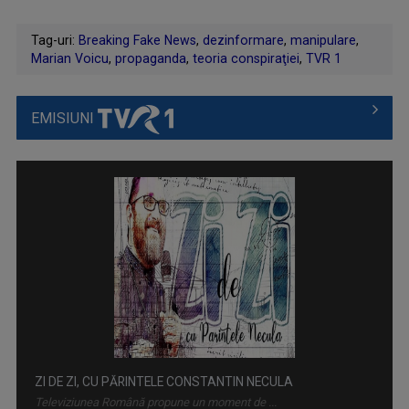
Tag-uri:
Breaking Fake News
,
dezinformare
,
manipulare
,
Marian Voicu
,
propaganda
,
teoria conspiraţiei
,
TVR 1
EMISIUNI
ZI DE ZI, CU PĂRINTELE CONSTANTIN NECULA
Televiziunea Română propune un moment de ...