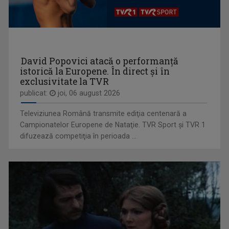
CRISTIAN TABĂRĂ
Cristian Tabără s-a născut la Oradea pe 30 ...
David Popovici atacă o performanţă
istorică la Europene. În direct şi în
exclusivitate la TVR
BREAKING FAKE NEWS
publicat:
joi, 06 august 2026
Prima emisiune din audiovizualul românesc ...
Televiziunea Română transmite ediţia centenară a
Campionatelor Europene de Nataţie. TVR Sport şi TVR 1
difuzează competiţia în perioada ...
BORIS VELIMIROVICI
Născut în 1976, la Pojejena (Caraş-Severin), ...