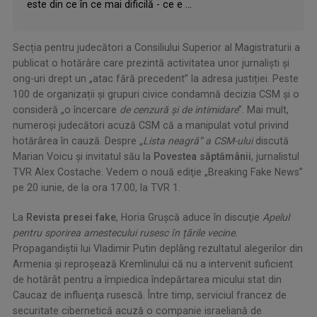
este din ce în ce mai dificilă - ce e ...
Secția pentru judecători a Consiliului Superior al Magistraturii a
publicat o hotărâre care prezintă activitatea unor jurnaliști și
ong-uri drept un „atac fără precedent” la adresa justiției. Peste
100 de organizații și grupuri civice condamnă decizia CSM și o
consideră „o încercare
de cenzură și de intimidare
”. Mai mult,
numeroși judecători acuză CSM că a manipulat votul privind
hotărârea în cauză. Despre
„Lista neagră” a CSM-ului
discută
Marian Voicu şi invitatul său la
Povestea săptămânii
, jurnalistul
TVR Alex Costache. Vedem o nouă ediţie „Breaking Fake News”
pe 20 iunie, de la ora 17.00, la TVR 1.
La
Revista presei fake
, Horia Grușcă aduce în discuţie
Apel
ul
pentru sporirea amestecului rusesc în țările vecine
.
Propagandiştii lui Vladimir Putin deplâng rezultatul alegerilor din
Armenia şi reproşează Kremlinului că nu a intervenit suficient
de hotărât pentru a împiedica îndepărtarea micului stat din
Caucaz de influenţa rusescă. Între timp, serviciul francez de
securitate cibernetică acuză o companie israeliană de