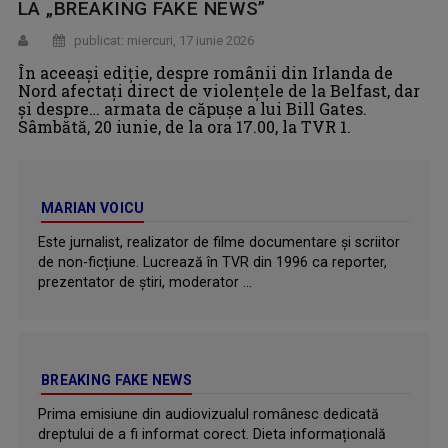
LA „BREAKING FAKE NEWS”
publicat: miercuri, 17 iunie 2026
În aceeaşi ediţie, despre românii din Irlanda de
Nord afectați direct de violențele de la Belfast, dar
şi despre… armata de căpuşe a lui Bill Gates.
Sâmbătă, 20 iunie, de la ora 17.00, la TVR 1.
MARIAN VOICU
Este jurnalist, realizator de filme documentare și scriitor
de non-ficțiune. Lucrează în TVR din 1996 ca reporter,
prezentator de ştiri, moderator ...
BREAKING FAKE NEWS
Prima emisiune din audiovizualul românesc dedicată
dreptului de a fi informat corect. Dieta informațională