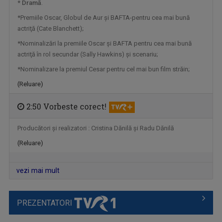
*
Dramă
.
*Premiile Oscar, Globul de Aur şi BAFTA-pentru cea mai bună
actriţă (Cate Blanchett);
*Nominalizări la premiile Oscar şi BAFTA pentru cea mai bună
actriţă în rol secundar (Sally Hawkins) şi scenariu;
*Nominalizare la premiul Cesar pentru cel mai bun film străin;
(Reluare)
2:50 Vorbeste corect!
VORBEŞTE CORECT!
„Să dedicăm măcar 5 minute limbii române!” ...
Producători şi realizatori : Cristina Dănilă şi Radu Dănilă
(Reluare)
vezi mai mult
PREZENTATORI