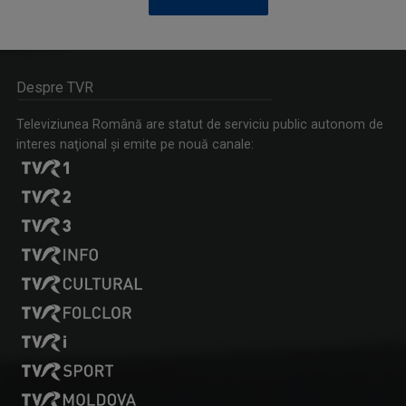
TELEENCICLOPEDIA
Una dintre cele mai longevive emisiuni din ...
Despre TVR
Televiziunea Română are statut de serviciu public autonom de
interes naţional şi emite pe nouă canale:
BOGDAN ŞERBAN IANCU
În trei decenii de carieră a făcut anchete ...
AGROSTRATEGIA
Emisiunea vine în sprijinul fermierilor, dar ...