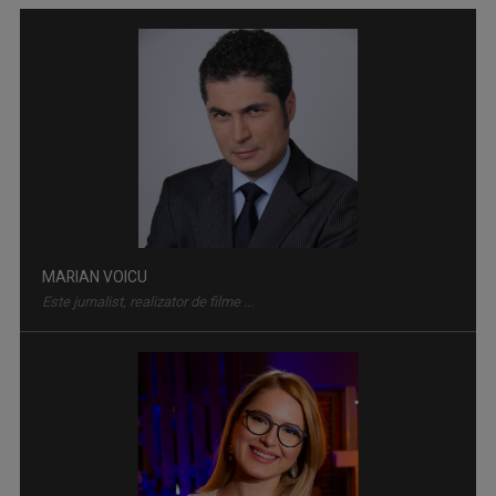
TELEJURNAL
Află ce s-a întâmplat relevant pentru viaţa ...
MARIAN VOICU
Este jurnalist, realizator de filme ...
PROFESIONIŞTII ... CU EUGENIA VODĂ
Este una dintre cele mai apreciate şi urmărite ...