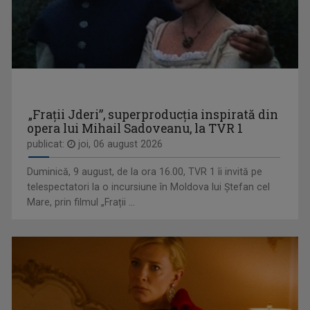
DOSAR ROMÂNIA
O poveste jurnalistică de prestigiu, în ...
„Frații Jderi”, superproducția inspirată din
opera lui Mihail Sadoveanu, la TVR 1
publicat:
joi, 06 august 2026
ANDREI - VICTOR DOCHIA
Născut în 12 octombrie 1978, în localitatea ...
Duminică, 9 august, de la ora 16.00, TVR 1 îi invită pe
telespectatori la o incursiune în Moldova lui Ștefan cel
Mare, prin filmul „Frații ...
VIAŢA SATULUI
Lansată pe 10 martie 1957, „Viața satului” ...