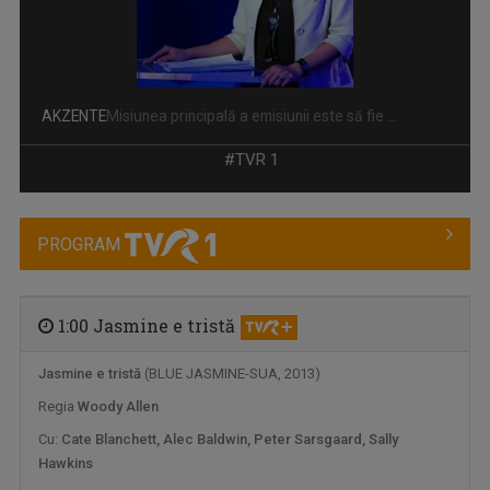
AKZENTE
Misiunea principală a emisiunii este să fie ...
#TVR 1
PROGRAM
1:00 Jasmine e tristă
Jasmine e tristă
(BLUE JASMINE-SUA, 2013)
Regia
Woody Allen
OPRE ROMA
Emisiunea este precum o fereastră deschisă ...
Cu:
Cate Blanchett, Alec Baldwin, Peter Sarsgaard, Sally
Hawkins