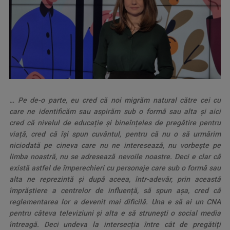
…
Pe de-o parte, eu cred că noi migrăm natural către cei cu
care ne identificăm sau aspirăm sub o formă sau alta și aici
cred că nivelul de educație și bineînțeles de pregătire pentru
viață, cred că își spun cuvântul, pentru că nu o să urmărim
niciodată pe cineva care nu ne interesează, nu vorbește pe
limba noastră, nu se adresează nevoile noastre. Deci e clar că
există astfel de împerechieri cu personaje care sub o formă sau
alta ne reprezintă și după aceea, într-adevăr, prin această
împrăștiere a centrelor de influență, să spun așa, cred că
reglementarea lor a devenit mai dificilă. Una e să ai un CNA
pentru câteva televiziuni și alta e să strunești o social media
întreagă. Deci undeva la intersecția între cât de pregătiți