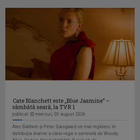
IONUȚ GHEORGHE
Şi-a dorit de mic să le vorbească oamenilor ...
DOSAR ROMÂNIA
O poveste jurnalistică de prestigiu, în ...
Cate Blanchett este „Blue Jasmine” –
sâmbătă seară, la TVR 1
publicat:
miercuri, 05 august 2026
Alec Baldwin şi Peter Sarsgaard se mai regăsesc în
distribuţia dramei a cărei regie e semnată de Woody