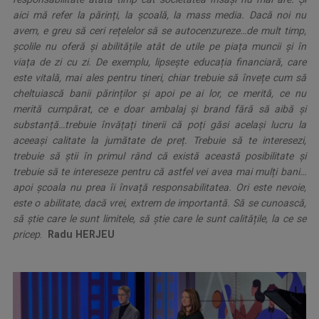
aici mă refer la părinți, la școală, la mass media. Dacă noi nu
avem, e greu să ceri rețelelor să se autocenzureze…de mult timp,
școlile nu oferă și abilitățile atât de utile pe piața muncii și în
viața de zi cu zi. De exemplu, lipsește educația financiară, care
este vitală, mai ales pentru tineri, chiar trebuie să învețe cum să
cheltuiască banii părinților și apoi pe ai lor, ce merită, ce nu
merită cumpărat, ce e doar ambalaj și brand fără să aibă și
substanță…trebuie învățați tinerii că poți găsi același lucru la
aceeași calitate la jumătate de preț. Trebuie să te interesezi,
trebuie să știi în primul rând că există această posibilitate și
trebuie să te intereseze pentru că astfel vei avea mai mulți bani…
apoi școala nu prea îi învață responsabilitatea. Ori este nevoie,
este o abilitate, dacă vrei, extrem de importantă. Să se cunoască,
să știe care le sunt limitele, să știe care le sunt calitățile, la ce se
pricep
.
.
Radu HERJEU
.