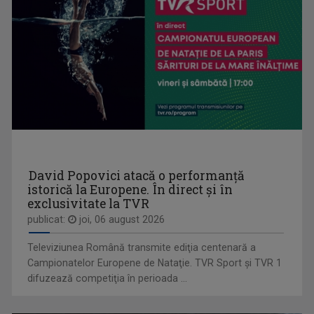
RUXANDRA GHEORGHE NEGREA
Ruxandra Gheorghe Negrea a absolvit Facultatea ...
David Popovici atacă o performanţă
OPRE ROMA
istorică la Europene. În direct şi în
Emisiunea este precum o fereastră deschisă ...
exclusivitate la TVR
publicat:
joi, 06 august 2026
Televiziunea Română transmite ediţia centenară a
Campionatelor Europene de Nataţie. TVR Sport şi TVR 1
difuzează competiţia în perioada ...