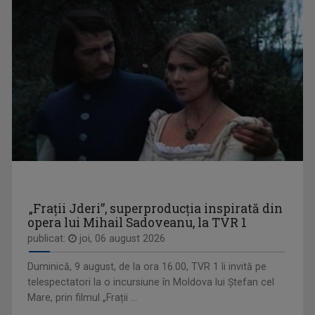
LOREDANA IORDACHE
„Pentru mine, din 2016, Televiziunea Română ...
WEEKEND MATINAL
Weekend Matinal este emisiunea care crede că ...
„Frații Jderi”, superproducția inspirată din
opera lui Mihail Sadoveanu, la TVR 1
publicat:
joi, 06 august 2026
IULIANA TUDOR
Face audienţe-record pentru Televiziunea ...
Duminică, 9 august, de la ora 16.00, TVR 1 îi invită pe
BREAKING FAKE NEWS
telespectatori la o incursiune în Moldova lui Ștefan cel
Prima emisiune din audiovizualul românesc ...
Mare, prin filmul „Frații ...