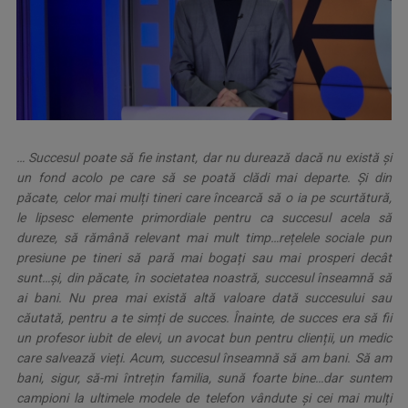
… Succesul poate să fie instant, dar nu durează dacă nu există și
un fond acolo pe care să se poată clădi mai departe. Și din
păcate, celor mai mulți tineri care încearcă să o ia pe scurtătură,
le lipsesc elemente primordiale pentru ca succesul acela să
dureze, să rămână relevant mai mult timp…rețelele sociale pun
presiune pe tineri să pară mai bogați sau mai prosperi decât
sunt…și, din păcate, în societatea noastră, succesul înseamnă să
ai bani. Nu prea mai există altă valoare dată succesului sau
căutată, pentru a te simți de succes. Înainte, de succes era să fii
un profesor iubit de elevi, un avocat bun pentru clienții, un medic
care salvează vieți. Acum, succesul înseamnă să am bani. Să am
bani, sigur, să-mi întrețin familia, sună foarte bine…dar suntem
campioni la ultimele modele de telefon vândute și cei mai mulți