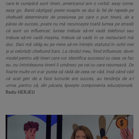
care le cumpără sunt tineri…americanul are o vorbă: easy come,
easy go. Banii câștigați peste noapte se duc la fel de repede pe
cheltuieli determinate de presiunea pe care o pun tinerii, de a
părea de succes…poate nu mă recunoaște toată lumea pe stradă
că sunt un influencer, lumea trebuie să-mi vadă telefonul sau
trebuie să-mi vadă mașina, trebuie să vadă în ce restaurant mă
duc. Deci mă oblig eu pe mine să-mi întrețin statutul în ochii mei
și ai celorlalți cheltuind bani. La rândul meu, fiind influencer, devin
model pentru alți tineri care vor identifica succesul cu ceea ce fac
eu…nu întotdeauna tinerii îi umăresc pe cei cu care rezonează. De
foarte multe ori s-ar putea să râdă de ceea ce văd, însă când văd
că acel gen de a face lucrurile are succes, au tendința de a-l
urma…pentru că, din păcate, lipsește componenta educațională.
Radu HERJEU
.