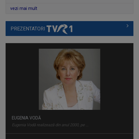
vezi mai mult
PREZENTATORI
MAGHIARA DE PE UNU
"Krónika" e un cuvânt din altă limbă, dar nu ...
EUGENIA VODĂ
Eugenia Vodă realizează din anul 2000, pe ...
GARANTAT 100%