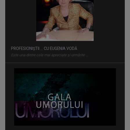
PROFESIONIŞTII ... CU EUGENIA VODĂ
Este una dintre cele mai apreciate şi urmărite ...