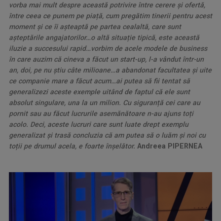
vorba mai mult despre această potrivire între cerere și ofertă,
între ceea ce punem pe piață, cum pregătim tinerii pentru acest
moment și ce îi așteaptă pe partea cealaltă, care sunt
așteptările angajatorilor…o altă situație tipică, este această
iluzie a succesului rapid…vorbim de acele modele de business
în care auzim că cineva a făcut un start-up, l-a vândut într-un
an, doi, pe nu știu câte milioane…a abandonat facultatea și uite
ce companie mare a făcut acum…ai putea să fii tentat să
generalizezi aceste exemple uitând de faptul că ele sunt
absolut singulare, una la un milion. Cu siguranță cei care au
pornit sau au făcut lucrurile asemănătoare n-au ajuns toți
acolo. Deci, aceste lucruri care sunt luate drept exemplu
generalizat și trasă concluzia că am putea să o luăm și noi cu
toții pe drumul acela, e foarte înșelător
.
Andreea PIPERNEA
.