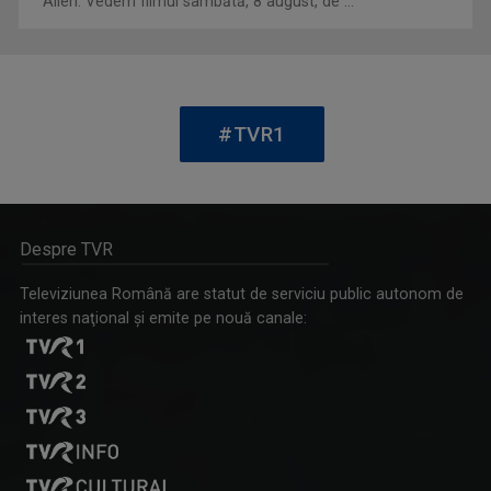
Allen. Vedem filmul sâmbătă, 8 august, de ...
MARIAN VOICU
Este jurnalist, realizator de filme ...
UNIVERSUL CREDINŢEI
Reportaje, interviuri, documentare, dar şi ...
#TVR1
Despre TVR
Televiziunea Română are statut de serviciu public autonom de
interes naţional şi emite pe nouă canale:
TUDOR FURDUI
Cu o profesie de economist şi cu visele din ...
TEZAUR FOLCLORIC
Una dintre cele mai longevive emisiuni ale ...