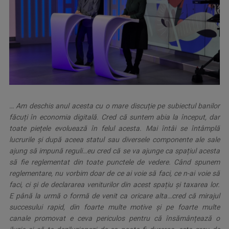
… Am deschis anul acesta cu o mare discuție pe subiectul banilor
făcuți în economia digitală. Cred că suntem abia la început, dar
toate piețele evoluează în felul acesta. Mai întâi se întâmplă
lucrurile și după aceea statul sau diversele componente ale sale
ajung să impună reguli…eu cred că se va ajunge ca spațiul acesta
să fie reglementat din toate punctele de vedere. Când spunem
reglementare, nu vorbim doar de ce ai voie să faci, ce n-ai voie să
faci, ci și de declararea veniturilor din acest spațiu și taxarea lor.
E până la urmă o formă de venit ca oricare alta…cred că mirajul
succesului rapid, din foarte multe motive și pe foarte multe
canale promovat e ceva periculos pentru că însămânțează o