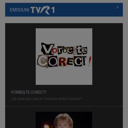
EMISIUNI
VORBEŞTE CORECT!
„Să dedicăm măcar 5 minute limbii române!” ...