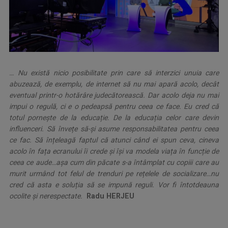
… Nu există nicio posibilitate prin care să interzici unuia care
abuzează, de exemplu, de internet să nu mai apară acolo, decât
eventual printr-o hotărâre judecătorească. Dar acolo deja nu mai
impui o regulă, ci e o pedeapsă pentru ceea ce face. Eu cred că
totul pornește de la educație. De la educația celor care devin
influenceri. Să învețe să-și asume responsabilitatea pentru ceea
ce fac. Să înțeleagă faptul că atunci când ei spun ceva, cineva
acolo în fața ecranului îi crede și își va modela viața în funcție de
ceea ce aude…așa cum din păcate s-a întâmplat cu copiii care au
murit urmând tot felul de trenduri pe rețelele de socializare…nu
cred că asta e soluția să se impună reguli. Vor fi întotdeauna
ocolite și nerespectate.
.
Radu HERJEU
,