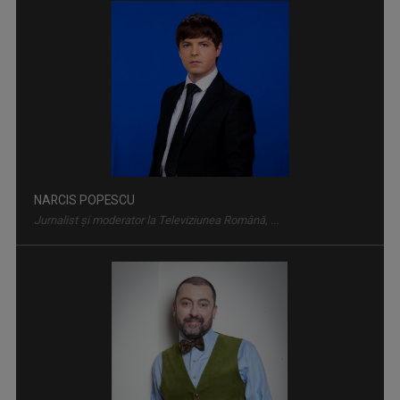
„Salutare, salutare la toată lumea!”, spune, ...
NARCIS POPESCU
Jurnalist și moderator la Televiziunea Română, ...
TELEJURNAL
Află ce s-a întâmplat relevant pentru viaţa ...