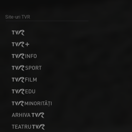
CRISTIAN TABĂRĂ
Cristian Tabără s-a născut la Oradea pe 30 ...
Site-uri TVR
AGROSTRATEGIA
Emisiunea vine în sprijinul fermierilor, dar ...
MIHAELA CRĂCIUN
Mihaela Crăciun (n. 1970, Reuseni, Suceava) ...
ALCHIMIA BANILOR
O emisiune educativă și utilă, „Alchimia ...