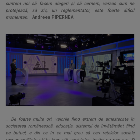
suntem noi să facem alegeri și să cernem, versus cum ne
protejează, să zic, un reglementator, este foarte dificil
momentan.
..
Andreea PIPERNEA
,
...
De foarte multe ori, valorile fiind extrem de amestecate în
societatea românească, educația, sistemul de învățământ fiind
pe butuci, e din ce în ce mai greu să ceri rețelelor sociale
responsabilitate atâta timp cât societatea însăși nu mai are. Și