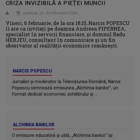
CRIZA INVIZIBILĂ A PIEȚEI MUNCII
publicat: joi, 05 februarie 2026
Vineri, 6 februarie, de la ora 18:15, Narcis POPESCU
îi are ca invitați pe doamna Andreea PIPERNEA,
specialist în servicii financiare, și domnul Radu
HERJEU, consultant în comunicare şi un fin
observator al realităţii economice româneşti.
NARCIS POPESCU
Jurnalist și moderator la Televiziunea Română, Narcis
Popescu semnează emisiunea „Alchimia banilor”, un
format dedicat economiei, echilibrului și ...
ALCHIMIA BANILOR
O emisiune educativă și utilă, „Alchimia banilor” îşi