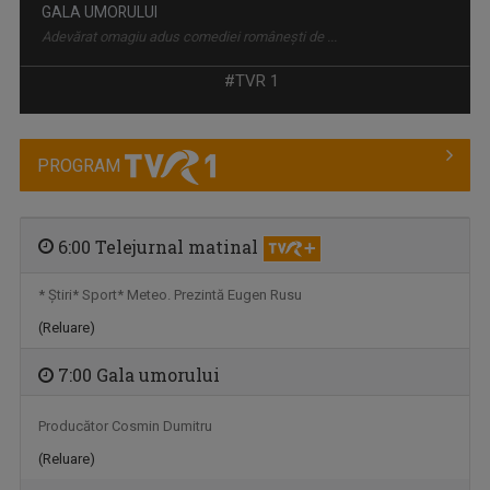
GALA UMORULUI
Adevărat omagiu adus comediei românești de ...
#TVR 1
PROGRAM
6:00 Telejurnal matinal
* Ştiri* Sport* Meteo. Prezintă Eugen Rusu
(Reluare)
VIAŢA SATULUI
Lansată pe 10 martie 1957, „Viața satului” ...
7:00 Gala umorului
Producător Cosmin Dumitru
(Reluare)