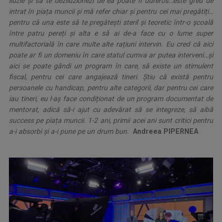
iluzie și să te deziluzionezi de ea poate fi dureros…este greu de
intrat în piața muncii și mă refer chiar și pentru cei mai pregătiți…
pentru că una este să te pregătești steril și teoretic într-o școală
între patru pereți și alta e să ai de-a face cu o lume super
multifactorială în care multe alte rațiuni intervin. Eu cred că aici
poate ar fi un domeniu în care statul cumva ar putea interveni…și
aici se poate gândi un program în care, să existe un stimulent
fiscal, pentru cei care angajează tineri. Știu că există pentru
persoanele cu handicap, pentru alte categorii, dar pentru cei care
iau tineri, eu l-aș face condiționat de un program documentat de
mentorat, adică să-i ajut cu adevărat să se integreze, să aibă
success pe piața muncii. 1-2 ani, primii acei ani sunt critici pentru
a-i absorbi și a-i pune pe un drum bun.
.
Andreea PIPERNEA
.