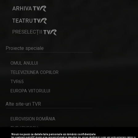
PRESELECȚII
Proiecte speciale
GARANTAT 100%
OMUL ANULUI
„Salutare, salutare la toată lumea!”, spune, ...
CRISTIAN MÎNDRU
TELEVIZIUNEA COPIILOR
A absolvit Facultatea de Jurnalism, ...
TVR65
EUROPA VIITORULUI
Alte site-uri TVR
EUROVISION ROMÂNIA
TVR#ENESCU
Nouă ne pasă ca datele tale personale să rămână confidențiale
CERBUL DE AUR
Noi și partenerii noștri
657
stocăm și/sau accesăm informații pe dispozitivul dvs., precum identificatorii cookie unici pentru prelucrarea datelor cu