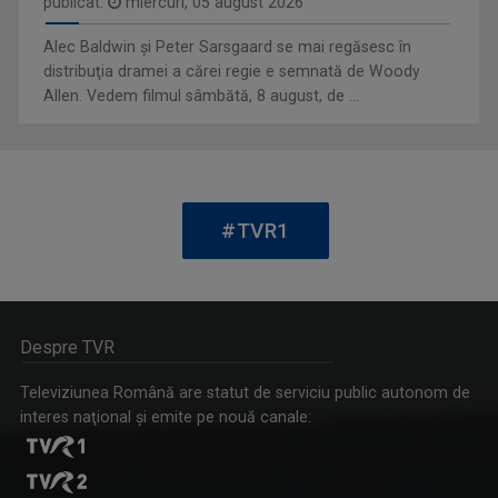
publicat:
miercuri, 05 august 2026
Alec Baldwin şi Peter Sarsgaard se mai regăsesc în
distribuţia dramei a cărei regie e semnată de Woody
BREAKING FAKE NEWS
Allen. Vedem filmul sâmbătă, 8 august, de ...
Prima emisiune din audiovizualul românesc ...
DANA IANCU
Prezență caldă și energică, Dana Iancu ...
#TVR1
Despre TVR
Televiziunea Română are statut de serviciu public autonom de
CONVIEŢUIRI
interes naţional şi emite pe nouă canale:
În fiecare miercuri, de la ora 15:00, aveţi ...
EUGENIA VODĂ
Eugenia Vodă realizează din anul 2000, pe ...