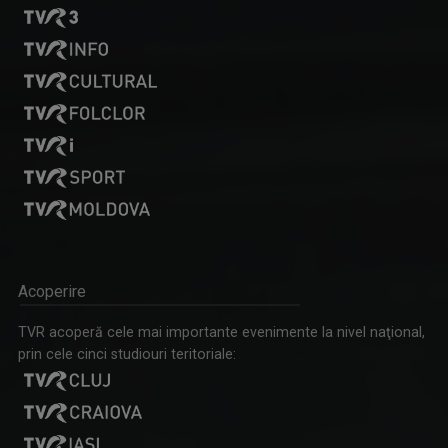
ROCK MANIAC
Știri, albumele momentului, cronica ...
MIHAELA CRĂCIUN
Mihaela Crăciun (n. 1970, Reuseni, Suceava) ...
Acoperire
TVR acoperă cele mai importante evenimente la nivel naţional,
prin cele cinci studiouri teritoriale: