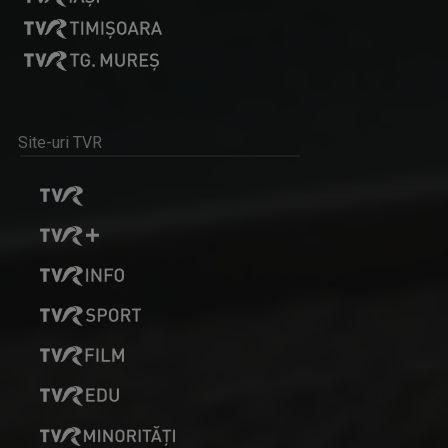
PROFESIONIŞTII ... CU EUGENIA VODĂ
Este una dintre cele mai apreciate şi urmărite ...
MIHAI RĂDULESCU
Jurnalist senior la Direcţia Ştiri a TVR, ...
Site-uri TVR
OPRE ROMA
Emisiunea este precum o fereastră deschisă ...
MARIUS POPA
„Pentru mine, televiziunea e un vis pe care îl ...