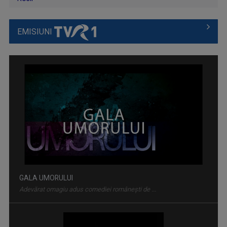
EMISIUNI
GALA UMORULUI
Adevărat omagiu adus comediei românești de ...