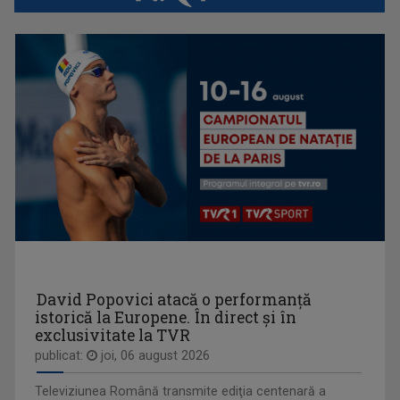
„Pentru mine, din 2016, Televiziunea Română ...
AKZENTE
Misiunea principală a emisiunii este să fie ...
IULIANA TUDOR
Face audienţe-record pentru Televiziunea ...
David Popovici atacă o performanţă
istorică la Europene. În direct şi în
exclusivitate la TVR
publicat:
joi, 06 august 2026
Televiziunea Română transmite ediţia centenară a