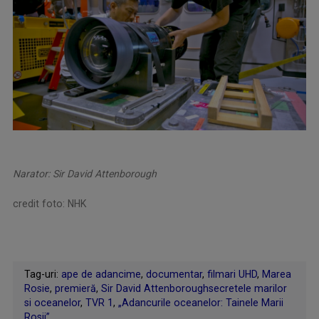
Narator: Sir David Attenborough
credit foto: NHK
Tag-uri:
ape de adancime
,
documentar
,
filmari UHD
,
Marea
Rosie
,
premieră
,
Sir David Attenboroughsecretele marilor
si oceanelor
,
TVR 1
,
„Adancurile oceanelor: Tainele Marii
Rosii”