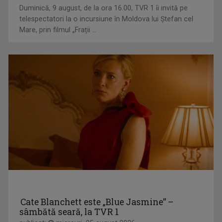
Marina Constantinescu s-a născut pe 22 ...
Duminică, 9 august, de la ora 16.00, TVR 1 îi invită pe
telespectatori la o incursiune în Moldova lui Ștefan cel
Mare, prin filmul „Frații ...
TELEENCICLOPEDIA
Una dintre cele mai longevive emisiuni din ...
CRISTINA ŞOLOC
După cum afirmă, nu ea a ales televiziunea, ci ...
Cate Blanchett este „Blue Jasmine” –
sâmbătă seară, la TVR 1