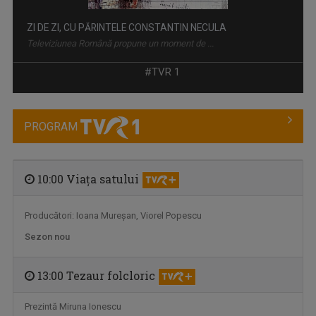
ZI DE ZI, CU PĂRINTELE CONSTANTIN NECULA
Televiziunea Română propune un moment de ...
#TVR 1
PROGRAM
10:00 Viaţa satului
Producători: Ioana Mureşan, Viorel Popescu
EXCLUSIV ÎN ROMÂNIA
Un serial TV dedicat călătoriilor şi ...
Sezon nou
13:00 Tezaur folcloric
Prezintă Miruna Ionescu