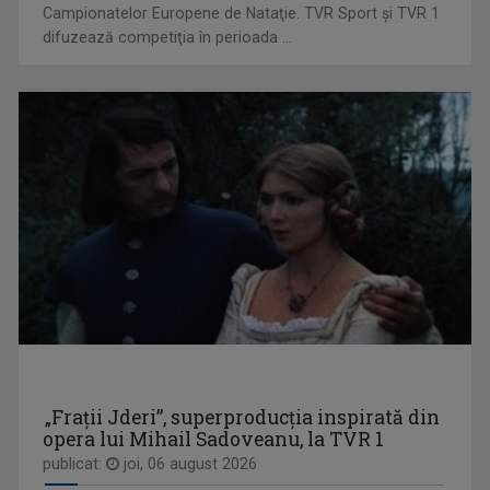
Campionatelor Europene de Nataţie. TVR Sport şi TVR 1
difuzează competiţia în perioada ...
WEEKEND MATINAL
Weekend Matinal este emisiunea care crede că ...
BOGDAN ŞERBAN IANCU
În trei decenii de carieră a făcut anchete ...
„Frații Jderi”, superproducția inspirată din
ALCHIMIA BANILOR
opera lui Mihail Sadoveanu, la TVR 1
O emisiune educativă și utilă, „Alchimia ...
publicat:
joi, 06 august 2026
MARINA CONSTANTINESCU