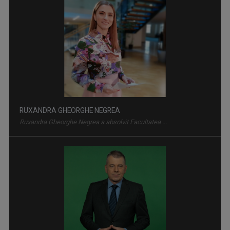
VEDETA FAMILIEI
Emisiunea-concurs muzical dedicată copiilor ...
RUXANDRA GHEORGHE NEGREA
Ruxandra Gheorghe Negrea a absolvit Facultatea ...
TELEJURNAL
Află ce s-a întâmplat relevant pentru viaţa ...