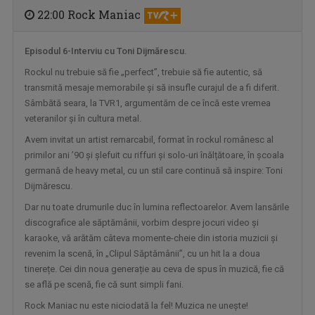
22:00 Rock Maniac
Episodul 6-Interviu cu Toni Dijmărescu.
CONVIEŢUIRI
Rockul nu trebuie să fie „perfect”, trebuie să fie autentic, să
În fiecare miercuri, de la ora 15:00, aveţi ...
transmită mesaje memorabile și să insufle curajul de a fi diferit.
Sâmbătă seara, la TVR1, argumentăm de ce încă este vremea
veteranilor și în cultura metal.
Avem invitat un artist remarcabil, format în rockul românesc al
primilor ani ’90 și șlefuit cu riffuri și solo-uri înălțătoare, în școala
germană de heavy metal, cu un stil care continuă să inspire: Toni
Dijmărescu.
Dar nu toate drumurile duc în lumina reflectoarelor. Avem lansările
discografice ale săptămânii, vorbim despre jocuri video și
karaoke, vă arătăm câteva momente-cheie din istoria muzicii și
revenim la scenă, în „Clipul Săptămânii”, cu un hit la a doua
tinerețe. Cei din noua generație au ceva de spus în muzică, fie că
NOCTURNE
se află pe scenă, fie că sunt simpli fani.
O emisiune-reverenţă în faţa valorilor şi a ...
Rock Maniac nu este niciodată la fel! Muzica ne unește!