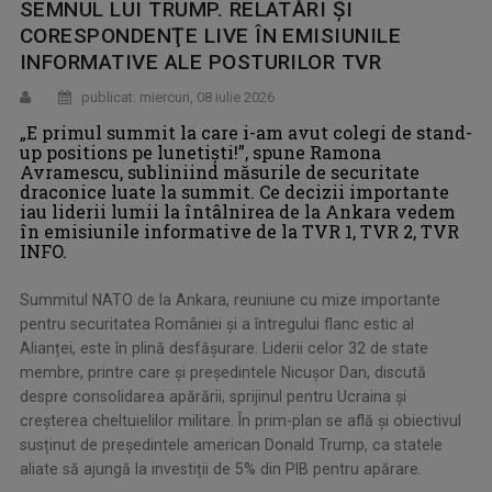
SEMNUL LUI TRUMP. RELATĂRI ŞI
CORESPONDENŢE LIVE ÎN EMISIUNILE
INFORMATIVE ALE POSTURILOR TVR
publicat: miercuri, 08 iulie 2026
„E primul summit la care i-am avut colegi de stand-
up positions pe lunetişti!”, spune Ramona
Avramescu, subliniind măsurile de securitate
draconice luate la summit. Ce decizii importante
iau liderii lumii la întâlnirea de la Ankara vedem
în emisiunile informative de la TVR 1, TVR 2, TVR
INFO.
Summitul NATO de la Ankara, reuniune cu mize importante
pentru securitatea României și a întregului flanc estic al
Alianței, este în plină desfăşurare. Liderii celor 32 de state
membre, printre care și președintele Nicușor Dan, discută
despre consolidarea apărării, sprijinul pentru Ucraina și
creșterea cheltuielilor militare. În prim-plan se află și obiectivul
susținut de președintele american Donald Trump, ca statele
aliate să ajungă la investiții de 5% din PIB pentru apărare.