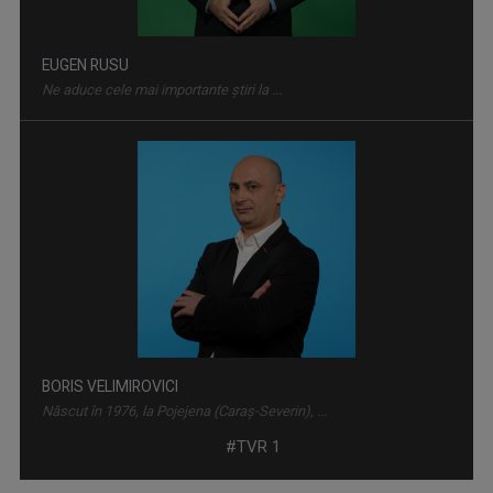
EUGEN RUSU
Ne aduce cele mai importante ştiri la ...
TELEENCICLOPEDIA
Una dintre cele mai longevive emisiuni din ...
BORIS VELIMIROVICI
Născut în 1976, la Pojejena (Caraş-Severin), ...
#TVR 1