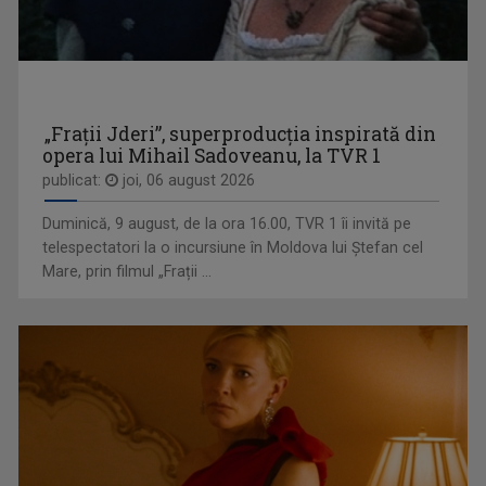
MAGHIARA DE PE UNU
"Krónika" e un cuvânt din altă limbă, dar nu ...
„Frații Jderi”, superproducția inspirată din
opera lui Mihail Sadoveanu, la TVR 1
publicat:
joi, 06 august 2026
MARIA CHIRIȚĂ
Maria Chiriţă şi-a făcut debutul în ...
Duminică, 9 august, de la ora 16.00, TVR 1 îi invită pe
telespectatori la o incursiune în Moldova lui Ștefan cel
Mare, prin filmul „Frații ...
DOSAR ROMÂNIA
O poveste jurnalistică de prestigiu, în ...