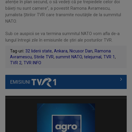
atenție în plan secund, o să vedeți că pe trepiedele celor doi
băieți nu sunt camere”, a povestit Ramona Avramescu,
jurnalista Ştirilor TVR care transmite noutăţile de la summitul
NATO.
Sub ce auspicii se va termina summitul NATO vom afla de-a
lungul întregii zile în emisiunile de ştiri ale posturilor TVR.
Tag-uri:
32 liderii state
,
Ankara
,
Nicusor Dan
,
Ramona
Avramescu
,
Stirile TVR
,
summit NATO
,
telejurnal
,
TVR 1
,
TVR 2
,
TVR INFO
EMISIUNI