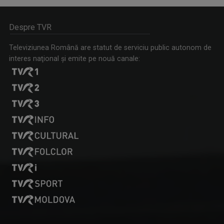
AKZENTE
Misiunea principală a emisiunii este să fie ...
Despre TVR
Televiziunea Română are statut de serviciu public autonom de
interes naţional şi emite pe nouă canale:
BOGDAN MUZGOCI
Bogdan Muzgoci s-a alăturat echipei TVR în ...
PROFESIONIŞTII ... CU EUGENIA VODĂ
Este una dintre cele mai apreciate şi urmărite ...
CRISTIAN TABĂRĂ