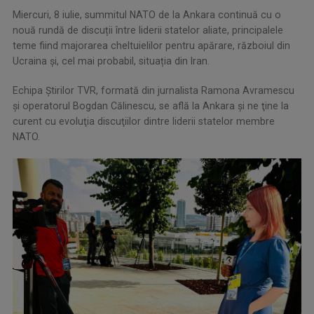
Miercuri, 8 iulie, summitul NATO de la Ankara continuă cu o
nouă rundă de discuții între liderii statelor aliate, principalele
teme fiind majorarea cheltuielilor pentru apărare, războiul din
Ucraina și, cel mai probabil, situația din Iran.
Echipa Ştirilor TVR, formată din jurnalista Ramona Avramescu
şi operatorul Bogdan Călinescu, se află la Ankara şi ne ţine la
curent cu evoluţia discuţiilor dintre liderii statelor membre
NATO.