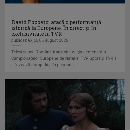
EDA MARCUS
E o prezenţă îndrăgită pe micul ecran, ba mai ...
David Popovici atacă o performanţă
istorică la Europene. În direct şi în
exclusivitate la TVR
publicat:
joi, 06 august 2026
Televiziunea Română transmite ediţia centenară a
ROCK MANIAC
Campionatelor Europene de Nataţie. TVR Sport şi TVR 1
Știri, albumele momentului, cronica ...
difuzează competiţia în perioada ...
NARCIS POPESCU
Jurnalist și moderator la Televiziunea Română, ...