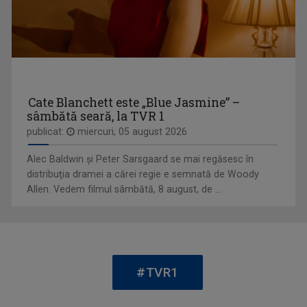
FLORINA CONSTANTINESCU
„Cred că am cântat de când mă ştiu, în cor, la ...
Cate Blanchett este „Blue Jasmine” –
sâmbătă seară, la TVR 1
ORA REGELUI
publicat:
miercuri, 05 august 2026
O cronică a trecutului și a destinului unei ...
Alec Baldwin şi Peter Sarsgaard se mai regăsesc în
distribuţia dramei a cărei regie e semnată de Woody
Allen. Vedem filmul sâmbătă, 8 august, de ...
ANDREI - VICTOR DOCHIA
Născut în 12 octombrie 1978, în localitatea ...
#TVR1