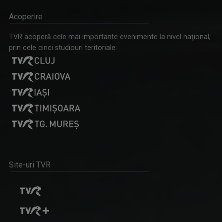
Cristian Tabără s-a născut la Oradea pe 30 ...
Acoperire
TVR acoperă cele mai importante evenimente la nivel naţional,
prin cele cinci studiouri teritoriale:
UNIVERSUL CREDINŢEI
Reportaje, interviuri, documentare, dar şi ...
DANA CONSTANTINESCU
S-a născut pe 3 decembrie 1962 în Bucureşti şi ...
Site-uri TVR
TEZAUR FOLCLORIC
Una dintre cele mai longevive emisiuni ale ...