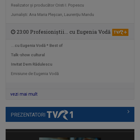
Realizator şi producător Cristi I. Popescu
Jurnalişti: Ana Maria Pleşcan, Laurenţiu Mandu
23:00 Profesioniştii... cu Eugenia Vodă
...cu Eugenia Vodă * Best of
Talk-show cultural
Invitat Dem Rădulescu
ZI DE ZI, CU PĂRINTELE CONSTANTIN NECULA
Emisiune de Eugenia Vodă
Televiziunea Română propune un moment de ...
vezi mai mult
PREZENTATORI