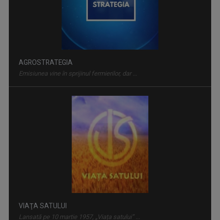
AGROSTRATEGIA
Emisiunea vine în sprijinul fermierilor, dar ...
VIAŢA SATULUI
Lansată pe 10 martie 1957, „Viața satului” ...