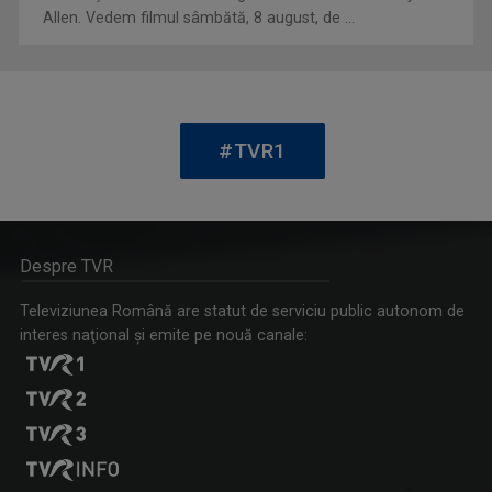
Allen. Vedem filmul sâmbătă, 8 august, de ...
MARIA CHIRIȚĂ
WEEKEND MATINAL
Maria Chiriţă şi-a făcut debutul în ...
Weekend Matinal este emisiunea care crede că ...
#TVR1
Despre TVR
Televiziunea Română are statut de serviciu public autonom de
interes naţional şi emite pe nouă canale:
ANDRA SOCEANU
OPRE ROMA
Prezentatoare a Telejurnalului de prânz (ora ...
Emisiunea este precum o fereastră deschisă ...