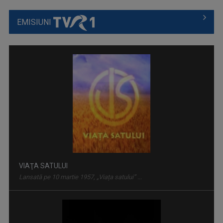
EMISIUNI
VIAŢA SATULUI
Lansată pe 10 martie 1957, „Viața satului” ...