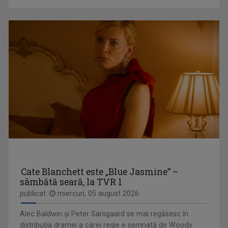
IULIANA TUDOR
CONVIEŢUIRI
Face audienţe-record pentru Televiziunea ...
În fiecare miercuri, de la ora 15:00, aveţi ...
Cate Blanchett este „Blue Jasmine” –
sâmbătă seară, la TVR 1
publicat:
miercuri, 05 august 2026
Alec Baldwin şi Peter Sarsgaard se mai regăsesc în
distribuţia dramei a cărei regie e semnată de Woody