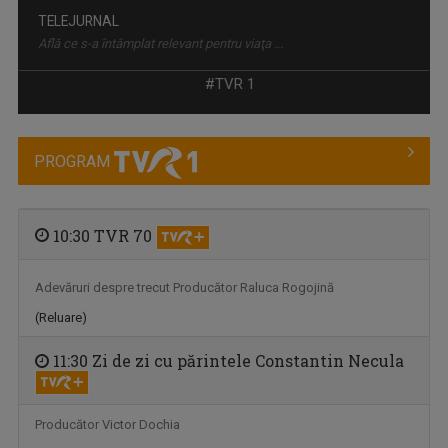
TELEJURNAL
Află ce s-a întâmplat relevant pentru viaţa ...
#TVR 1
PROGRAM
10:30 TVR 70
Adevăruri despre trecut Producător Raluca Rogojină
MAGHIARA DE PE UNU
(Reluare)
"Krónika" e un cuvânt din altă limbă, dar nu ...
11:30 Zi de zi cu părintele Constantin Necula
Producător Victor Dochia