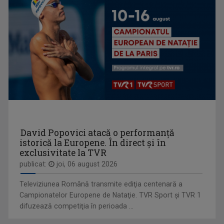
BOGDAN ŞERBAN IANCU
În trei decenii de carieră a făcut anchete ...
TELEENCICLOPEDIA
David Popovici atacă o performanţă
Una dintre cele mai longevive emisiuni din ...
istorică la Europene. În direct şi în
exclusivitate la TVR
publicat:
joi, 06 august 2026
Televiziunea Română transmite ediţia centenară a
Campionatelor Europene de Nataţie. TVR Sport şi TVR 1
difuzează competiţia în perioada ...