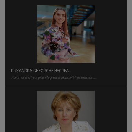
GARANTAT 100%
„Salutare, salutare la toată lumea!”, spune, ...
RUXANDRA GHEORGHE NEGREA
Ruxandra Gheorghe Negrea a absolvit Facultatea ...
AKZENTE
Misiunea principală a emisiunii este să fie ...