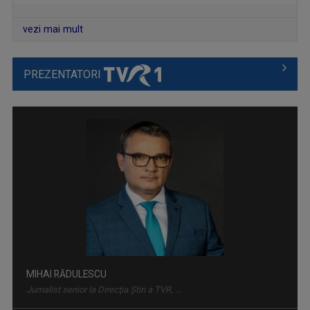
vezi mai mult
PREZENTATORI
ROCK MANIAC
Știri, albumele momentului, cronica ...
MIHAI RĂDULESCU
Jurnalist senior la Direcţia Ştiri a TVR, ...