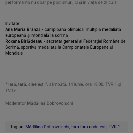
performantă nu doar pe podiumuri, ci și în viața de zi cu zi.
Invitate:
Ana Maria Brânză
- campioană olimpică, multiplă medaliată
europeană și mondială la scrimă
Roxana Bîrlădeanu
- secretar general al Federației Române de
Scrimă, sportivă medaliată la Campionatele Europene și
Mondiale
.
"Țară, țară, cine ești!"
, sâmbătă, 14 iunie, ora 18:00, TVR 1 și
TVR+.
Moderator
Mădălina Dobrovolschi
.
Tag-uri:
Mădălina Dobrovolschi
,
tara tara unde esti
,
TVR 1