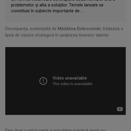
problemelor şi alta a soluţiilor. Temele lansate se
constituie în subiecte importante de ...
Discrepanța, evidențiată de
Mădălina Dobrovolski
, trădează o
lipsă de viziune strategică în sprijinirea tinerelor talente.
.
.
Deși doar o mică parte a populației practică sport cu