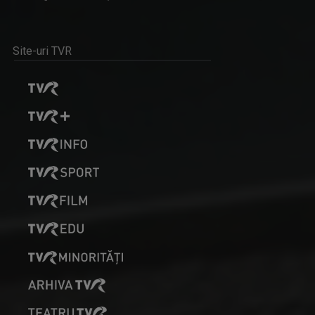
EUGEN RUSU
TEZAUR FOLCLORIC
Ne aduce cele mai importante ştiri la ...
Una dintre cele mai longevive emisiuni ale ...
Site-uri TVR
MARIUS POPA
DOSAR ROMÂNIA
„Pentru mine, televiziunea e un vis pe care îl ...
O poveste jurnalistică de prestigiu, în ...