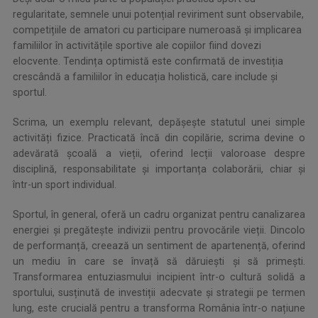
regularitate, semnele unui potențial reviriment sunt observabile,
competițiile de amatori cu participare numeroasă și implicarea
familiilor în activitățile sportive ale copiilor fiind dovezi
elocvente. Tendința optimistă este confirmată de investiția
crescândă a familiilor în educația holistică, care include și
sportul.
Scrima, un exemplu relevant, depășește statutul unei simple
activități fizice. Practicată încă din copilărie, scrima devine o
adevărată școală a vieții, oferind lecții valoroase despre
disciplină, responsabilitate și importanța colaborării, chiar și
într-un sport individual.
Sportul, în general, oferă un cadru organizat pentru canalizarea
energiei și pregătește indivizii pentru provocările vieții. Dincolo
de performanță, creează un sentiment de apartenență, oferind
un mediu în care se învață să dăruiești și să primești.
Transformarea entuziasmului incipient într-o cultură solidă a
sportului, susținută de investiții adecvate și strategii pe termen
lung, este crucială pentru a transforma România într-o națiune