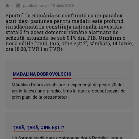
publicat: vineri, 13 iunie 2025
Sportul în România se confruntă cu un paradox
acut: deși pasiunea pentru medalii este profund
înrădăcinată în conștiința națională, investiția
statală în acest domeniu rămâne alarmant de
scăzută, situându-se sub 0,1% din PIB. Urmărim o
nouă ediție "Țară, țară, cine ești?", sâmbătă, 14 iunie,
ora 18:00, TVR 1 și TVR+.
MĂDĂLINA DOBROVOLSCHI
Mădălina Dobrovolschi are o experiență de peste 20 de
ani în televiziune și radio, timp în care a ocupat poziții de
prim plan, de la prezentator ...
ŢARĂ, ŢARĂ, CINE EŞTI?
Un format inedit care contrapune două Românii: una a