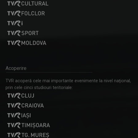
TUDOR FURDUI
PROFESIONIŞTII ... CU EUGENIA VODĂ
Cu o profesie de economist şi cu visele din ...
Este una dintre cele mai apreciate şi urmărite ...
Acoperire
TVR acoperă cele mai importante evenimente la nivel naţional,
prin cele cinci studiouri teritoriale: