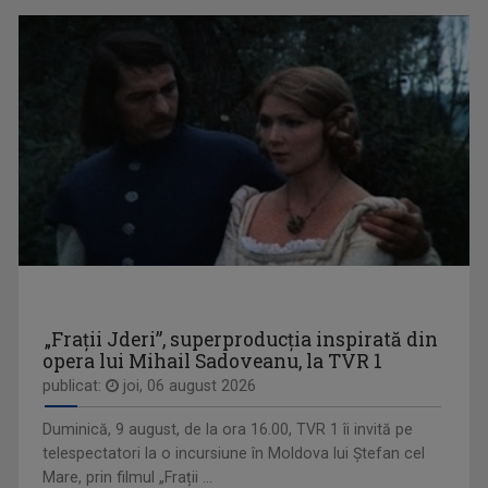
IONUȚ GHEORGHE
Şi-a dorit de mic să le vorbească oamenilor ...
UNIVERSUL CREDINŢEI
Reportaje, interviuri, documentare, dar şi ...
„Frații Jderi”, superproducția inspirată din
opera lui Mihail Sadoveanu, la TVR 1
publicat:
joi, 06 august 2026
CRISTINA ŞOLOC
După cum afirmă, nu ea a ales televiziunea, ci ...
EXCLUSIV ÎN ROMÂNIA
Un serial TV dedicat călătoriilor şi ...
Duminică, 9 august, de la ora 16.00, TVR 1 îi invită pe
telespectatori la o incursiune în Moldova lui Ștefan cel
Mare, prin filmul „Frații ...